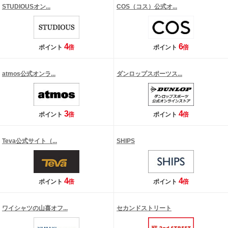
STUDIOUSオン...
COS（コス）公式オ...
4
6
ポイント
倍
ポイント
倍
atmos公式オンラ...
ダンロップスポーツス...
3
4
ポイント
倍
ポイント
倍
Teva公式サイト（...
SHIPS
4
4
ポイント
倍
ポイント
倍
ワイシャツの山喜オフ...
セカンドストリート