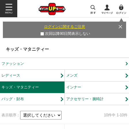
ログインに関するご注意
次回以降90日間表示しない
キッズ・マタニティー
ファッション
レディース
メンズ
キッズ・マタニティー
インナー
バッグ・財布
アクセサリー・腕時計
表示順序：
10
件中 1-10件