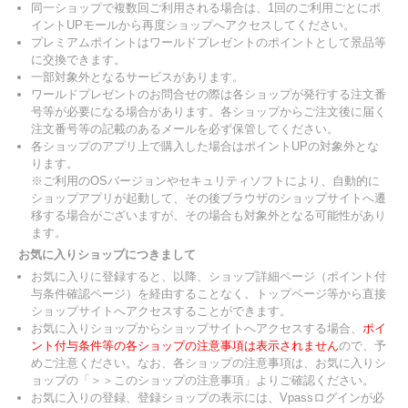
同一ショップで複数回ご利用される場合は、1回のご利用ごとにポ
イントUPモールから再度ショップへアクセスしてください。
プレミアムポイントはワールドプレゼントのポイントとして景品等
に交換できます。
一部対象外となるサービスがあります。
ワールドプレゼントのお問合せの際は各ショップが発行する注文番
号等が必要になる場合があります。各ショップからご注文後に届く
注文番号等の記載のあるメールを必ず保管してください。
各ショップのアプリ上で購入した場合はポイントUPの対象外とな
ります。
※ご利用のOSバージョンやセキュリティソフトにより、自動的に
ショップアプリが起動して、その後ブラウザのショップサイトへ遷
移する場合がございますが、その場合も対象外となる可能性があり
ます。
お気に入りショップにつきまして
お気に入りに登録すると、以降、ショップ詳細ページ（ポイント付
与条件確認ページ）を経由することなく、トップページ等から直接
ショップサイトへアクセスすることができます。
お気に入りショップからショップサイトへアクセスする場合、
ポイ
ント付与条件等の各ショップの注意事項は表示されません
ので、予
めご注意ください。なお、各ショップの注意事項は、お気に入りシ
ョップの「＞＞このショップの注意事項」よりご確認ください。
お気に入りの登録、登録ショップの表示には、Vpassログインが必