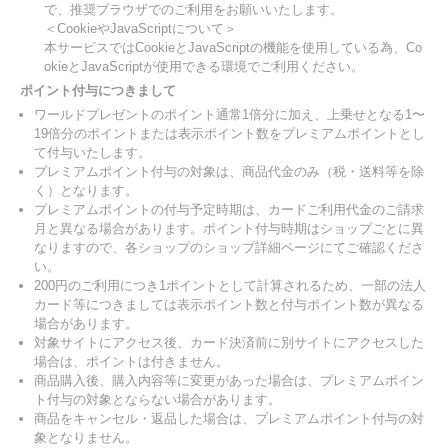
で、推奨ブラウザでのご利用をお願いいたします。
＜CookieやJavaScriptについて＞
本サービスではCookieとJavaScriptの機能を使用している為、Co
okieとJavaScriptが使用できる環境でご利用ください。
ポイント付与につきまして
ワールドプレゼントのポイント通常1倍分に加え、上乗せとなる1〜
19倍分のポイントまたは表示ポイント数をプレミアムポイントとし
て付与いたします。
プレミアムポイント付与の対象は、商品代金のみ（税・送料等を除
く）となります。
プレミアムポイントの付与予定時期は、カードご利用代金のご請求
月と異なる場合があります。ポイント付与時期はショップごとに異
なりますので、各ショップのショップ詳細ページにてご確認くださ
い。
200円のご利用につき1ポイントとして計算されるため、一部の法人
カード等につきましては表示ポイント数と付与ポイント数が異なる
場合があります。
対象サイトにアクセス後、カード決済前に別サイトにアクセスした
場合は、ポイントは付きません。
商品購入後、購入内容等に変更があった場合は、プレミアムポイン
ト付与の対象とならない場合があります。
商品をキャンセル・返品した場合は、プレミアムポイント付与の対
象となりません。