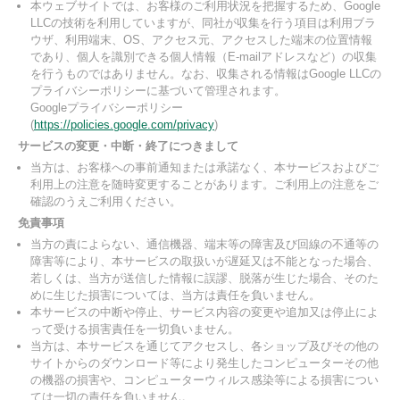
本ウェブサイトでは、お客様のご利用状況を把握するため、Google
LLCの技術を利用していますが、同社が収集を行う項目は利用ブラ
ウザ、利用端末、OS、アクセス元、アクセスした端末の位置情報
であり、個人を識別できる個人情報（E-mailアドレスなど）の収集
を行うものではありません。なお、収集される情報はGoogle LLCの
プライバシーポリシーに基づいて管理されます。
Googleプライバシーポリシー
(
https://policies.google.com/privacy
)
サービスの変更・中断・終了につきまして
当方は、お客様への事前通知または承諾なく、本サービスおよびご
利用上の注意を随時変更することがあります。ご利用上の注意をご
確認のうえご利用ください。
免責事項
当方の責によらない、通信機器、端末等の障害及び回線の不通等の
障害等により、本サービスの取扱いが遅延又は不能となった場合、
若しくは、当方が送信した情報に誤謬、脱落が生じた場合、そのた
めに生じた損害については、当方は責任を負いません。
本サービスの中断や停止、サービス内容の変更や追加又は停止によ
って受ける損害責任を一切負いません。
当方は、本サービスを通じてアクセスし、各ショップ及びその他の
サイトからのダウンロード等により発生したコンピューターその他
の機器の損害や、コンピューターウィルス感染等による損害につい
ては一切の責任を負いません。