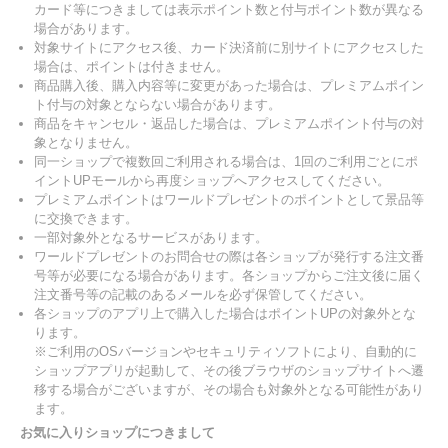
カード等につきましては表示ポイント数と付与ポイント数が異なる
場合があります。
対象サイトにアクセス後、カード決済前に別サイトにアクセスした
場合は、ポイントは付きません。
商品購入後、購入内容等に変更があった場合は、プレミアムポイン
ト付与の対象とならない場合があります。
商品をキャンセル・返品した場合は、プレミアムポイント付与の対
象となりません。
同一ショップで複数回ご利用される場合は、1回のご利用ごとにポ
イントUPモールから再度ショップへアクセスしてください。
プレミアムポイントはワールドプレゼントのポイントとして景品等
に交換できます。
一部対象外となるサービスがあります。
ワールドプレゼントのお問合せの際は各ショップが発行する注文番
号等が必要になる場合があります。各ショップからご注文後に届く
注文番号等の記載のあるメールを必ず保管してください。
各ショップのアプリ上で購入した場合はポイントUPの対象外とな
ります。
※ご利用のOSバージョンやセキュリティソフトにより、自動的に
ショップアプリが起動して、その後ブラウザのショップサイトへ遷
移する場合がございますが、その場合も対象外となる可能性があり
ます。
お気に入りショップにつきまして