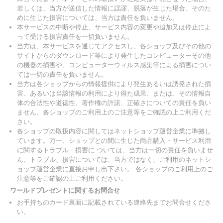
若しくは、当方が送信した情報に誤謬、脱落が生じた場合、そのた
めに生じた損害については、当方は責任を負いません。
本サービスの中断や停止、サービス内容の変更や追加又は停止によ
って受ける損害責任を一切負いません。
当方は、本サービスを通じてアクセスし、各ショップ及びその他の
サイトからのダウンロード等により発生したコンピューターその他
の機器の損害や、コンピューターウィルス感染等による損害につい
ては一切の責任を負いません。
当方は各ショップからの情報提供により発生あるいは誘発された損
害、あるいは当該情報の利用により得た成果、または、その情報自
体の合法性や道徳性、著作権の許諾、正確さについての責任を負い
ません。各ショップのご利用上のご注意等をご確認の上ご利用くだ
さい。
各ショップの取扱内容に関してはネットショップ運営企業に準拠し
ています。万一、ショップとの間に生じた商品購入・サービス利用
に関するトラブル・損害に ついては、当方は一切の責任を負いませ
ん。トラブル、損害については、当方ではなく、ご利用のネットシ
ョップ運営企業に直接お申し出下さい。 各ショップのご利用上のご
注意等をご確認の上ご利用ください。
ワールドプレゼントに関するお問合せ
お手持ちのカード裏面に記載されている連絡先までお問合せくださ
い。