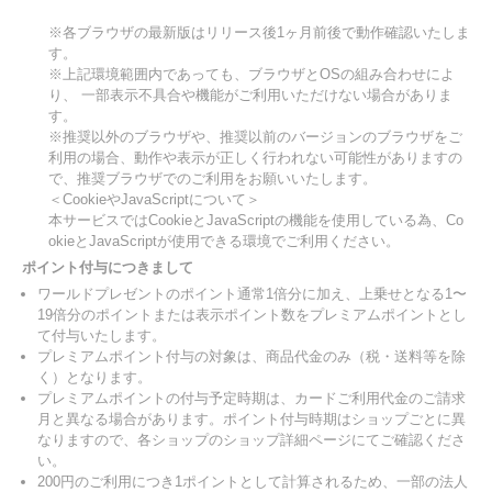
※各ブラウザの最新版はリリース後1ヶ月前後で動作確認いたしま
す。
※上記環境範囲内であっても、ブラウザとOSの組み合わせによ
り、 一部表示不具合や機能がご利用いただけない場合がありま
す。
※推奨以外のブラウザや、推奨以前のバージョンのブラウザをご
利用の場合、動作や表示が正しく行われない可能性がありますの
で、推奨ブラウザでのご利用をお願いいたします。
＜CookieやJavaScriptについて＞
本サービスではCookieとJavaScriptの機能を使用している為、Co
okieとJavaScriptが使用できる環境でご利用ください。
ポイント付与につきまして
ワールドプレゼントのポイント通常1倍分に加え、上乗せとなる1〜
19倍分のポイントまたは表示ポイント数をプレミアムポイントとし
て付与いたします。
プレミアムポイント付与の対象は、商品代金のみ（税・送料等を除
く）となります。
プレミアムポイントの付与予定時期は、カードご利用代金のご請求
月と異なる場合があります。ポイント付与時期はショップごとに異
なりますので、各ショップのショップ詳細ページにてご確認くださ
い。
200円のご利用につき1ポイントとして計算されるため、一部の法人