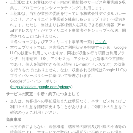
上記IDによりお客様のサイト内の行動情報やサービス利用実績を収
集し、プロモーションやマーケティングに利用します。
上記IDは、当社が業務の委託を行っている株式会社デジタルガレー
ジより、アフィリエイト事業者を経由し各ショップ（※）へ提供さ
れます。ただし、当社よりお客様個人を識別できる個人情報（E-m
ailアドレスなど）がアフィリエイト事業者や各ショップへ伝送、開
示されることはありません。
※各ショップおよびアフィリエイト事業者一覧は
こちら
本ウェブサイトでは、お客様のご利用状況を把握するため、Google
LLCの技術を利用していますが、同社が収集を行う項目は利用ブラ
ウザ、利用端末、OS、アクセス元、アクセスした端末の位置情報
であり、個人を識別できる個人情報（E-mailアドレスなど）の収集
を行うものではありません。なお、収集される情報はGoogle LLCの
プライバシーポリシーに基づいて管理されます。
Googleプライバシーポリシー
(
https://policies.google.com/privacy
)
サービスの変更・中断・終了につきまして
当方は、お客様への事前通知または承諾なく、本サービスおよびご
利用上の注意を随時変更することがあります。ご利用上の注意をご
確認のうえご利用ください。
免責事項
当方の責によらない、通信機器、端末等の障害及び回線の不通等の
障害等により、本サービスの取扱いが遅延又は不能となった場合、