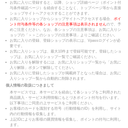
お気に入りに登録すると、以降、ショップ詳細ページ（ポイント付
与条件確認ページ）を経由することなく、トップページ等から直接
ショップサイトへアクセスすることができます。
お気に入りショップからショップサイトへアクセスする場合、
ポイ
ント付与条件等の各ショップの注意事項は表示されません
ので、予
めご注意ください。なお、各ショップの注意事項は、お気に入りシ
ョップの「＞＞このショップの注意事項」よりご確認ください。
お気に入りの登録、登録ショップの表示には、Vpassログインが必
要です。
お気に入りショップは、最大10件まで登録可能です。登録したショ
ップは、お気に入りショップ一覧でご確認ください。
お気に入りを解除するには、お気に入りショップ一覧から「お気に
入り解除」ボタンで解除してください。
お気に入りに登録したショップが掲載終了となった場合は、お気に
入りショップ一覧から自動的に削除されます。
個人情報の取扱につきまして
本サービスでは、本サービスを経由して各ショップをご利用された
商品購入・サービス利用情報にもとづきポイント付与を行います。
以下事項にご同意の上サービスをご利用ください。
お客様のカードを識別する符号（行動情報のID）を利用し、サイト
内の行動情報を収集します。
上記IDによりお客様の購買情報を収集し、ポイントの付与に利用し
ます。