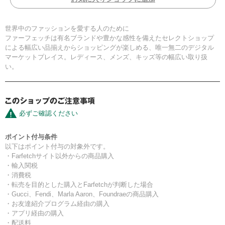
世界中のファッションを愛する人のために
ファーフェッチは有名ブランドや豊かな感性を備えたセレクトショップ
による幅広い品揃えからショッピングが楽しめる、唯一無二のデジタル
マーケットプレイス。レディース、メンズ、キッズ等の幅広い取り扱
い。
必ずご確認ください
ポイント付与条件
以下はポイント付与の対象外です。
・Farfetchサイト以外からの商品購入
・輸入関税
・消費税
・転売を目的とした購入とFarfetchが判断した場合
・Gucci、Fendi、Marla Aaron、Foundraeの商品購入
・お友達紹介プログラム経由の購入
・アプリ経由の購入
・配送料