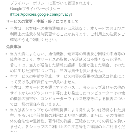
プライバシーポリシーに基づいて管理されます。
Googleプライバシーポリシー
(
https://policies.google.com/privacy
)
サービスの変更・中断・終了につきまして
当方は、お客様への事前通知または承諾なく、本サービスおよびご
利用上の注意を随時変更することがあります。ご利用上の注意をご
確認のうえご利用ください。
免責事項
当方の責によらない、通信機器、端末等の障害及び回線の不通等の
障害等により、本サービスの取扱いが遅延又は不能となった場合、
若しくは、当方が送信した情報に誤謬、脱落が生じた場合、そのた
めに生じた損害については、当方は責任を負いません。
本サービスの中断や停止、サービス内容の変更や追加又は停止によ
って受ける損害責任を一切負いません。
当方は、本サービスを通じてアクセスし、各ショップ及びその他の
サイトからのダウンロード等により発生したコンピューターその他
の機器の損害や、コンピューターウィルス感染等による損害につい
ては一切の責任を負いません。
当方は各ショップからの情報提供により発生あるいは誘発された損
害、あるいは当該情報の利用により得た成果、または、その情報自
体の合法性や道徳性、著作権の許諾、正確さについての責任を負い
ません。各ショップのご利用上のご注意等をご確認の上ご利用くだ