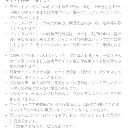
ワールドプレゼントのポイント通常1倍分に加え、上乗せとなる1〜
19倍分のポイントまたは表示ポイント数をプレミアムポイントとし
て付与いたします。
プレミアムポイント付与の対象は、商品代金のみ（税・送料等を除
く）となります。
プレミアムポイントの付与予定時期は、カードご利用代金のご請求
月と異なる場合があります。ポイント付与時期はショップごとに異
なりますので、各ショップのショップ詳細ページにてご確認くださ
い。
200円のご利用につき1ポイントとして計算されるため、一部の法人
カード等につきましては表示ポイント数と付与ポイント数が異なる
場合があります。
対象サイトにアクセス後、カード決済前に別サイトにアクセスした
場合は、ポイントは付きません。
商品購入後、購入内容等に変更があった場合は、プレミアムポイン
ト付与の対象とならない場合があります。
商品をキャンセル・返品した場合は、プレミアムポイント付与の対
象となりません。
同一ショップで複数回ご利用される場合は、1回のご利用ごとにポ
イントUPモールから再度ショップへアクセスしてください。
プレミアムポイントはワールドプレゼントのポイントとして景品等
に交換できます。
一部対象外となるサービスがあります。