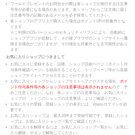
ワールドプレゼントのお問合せの際は各ショップが発行する注文番
号等が必要になる場合があります。各ショップからご注文後に届く
注文番号等の記載のあるメールを必ず保管してください。
各ショップのアプリ上で購入した場合はポイントUPの対象外とな
ります。
※ご利用のOSバージョンやセキュリティソフトにより、自動的に
ショップアプリが起動して、その後ブラウザのショップサイトへ遷
移する場合がございますが、その場合も対象外となる可能性があり
ます。
お気に入りショップにつきまして
お気に入りに登録すると、以降、ショップ詳細ページ（ポイント付
与条件確認ページ）を経由することなく、トップページ等から直接
ショップサイトへアクセスすることができます。
お気に入りショップからショップサイトへアクセスする場合、
ポイ
ント付与条件等の各ショップの注意事項は表示されません
ので、予
めご注意ください。なお、各ショップの注意事項は、お気に入りシ
ョップの「＞＞このショップの注意事項」よりご確認ください。
お気に入りの登録、登録ショップの表示には、Vpassログインが必
要です。
お気に入りショップは、最大10件まで登録可能です。登録したショ
ップは、お気に入りショップ一覧でご確認ください。
お気に入りを解除するには、お気に入りショップ一覧から「お気に
入り解除」ボタンで解除してください。