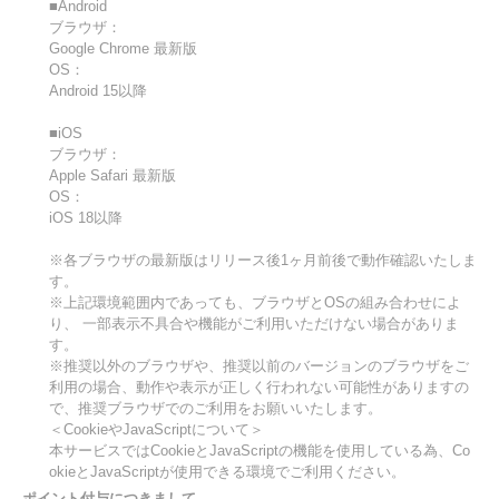
■Android
ブラウザ：
Google Chrome 最新版
OS：
Android 15以降
■iOS
ブラウザ：
Apple Safari 最新版
OS：
iOS 18以降
※各ブラウザの最新版はリリース後1ヶ月前後で動作確認いたしま
す。
※上記環境範囲内であっても、ブラウザとOSの組み合わせによ
り、 一部表示不具合や機能がご利用いただけない場合がありま
す。
※推奨以外のブラウザや、推奨以前のバージョンのブラウザをご
利用の場合、動作や表示が正しく行われない可能性がありますの
で、推奨ブラウザでのご利用をお願いいたします。
＜CookieやJavaScriptについて＞
本サービスではCookieとJavaScriptの機能を使用している為、Co
okieとJavaScriptが使用できる環境でご利用ください。
ポイント付与につきまして