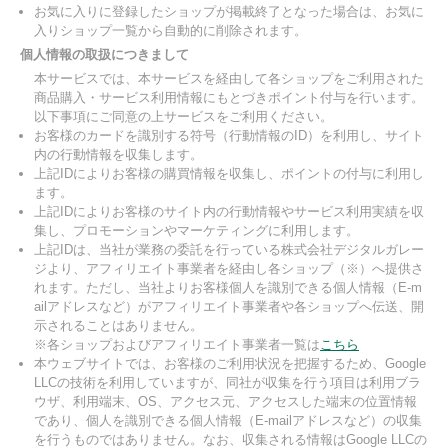
お気に入りに登録したショップが掲載終了となった場合は、お気に
入りショップ一覧から自動的に削除されます。
個人情報の取扱につきまして
本サービスでは、本サービスを経由して各ショップをご利用された
商品購入・サービス利用情報にもとづきポイント付与を行います。
以下事項にご同意の上サービスをご利用ください。
お客様のカードを識別する符号（行動情報のID）を利用し、サイト
内の行動情報を収集します。
上記IDによりお客様の購買情報を収集し、ポイントの付与に利用し
ます。
上記IDによりお客様のサイト内の行動情報やサービス利用実績を収
集し、プロモーションやマーケティングに利用します。
上記IDは、当社が業務の委託を行っている株式会社デジタルガレー
ジより、アフィリエイト事業者を経由し各ショップ（※）へ提供さ
れます。ただし、当社よりお客様個人を識別できる個人情報（E-m
ailアドレスなど）がアフィリエイト事業者や各ショップへ伝送、開
示されることはありません。
※各ショップおよびアフィリエイト事業者一覧は
こちら
本ウェブサイトでは、お客様のご利用状況を把握するため、Google
LLCの技術を利用していますが、同社が収集を行う項目は利用ブラ
ウザ、利用端末、OS、アクセス元、アクセスした端末の位置情報
であり、個人を識別できる個人情報（E-mailアドレスなど）の収集
を行うものではありません。なお、収集される情報はGoogle LLCの