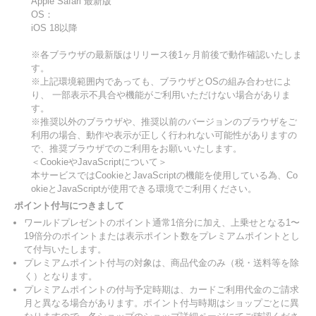
Apple Safari 最新版
OS：
iOS 18以降
※各ブラウザの最新版はリリース後1ヶ月前後で動作確認いたしま
す。
※上記環境範囲内であっても、ブラウザとOSの組み合わせによ
り、 一部表示不具合や機能がご利用いただけない場合がありま
す。
※推奨以外のブラウザや、推奨以前のバージョンのブラウザをご
利用の場合、動作や表示が正しく行われない可能性がありますの
で、推奨ブラウザでのご利用をお願いいたします。
＜CookieやJavaScriptについて＞
本サービスではCookieとJavaScriptの機能を使用している為、Co
okieとJavaScriptが使用できる環境でご利用ください。
ポイント付与につきまして
ワールドプレゼントのポイント通常1倍分に加え、上乗せとなる1〜
19倍分のポイントまたは表示ポイント数をプレミアムポイントとし
て付与いたします。
プレミアムポイント付与の対象は、商品代金のみ（税・送料等を除
く）となります。
プレミアムポイントの付与予定時期は、カードご利用代金のご請求
月と異なる場合があります。ポイント付与時期はショップごとに異