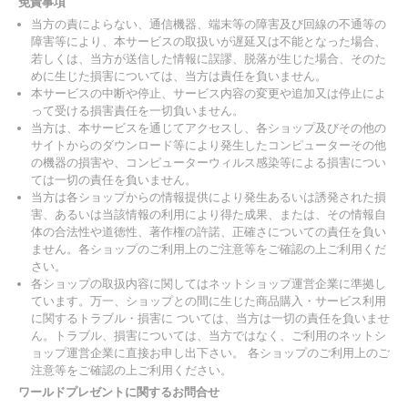
免責事項
当方の責によらない、通信機器、端末等の障害及び回線の不通等の
障害等により、本サービスの取扱いが遅延又は不能となった場合、
若しくは、当方が送信した情報に誤謬、脱落が生じた場合、そのた
めに生じた損害については、当方は責任を負いません。
本サービスの中断や停止、サービス内容の変更や追加又は停止によ
って受ける損害責任を一切負いません。
当方は、本サービスを通じてアクセスし、各ショップ及びその他の
サイトからのダウンロード等により発生したコンピューターその他
の機器の損害や、コンピューターウィルス感染等による損害につい
ては一切の責任を負いません。
当方は各ショップからの情報提供により発生あるいは誘発された損
害、あるいは当該情報の利用により得た成果、または、その情報自
体の合法性や道徳性、著作権の許諾、正確さについての責任を負い
ません。各ショップのご利用上のご注意等をご確認の上ご利用くだ
さい。
各ショップの取扱内容に関してはネットショップ運営企業に準拠し
ています。万一、ショップとの間に生じた商品購入・サービス利用
に関するトラブル・損害に ついては、当方は一切の責任を負いませ
ん。トラブル、損害については、当方ではなく、ご利用のネットシ
ョップ運営企業に直接お申し出下さい。 各ショップのご利用上のご
注意等をご確認の上ご利用ください。
ワールドプレゼントに関するお問合せ