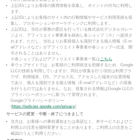
上記IDによりお客様の購買情報を収集し、ポイントの付与に利用し
ます。
上記IDによりお客様のサイト内の行動情報やサービス利用実績を収
集し、プロモーションやマーケティングに利用します。
上記IDは、当社が業務の委託を行っている株式会社デジタルガレー
ジより、アフィリエイト事業者を経由し各ショップ（※）へ提供さ
れます。ただし、当社よりお客様個人を識別できる個人情報（E-m
ailアドレスなど）がアフィリエイト事業者や各ショップへ伝送、開
示されることはありません。
※各ショップおよびアフィリエイト事業者一覧は
こちら
本ウェブサイトでは、お客様のご利用状況を把握するため、Google
LLCの技術を利用していますが、同社が収集を行う項目は利用ブラ
ウザ、利用端末、OS、アクセス元、アクセスした端末の位置情報
であり、個人を識別できる個人情報（E-mailアドレスなど）の収集
を行うものではありません。なお、収集される情報はGoogle LLCの
プライバシーポリシーに基づいて管理されます。
Googleプライバシーポリシー
(
https://policies.google.com/privacy
)
サービスの変更・中断・終了につきまして
当方は、お客様への事前通知または承諾なく、本サービスおよびご
利用上の注意を随時変更することがあります。ご利用上の注意をご
確認のうえご利用ください。