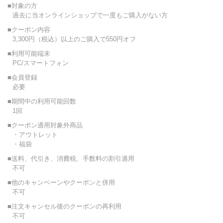
■対象の方
過去に当オンラインショップで一度もご購入がない方
■クーポン内容
3,300円（税込）以上のご購入で550円オフ
■利用可能端末
PC/スマートフォン
■会員登録
必要
■期間中の利用可能回数
1回
■クーポン適用対象外商品
・アウトレット
・福袋
■送料、代引き、消費税、手数料の割引適用
不可
■他のキャンペーンやクーポンと併用
不可
■注文キャンセル後のクーポンの再利用
不可