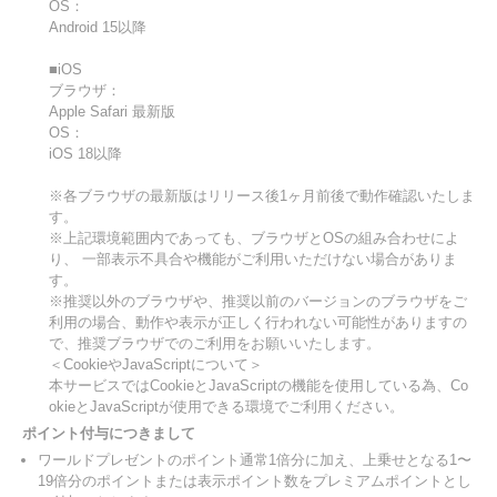
OS：
Android 15以降
■iOS
ブラウザ：
Apple Safari 最新版
OS：
iOS 18以降
※各ブラウザの最新版はリリース後1ヶ月前後で動作確認いたしま
す。
※上記環境範囲内であっても、ブラウザとOSの組み合わせによ
り、 一部表示不具合や機能がご利用いただけない場合がありま
す。
※推奨以外のブラウザや、推奨以前のバージョンのブラウザをご
利用の場合、動作や表示が正しく行われない可能性がありますの
で、推奨ブラウザでのご利用をお願いいたします。
＜CookieやJavaScriptについて＞
本サービスではCookieとJavaScriptの機能を使用している為、Co
okieとJavaScriptが使用できる環境でご利用ください。
ポイント付与につきまして
ワールドプレゼントのポイント通常1倍分に加え、上乗せとなる1〜
19倍分のポイントまたは表示ポイント数をプレミアムポイントとし