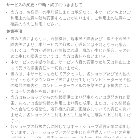
サービスの変更・中断・終了につきまして
当方は、お客様への事前通知または承諾なく、本サービスおよびご
利用上の注意を随時変更することがあります。ご利用上の注意をご
確認のうえご利用ください。
免責事項
当方の責によらない、通信機器、端末等の障害及び回線の不通等の
障害等により、本サービスの取扱いが遅延又は不能となった場合、
若しくは、当方が送信した情報に誤謬、脱落が生じた場合、そのた
めに生じた損害については、当方は責任を負いません。
本サービスの中断や停止、サービス内容の変更や追加又は停止によ
って受ける損害責任を一切負いません。
当方は、本サービスを通じてアクセスし、各ショップ及びその他の
サイトからのダウンロード等により発生したコンピューターその他
の機器の損害や、コンピューターウィルス感染等による損害につい
ては一切の責任を負いません。
当方は各ショップからの情報提供により発生あるいは誘発された損
害、あるいは当該情報の利用により得た成果、または、その情報自
体の合法性や道徳性、著作権の許諾、正確さについての責任を負い
ません。各ショップのご利用上のご注意等をご確認の上ご利用くだ
さい。
各ショップの取扱内容に関してはネットショップ運営企業に準拠し
ています。万一、ショップとの間に生じた商品購入・サービス利用