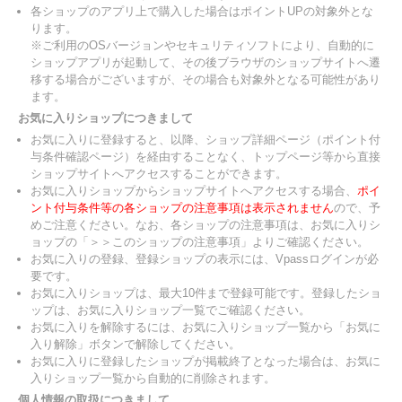
各ショップのアプリ上で購入した場合はポイントUPの対象外とな
ります。
※ご利用のOSバージョンやセキュリティソフトにより、自動的に
ショップアプリが起動して、その後ブラウザのショップサイトへ遷
移する場合がございますが、その場合も対象外となる可能性があり
ます。
お気に入りショップにつきまして
お気に入りに登録すると、以降、ショップ詳細ページ（ポイント付
与条件確認ページ）を経由することなく、トップページ等から直接
ショップサイトへアクセスすることができます。
お気に入りショップからショップサイトへアクセスする場合、
ポイ
ント付与条件等の各ショップの注意事項は表示されません
ので、予
めご注意ください。なお、各ショップの注意事項は、お気に入りシ
ョップの「＞＞このショップの注意事項」よりご確認ください。
お気に入りの登録、登録ショップの表示には、Vpassログインが必
要です。
お気に入りショップは、最大10件まで登録可能です。登録したショ
ップは、お気に入りショップ一覧でご確認ください。
お気に入りを解除するには、お気に入りショップ一覧から「お気に
入り解除」ボタンで解除してください。
お気に入りに登録したショップが掲載終了となった場合は、お気に
入りショップ一覧から自動的に削除されます。
個人情報の取扱につきまして