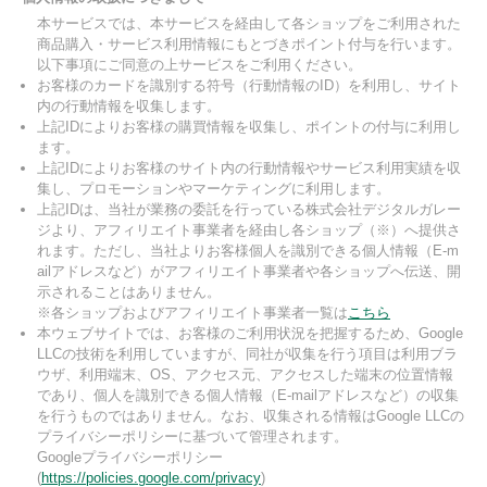
本サービスでは、本サービスを経由して各ショップをご利用された
商品購入・サービス利用情報にもとづきポイント付与を行います。
以下事項にご同意の上サービスをご利用ください。
お客様のカードを識別する符号（行動情報のID）を利用し、サイト
内の行動情報を収集します。
上記IDによりお客様の購買情報を収集し、ポイントの付与に利用し
ます。
上記IDによりお客様のサイト内の行動情報やサービス利用実績を収
集し、プロモーションやマーケティングに利用します。
上記IDは、当社が業務の委託を行っている株式会社デジタルガレー
ジより、アフィリエイト事業者を経由し各ショップ（※）へ提供さ
れます。ただし、当社よりお客様個人を識別できる個人情報（E-m
ailアドレスなど）がアフィリエイト事業者や各ショップへ伝送、開
示されることはありません。
※各ショップおよびアフィリエイト事業者一覧は
こちら
本ウェブサイトでは、お客様のご利用状況を把握するため、Google
LLCの技術を利用していますが、同社が収集を行う項目は利用ブラ
ウザ、利用端末、OS、アクセス元、アクセスした端末の位置情報
であり、個人を識別できる個人情報（E-mailアドレスなど）の収集
を行うものではありません。なお、収集される情報はGoogle LLCの
プライバシーポリシーに基づいて管理されます。
Googleプライバシーポリシー
(
https://policies.google.com/privacy
)