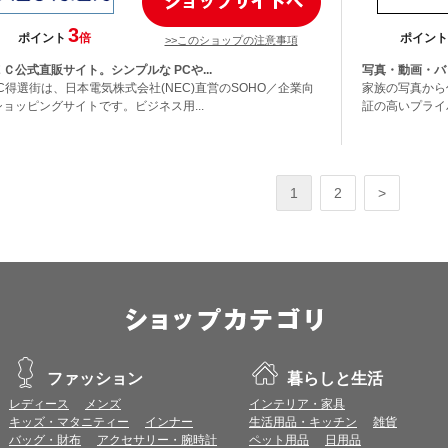
3
ポイント
倍
ポイント
>>このショップの注意事項
Ｃ公式直販サイト。シンプルな PCや...
写真・動画・バ
C得選街は、日本電気株式会社(NEC)直営のSOHO／企業向
家族の写真から
ショッピングサイトです。ビジネス用...
証の高いプライバ
1
2
>
ファッション
暮らしと生活
レディース
メンズ
インテリア・家具
キッズ・マタニティー
インナー
生活用品・キッチン
雑貨
バッグ・財布
アクセサリー・腕時計
ペット用品
日用品