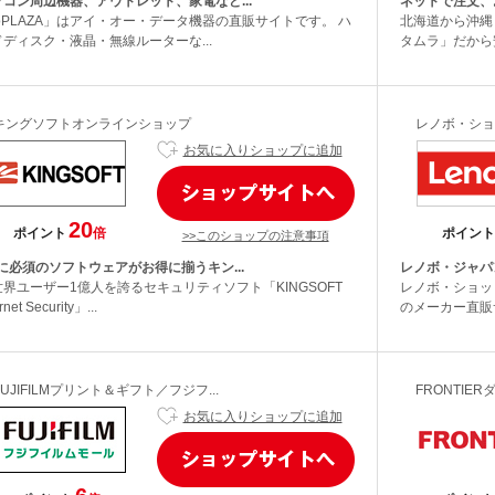
ソコン周辺機器、アウトレット、家電など...
ネットで注文、
ioPLAZA」はアイ・オー・データ機器の直販サイトです。 ハ
北海道から沖縄
ドディスク・液晶・無線ルーターな...
タムラ」だから安
キングソフトオンラインショップ
レノボ・ショ
お気に入りショップに追加
20
ポイント
倍
ポイント
>>このショップの注意事項
Cに必須のソフトウェアがお得に揃うキン...
レノボ・ジャパ
世界ユーザー1億人を誇るセキュリティソフト「KINGSOFT
レノボ・ショッピ
rnet Security」...
のメーカー直販
FUJIFILMプリント＆ギフト／フジフ...
FRONTIE
お気に入りショップに追加