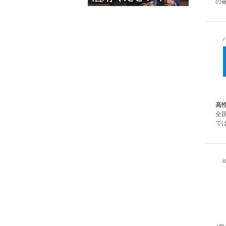
の厳
高
全
では
i