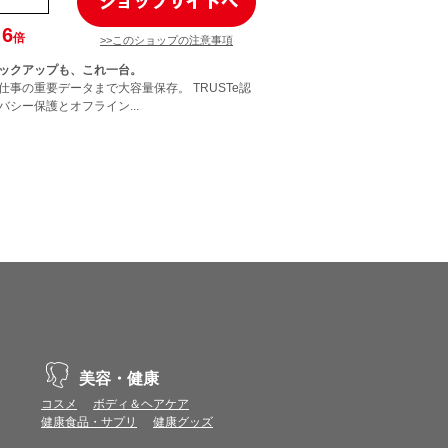
6
倍
>>このショップの注意事項
ックアップも、これ一台。
仕事の重要データまで大容量保存。 TRUSTe認
シー保護とオフライン...
美容・健康
コスメ
ボディ＆ヘアケア
健康食品・サプリ
健康グッズ