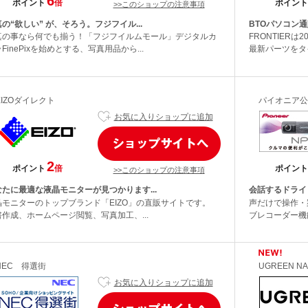
6
ポイント
倍
ポイント
>>このショップの注意事項
の“欲しい” が、そろう。フジフイル...
BTOパソコン通
真の事なら何でも揃う！「フジフイルムモール」デジタルカ
FRONTIER
FinePixを始めとする、写真用品から...
最新パーツをタイ
EIZOダイレクト
パイオニア公式
お気に入りショップに追加
2
ポイント
倍
ポイント
>>このショップの注意事項
なたに最適な液晶モニターが見つかります...
会話するドライビ
晶モニターのトップブランド「EIZO」の直販サイトです。
声だけで操作・
書作成、ホームページ閲覧、写真加工、...
ブレコーダー機
NEC 得選街
UGREEN NA
お気に入りショップに追加