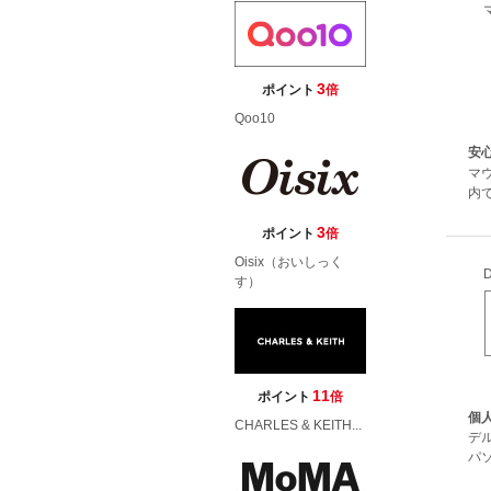
3
ポイント
倍
Qoo10
安心
マ
内
3
ポイント
倍
Oisix（おいしっく
す）
11
ポイント
倍
個
CHARLES & KEITH...
デ
パソ