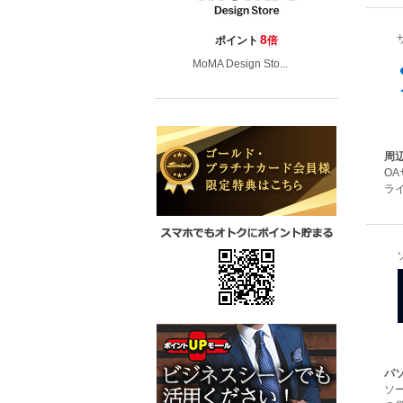
8
ポイント
倍
MoMA Design Sto...
周
O
ライ
パ
ソ