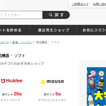
ご利用ガイド
お問い合
七カード
>
家電・パソコン
>
周辺機器・ ソフト
辺機器・ ソフト
のカテゴリのおすすめショップ
20
5
ポイント
倍
ポイント
倍
マカフィーストア
マウスコンピューター