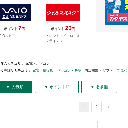
7
20
ポイント
倍
ポイント
倍
AIOストア
トレンドマイクロ・オ
ンラインシ...
現在のカテゴリ
：
家電・パソコン
より詳細なカテゴリ
：
家電・量販店
パソコン・携帯
周辺機器・ ソフト
プロバ
▼
▼
▼
人気順
ポイント順
名前順
1
2
>