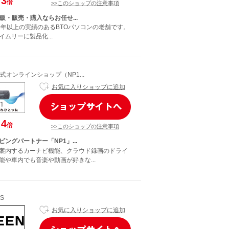
3
倍
>>このショップの注意事項
販・販売・購入ならお任せ...
は20年以上の実績のあるBTOパソコンの老舗です。
ムリーに製品化...
オンラインショップ（NP1...
お気に入りショップに追加
4
倍
>>このショップの注意事項
ングパートナー「NP1」...
案内するカーナビ機能、クラウド録画のドライ
能や車内でも音楽や動画が好きな...
S
お気に入りショップに追加