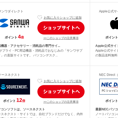
サンワダイレクト
Apple公式
お気に入りショップに追加
4
ポイント
倍
ポイント
>>このショップの注意事項
辺機器・アクセサリー・消耗品の専門サイ...
Apple公式サ
Aサプライ・PC周辺機器・消耗品でおなじみの「サンワサプ
Apple公式サ
」の直販サイトです。 パソコンデスク...
の製品送料無料 （2
ソースネクスト
NEC Dire
お気に入りショップに追加
12
ポイント
倍
ポイント
>>このショップの注意事項
ソコンソフトは、ソースネクスト
最新NECパソ
ースネクスト・サイトでは、自社ブランドだけでなく、内外
ノートパソコン