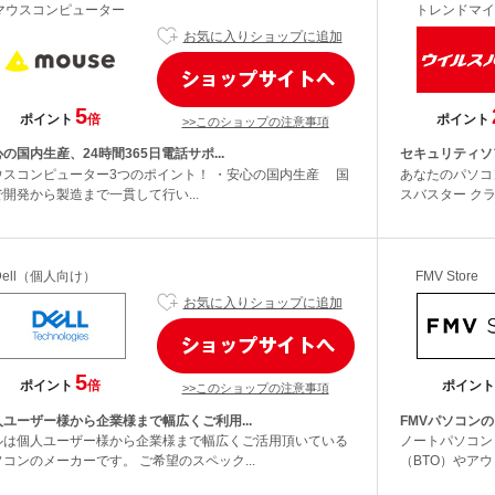
マウスコンピューター
トレンドマイ
お気に入りショップに追加
5
ポイント
倍
ポイント
>>このショップの注意事項
の国内生産、24時間365日電話サポ...
セキュリティソ
ウスコンピューター3つのポイント！ ・安心の国内生産 国
あなたのパソコ
で開発から製造まで一貫して行い...
スバスター クラ
Dell（個人向け）
FMV Store
お気に入りショップに追加
5
ポイント
倍
ポイント
>>このショップの注意事項
人ユーザー様から企業様まで幅広くご利用...
FMVパソコンのご
ルは個人ユーザー様から企業様まで幅広くご活用頂いている
ノートパソコン
コンのメーカーです。 ご希望のスペック...
（BTO）やアウ