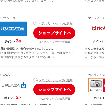
選した製品を販売しています。 また、「...
パソコン直販サイトN
パソコン工房
マカフィース
お気に入りショップに追加
3
ポイント
倍
ポイント
>>このショップの注意事項
性能を低価格で、安心サポートのパソコン...
ＰＣのセキュリ
国店舗展開のパソコン専門店「パソコン工房」の通販サイト
ＰＣのセキュリ
高性能で低価格なカスタマイズ対応BTOパ...
ィーなら、面倒
oPLAZA
カメラのキタ
お気に入りショップに追加
2
ポイント
倍
ポイント
>>このショップの注意事項