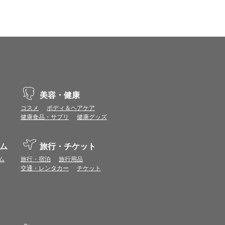
ます。
場合があります。ポイント付与時期はショップご
につきましては表示ポイント数と付与ポイント数
イントは付きません。
象とならない場合があります。
せん。
ールから再度ショップへアクセスしてください。
美容・健康
ます。
コスメ
ボディ＆ヘアケア
になる場合があります。各ショップからご注文後
健康食品・サプリ
健康グッズ
リが起動して、その後ブラウザのショップサイ
ム
旅行・チケット
。
ム
旅行・宿泊
旅行用品
交通・レンタカー
チケット
ページ）を経由することなく、トップページ等か
ョップに表示されます。
件等の各ショップの注意事項は表示されません
の