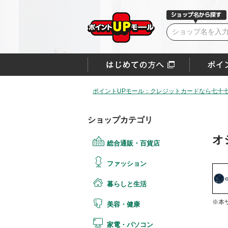
ポイントUPモール：クレジットカードなら七十
ショップカテゴリ
オ
総合通販・百貨店
ファッション
暮らしと生活
※本
美容・健康
家電・パソコン