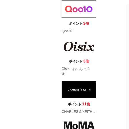
3
ポイント
倍
Qoo10
3
ポイント
倍
Oisix（おいしっく
す）
11
ポイント
倍
CHARLES & KEITH...