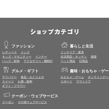
ントとして付与いたします。
プレミアムポイント付与の対象は、商品代金のみ（税・送料等を除く）となり
プレミアムポイントの付与予定時期は、カードご利用代金のご請求月と異なる
とに異なりますので、各ショップのショップ詳細ページにてご確認ください。
200円のご利用につき1ポイントとして計算されるため、一部の法人カード等
が異なる場合があります。
対象サイトにアクセス後、カード決済前に別サイトにアクセスした場合は、ポ
商品購入後、購入内容等に変更があった場合は、プレミアムポイント付与の対
商品をキャンセル・返品した場合は、プレミアムポイント付与の対象となりま
同一ショップで複数回ご利用される場合は、1回のご利用ごとにポイントUPモ
ファッション
暮らしと生活
プレミアムポイントはワールドプレゼントのポイントとして景品等に交換でき
一部対象外となるサービスがあります。
レディース
メンズ
インテリア・家具
ワールドプレゼントのお問合せの際は各ショップが発行する注文番号等が必要
キッズ・マタニティー
インナー
生活用品・キッチン
雑貨
に届く注文番号等の記載のあるメールを必ず保管してください。
バッグ・財布
アクセサリー・腕時計
ペット用品
日用品
各ショップのアプリ上で購入した場合はポイントUPの対象外となります。
※ご利用のOSバージョンやセキュリティソフトにより、自動的にショップアプ
グルメ・ギフト
趣味・おもちゃ・ゲー
トへ遷移する場合がございますが、その場合も対象外となる可能性があります
デリバリー
食品・おとりよせ
おもちゃ・ゲーム
オンラインゲー
スイーツ
お酒・飲料
スポーツ
アウトドア
お気に入りショップについて
ギフト・フラワー
お気に入りに登録すると、以降、ショップ詳細ページ（ポイント付与条件確認
ら直接ショップサイトへアクセスすることができます。
クーポン・ウェブサービス
お気に入りに登録したショップは、トップページ等の画面左側のお気に入りシ
（一部画面では表示されない場合があります。）
クーポン
その他ウェブサービス
お気に入りショップからショップサイトへアクセスする場合、
ポイント付与条