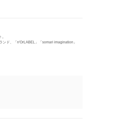
ト。
rLABEL」「somari imagination」