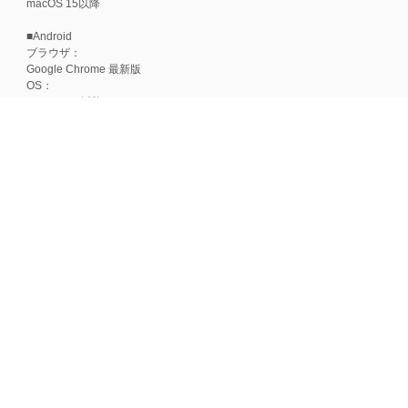
macOS 15以降
■Android
ブラウザ：
Google Chrome 最新版
OS：
Android 15以降
■iOS
ブラウザ：
Apple Safari 最新版
OS：
iOS 18以降
※各ブラウザの最新版はリリース後1ヶ月前後で動作確認いたします。
※上記環境範囲内であっても、ブラウザとOSの組み合わせにより、 一部表
ます。
※推奨以外のブラウザや、推奨以前のバージョンのブラウザをご利用の場合
すので、推奨ブラウザでのご利用をお願いいたします。
＜CookieやJavaScriptについて＞
本サービスではCookieとJavaScriptの機能を使用している為、CookieとJa
ポイント付与につきまして
ワールドプレゼントのポイント通常1倍分に加え、上乗せとなる1〜19倍分の