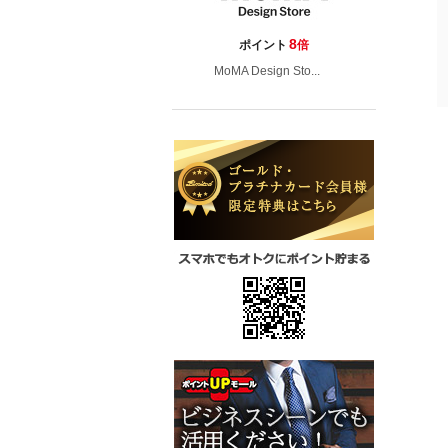
8
ポイント
倍
MoMA Design Sto...