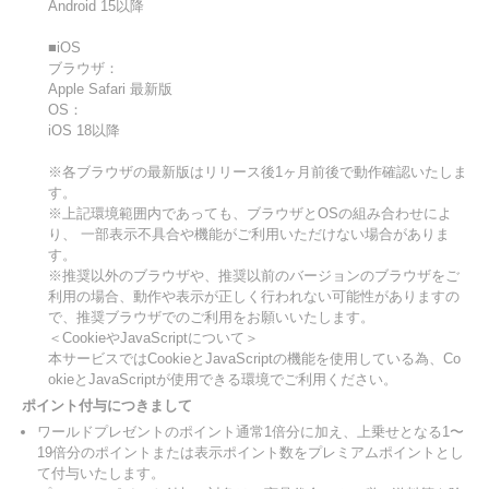
Android 15以降
■iOS
ブラウザ：
Apple Safari 最新版
OS：
iOS 18以降
※各ブラウザの最新版はリリース後1ヶ月前後で動作確認いたしま
す。
※上記環境範囲内であっても、ブラウザとOSの組み合わせによ
り、 一部表示不具合や機能がご利用いただけない場合がありま
す。
※推奨以外のブラウザや、推奨以前のバージョンのブラウザをご
利用の場合、動作や表示が正しく行われない可能性がありますの
で、推奨ブラウザでのご利用をお願いいたします。
＜CookieやJavaScriptについて＞
本サービスではCookieとJavaScriptの機能を使用している為、Co
okieとJavaScriptが使用できる環境でご利用ください。
ポイント付与につきまして
ワールドプレゼントのポイント通常1倍分に加え、上乗せとなる1〜
19倍分のポイントまたは表示ポイント数をプレミアムポイントとし
て付与いたします。