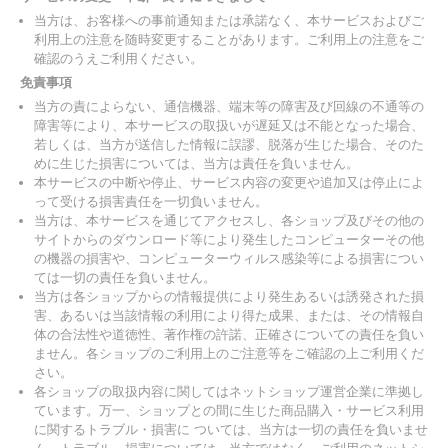
当方は、お客様への事前通知または承諾なく、本サービスおよびご
利用上の注意を随時変更することがあります。ご利用上の注意をご
確認のうえご利用ください。
免責事項
当方の責によらない、通信機器、端末等の障害及び回線の不通等の
障害等により、本サービスの取扱いが遅延又は不能となった場合、
若しくは、当方が送信した情報に誤謬、脱落が生じた場合、そのた
めに生じた損害については、当方は責任を負いません。
本サービスの中断や停止、サービス内容の変更や追加又は停止によ
って受ける損害責任を一切負いません。
当方は、本サービスを通じてアクセスし、各ショップ及びその他の
サイトからのダウンロード等により発生したコンピューターその他
の機器の損害や、コンピューターウィルス感染等による損害につい
ては一切の責任を負いません。
当方は各ショップからの情報提供により発生あるいは誘発された損
害、あるいは当該情報の利用により得た成果、または、その情報自
体の合法性や道徳性、著作権の許諾、正確さについての責任を負い
ません。各ショップのご利用上のご注意等をご確認の上ご利用くだ
さい。
各ショップの取扱内容に関してはネットショップ運営企業に準拠し
ています。万一、ショップとの間に生じた商品購入・サービス利用
に関するトラブル・損害に ついては、当方は一切の責任を負いませ