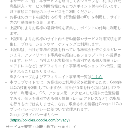
本サービスでは、本サービスを経由して各ショップをご利用された
商品購入・サービス利用情報にもとづきポイント付与を行います。
以下事項にご同意の上サービスをご利用ください。
お客様のカードを識別する符号（行動情報のID）を利用し、サイト
内の行動情報を収集します。
上記IDによりお客様の購買情報を収集し、ポイントの付与に利用し
ます。
上記IDによりお客様のサイト内の行動情報やサービス利用実績を収
集し、プロモーションやマーケティングに利用します。
上記IDは、当社が業務の委託を行っている株式会社デジタルガレー
ジより、アフィリエイト事業者を経由し各ショップ（※）へ提供さ
れます。ただし、当社よりお客様個人を識別できる個人情報（E-m
ailアドレスなど）がアフィリエイト事業者や各ショップへ伝送、開
示されることはありません。
※各ショップおよびアフィリエイト事業者一覧は
こちら
本ウェブサイトでは、お客様のご利用状況を把握するため、Google
LLCの技術を利用していますが、同社が収集を行う項目は利用ブラ
ウザ、利用端末、OS、アクセス元、アクセスした端末の位置情報
であり、個人を識別できる個人情報（E-mailアドレスなど）の収集
を行うものではありません。なお、収集される情報はGoogle LLCの
プライバシーポリシーに基づいて管理されます。
Googleプライバシーポリシー
(
https://policies.google.com/privacy
)
サービスの変更・中断・終了につきまして