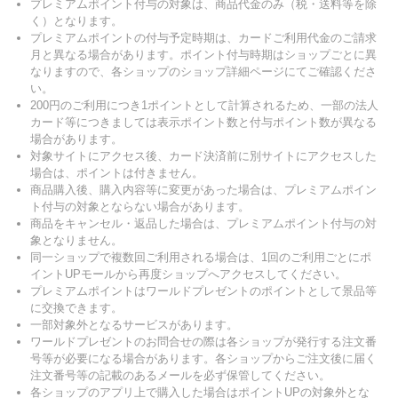
プレミアムポイント付与の対象は、商品代金のみ（税・送料等を除
く）となります。
プレミアムポイントの付与予定時期は、カードご利用代金のご請求
月と異なる場合があります。ポイント付与時期はショップごとに異
なりますので、各ショップのショップ詳細ページにてご確認くださ
い。
200円のご利用につき1ポイントとして計算されるため、一部の法人
カード等につきましては表示ポイント数と付与ポイント数が異なる
場合があります。
対象サイトにアクセス後、カード決済前に別サイトにアクセスした
場合は、ポイントは付きません。
商品購入後、購入内容等に変更があった場合は、プレミアムポイン
ト付与の対象とならない場合があります。
商品をキャンセル・返品した場合は、プレミアムポイント付与の対
象となりません。
同一ショップで複数回ご利用される場合は、1回のご利用ごとにポ
イントUPモールから再度ショップへアクセスしてください。
プレミアムポイントはワールドプレゼントのポイントとして景品等
に交換できます。
一部対象外となるサービスがあります。
ワールドプレゼントのお問合せの際は各ショップが発行する注文番
号等が必要になる場合があります。各ショップからご注文後に届く
注文番号等の記載のあるメールを必ず保管してください。
各ショップのアプリ上で購入した場合はポイントUPの対象外とな