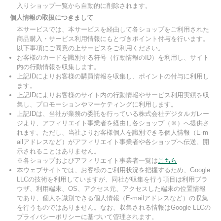
入りショップ一覧から自動的に削除されます。
個人情報の取扱につきまして
本サービスでは、本サービスを経由して各ショップをご利用された
商品購入・サービス利用情報にもとづきポイント付与を行います。
以下事項にご同意の上サービスをご利用ください。
お客様のカードを識別する符号（行動情報のID）を利用し、サイト
内の行動情報を収集します。
上記IDによりお客様の購買情報を収集し、ポイントの付与に利用し
ます。
上記IDによりお客様のサイト内の行動情報やサービス利用実績を収
集し、プロモーションやマーケティングに利用します。
上記IDは、当社が業務の委託を行っている株式会社デジタルガレー
ジより、アフィリエイト事業者を経由し各ショップ（※）へ提供さ
れます。ただし、当社よりお客様個人を識別できる個人情報（E-m
ailアドレスなど）がアフィリエイト事業者や各ショップへ伝送、開
示されることはありません。
※各ショップおよびアフィリエイト事業者一覧は
こちら
本ウェブサイトでは、お客様のご利用状況を把握するため、Google
LLCの技術を利用していますが、同社が収集を行う項目は利用ブラ
ウザ、利用端末、OS、アクセス元、アクセスした端末の位置情報
であり、個人を識別できる個人情報（E-mailアドレスなど）の収集
を行うものではありません。なお、収集される情報はGoogle LLCの
プライバシーポリシーに基づいて管理されます。