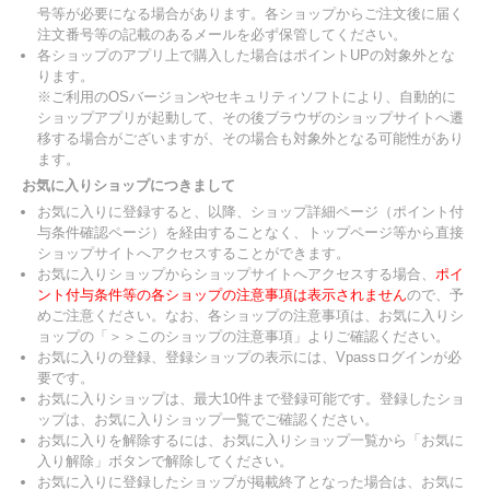
号等が必要になる場合があります。各ショップからご注文後に届く
注文番号等の記載のあるメールを必ず保管してください。
各ショップのアプリ上で購入した場合はポイントUPの対象外とな
ります。
※ご利用のOSバージョンやセキュリティソフトにより、自動的に
ショップアプリが起動して、その後ブラウザのショップサイトへ遷
移する場合がございますが、その場合も対象外となる可能性があり
ます。
お気に入りショップにつきまして
お気に入りに登録すると、以降、ショップ詳細ページ（ポイント付
与条件確認ページ）を経由することなく、トップページ等から直接
ショップサイトへアクセスすることができます。
お気に入りショップからショップサイトへアクセスする場合、
ポイ
ント付与条件等の各ショップの注意事項は表示されません
ので、予
めご注意ください。なお、各ショップの注意事項は、お気に入りシ
ョップの「＞＞このショップの注意事項」よりご確認ください。
お気に入りの登録、登録ショップの表示には、Vpassログインが必
要です。
お気に入りショップは、最大10件まで登録可能です。登録したショ
ップは、お気に入りショップ一覧でご確認ください。
お気に入りを解除するには、お気に入りショップ一覧から「お気に
入り解除」ボタンで解除してください。
お気に入りに登録したショップが掲載終了となった場合は、お気に