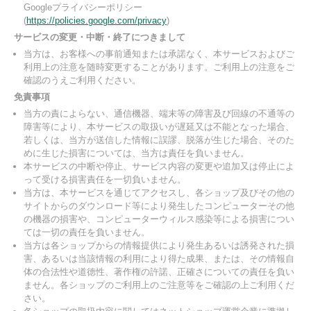
Googleプライバシーポリシー
(
https://policies.google.com/privacy
)
サービスの変更・中断・終了につきまして
当方は、お客様への事前通知または承諾なく、本サービスおよびご
利用上の注意を随時変更することがあります。ご利用上の注意をご
確認のうえご利用ください。
免責事項
当方の責によらない、通信機器、端末等の障害及び回線の不通等の
障害等により、本サービスの取扱いが遅延又は不能となった場合、
若しくは、当方が送信した情報に誤謬、脱落が生じた場合、そのた
めに生じた損害については、当方は責任を負いません。
本サービスの中断や停止、サービス内容の変更や追加又は停止によ
って受ける損害責任を一切負いません。
当方は、本サービスを通じてアクセスし、各ショップ及びその他の
サイトからのダウンロード等により発生したコンピューターその他
の機器の損害や、コンピューターウィルス感染等による損害につい
ては一切の責任を負いません。
当方は各ショップからの情報提供により発生あるいは誘発された損
害、あるいは当該情報の利用により得た成果、または、その情報自
体の合法性や道徳性、著作権の許諾、正確さについての責任を負い
ません。各ショップのご利用上のご注意等をご確認の上ご利用くだ
さい。