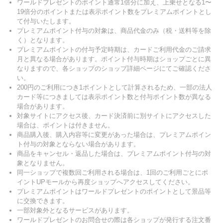
ワールドプレゼントのポイント通常1倍分に加え、上乗せとなる1〜
19倍分のポイントまたは表示ポイント数をプレミアムポイントとし
て付与いたします。
プレミアムポイント付与の対象は、商品代金のみ（税・送料等を除
く）となります。
プレミアムポイントの付与予定時期は、カードご利用代金のご請求
月と異なる場合があります。ポイント付与時期はショップごとに異
なりますので、各ショップのショップ詳細ページにてご確認くださ
い。
200円のご利用につき1ポイントとして計算されるため、一部の法人
カード等につきましては表示ポイント数と付与ポイント数が異なる
場合があります。
対象サイトにアクセス後、カード決済前に別サイトにアクセスした
場合は、ポイントは付きません。
商品購入後、購入内容等に変更があった場合は、プレミアムポイン
ト付与の対象とならない場合があります。
商品をキャンセル・返品した場合は、プレミアムポイント付与の対
象となりません。
同一ショップで複数回ご利用される場合は、1回のご利用ごとにポ
イントUPモールから再度ショップへアクセスしてください。
プレミアムポイントはワールドプレゼントのポイントとして景品等
に交換できます。
一部対象外となるサービスがあります。
ワールドプレゼントのお問合せの際は各ショップが発行する注文番