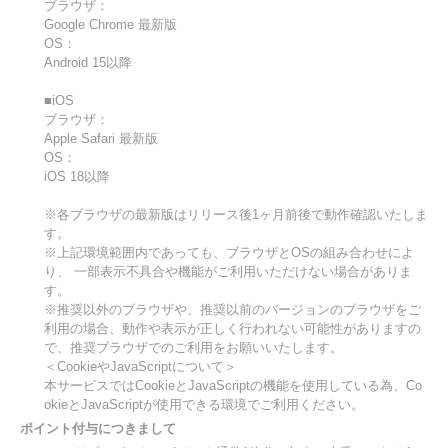
ブラウザ：
Google Chrome 最新版
OS：
Android 15以降
■iOS
ブラウザ：
Apple Safari 最新版
OS：
iOS 18以降
※各ブラウザの最新版はリリース後1ヶ月前後で動作確認いたしま
す。
※上記環境範囲内であっても、ブラウザとOSの組み合わせによ
り、 一部表示不具合や機能がご利用いただけない場合がありま
す。
※推奨以外のブラウザや、推奨以前のバージョンのブラウザをご
利用の場合、動作や表示が正しく行われない可能性がありますの
で、推奨ブラウザでのご利用をお願いいたします。
＜CookieやJavaScriptについて＞
本サービスではCookieとJavaScriptの機能を使用している為、Co
okieとJavaScriptが使用できる環境でご利用ください。
ポイント付与につきまして