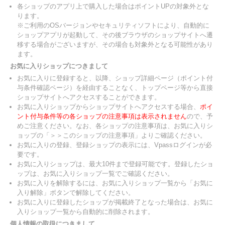
各ショップのアプリ上で購入した場合はポイントUPの対象外とな
ります。
※ご利用のOSバージョンやセキュリティソフトにより、自動的に
ショップアプリが起動して、その後ブラウザのショップサイトへ遷
移する場合がございますが、その場合も対象外となる可能性があり
ます。
お気に入りショップにつきまして
お気に入りに登録すると、以降、ショップ詳細ページ（ポイント付
与条件確認ページ）を経由することなく、トップページ等から直接
ショップサイトへアクセスすることができます。
お気に入りショップからショップサイトへアクセスする場合、
ポイ
ント付与条件等の各ショップの注意事項は表示されません
ので、予
めご注意ください。なお、各ショップの注意事項は、お気に入りシ
ョップの「＞＞このショップの注意事項」よりご確認ください。
お気に入りの登録、登録ショップの表示には、Vpassログインが必
要です。
お気に入りショップは、最大10件まで登録可能です。登録したショ
ップは、お気に入りショップ一覧でご確認ください。
お気に入りを解除するには、お気に入りショップ一覧から「お気に
入り解除」ボタンで解除してください。
お気に入りに登録したショップが掲載終了となった場合は、お気に
入りショップ一覧から自動的に削除されます。
個人情報の取扱につきまして