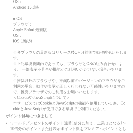
OS：
Android 15以降
■iOS
ブラウザ：
Apple Safari 最新版
OS：
iOS 18以降
※各ブラウザの最新版はリリース後1ヶ月前後で動作確認いたしま
す。
※上記環境範囲内であっても、ブラウザとOSの組み合わせによ
り、 一部表示不具合や機能がご利用いただけない場合がありま
す。
※推奨以外のブラウザや、推奨以前のバージョンのブラウザをご
利用の場合、動作や表示が正しく行われない可能性がありますの
で、推奨ブラウザでのご利用をお願いいたします。
＜CookieやJavaScriptについて＞
本サービスではCookieとJavaScriptの機能を使用している為、Co
okieとJavaScriptが使用できる環境でご利用ください。
ポイント付与につきまして
ワールドプレゼントのポイント通常1倍分に加え、上乗せとなる1〜
19倍分のポイントまたは表示ポイント数をプレミアムポイントとし