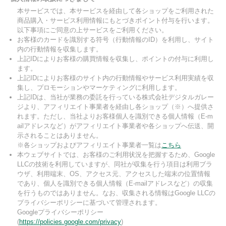
本サービスでは、本サービスを経由して各ショップをご利用された
商品購入・サービス利用情報にもとづきポイント付与を行います。
以下事項にご同意の上サービスをご利用ください。
お客様のカードを識別する符号（行動情報のID）を利用し、サイト
内の行動情報を収集します。
上記IDによりお客様の購買情報を収集し、ポイントの付与に利用し
ます。
上記IDによりお客様のサイト内の行動情報やサービス利用実績を収
集し、プロモーションやマーケティングに利用します。
上記IDは、当社が業務の委託を行っている株式会社デジタルガレー
ジより、アフィリエイト事業者を経由し各ショップ（※）へ提供さ
れます。ただし、当社よりお客様個人を識別できる個人情報（E-m
ailアドレスなど）がアフィリエイト事業者や各ショップへ伝送、開
示されることはありません。
※各ショップおよびアフィリエイト事業者一覧は
こちら
本ウェブサイトでは、お客様のご利用状況を把握するため、Google
LLCの技術を利用していますが、同社が収集を行う項目は利用ブラ
ウザ、利用端末、OS、アクセス元、アクセスした端末の位置情報
であり、個人を識別できる個人情報（E-mailアドレスなど）の収集
を行うものではありません。なお、収集される情報はGoogle LLCの
プライバシーポリシーに基づいて管理されます。
Googleプライバシーポリシー
(
https://policies.google.com/privacy
)