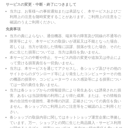
サービスの変更・中断・終了につきまして
当方は、お客様への事前通知または承諾なく、本サービスおよびご
利用上の注意を随時変更することがあります。ご利用上の注意をご
確認のうえご利用ください。
免責事項
当方の責によらない、通信機器、端末等の障害及び回線の不通等の
障害等により、本サービスの取扱いが遅延又は不能となった場合、
若しくは、当方が送信した情報に誤謬、脱落が生じた場合、そのた
めに生じた損害については、当方は責任を負いません。
本サービスの中断や停止、サービス内容の変更や追加又は停止によ
って受ける損害責任を一切負いません。
当方は、本サービスを通じてアクセスし、各ショップ及びその他の
サイトからのダウンロード等により発生したコンピューターその他
の機器の損害や、コンピューターウィルス感染等による損害につい
ては一切の責任を負いません。
当方は各ショップからの情報提供により発生あるいは誘発された損
害、あるいは当該情報の利用により得た成果、または、その情報自
体の合法性や道徳性、著作権の許諾、正確さについての責任を負い
ません。各ショップのご利用上のご注意等をご確認の上ご利用くだ
さい。
各ショップの取扱内容に関してはネットショップ運営企業に準拠し
ています。万一、ショップとの間に生じた商品購入・サービス利用