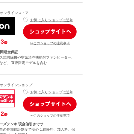
オンラインストア
お気に入りショップに追加
3
倍
>>このショップの注意事項
日間返金保証
ス式掃除機や空気清浄機能付ファンヒーター、
ど、 直販限定モデルを含む...
オンラインショップ
お気に入りショップに追加
2
倍
>>このショップの注意事項
ズデンキ 現金値引きでサ...
自の長期保証制度で安心 1.保険料、加入料、保