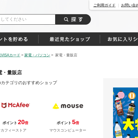
ご利用ガイド
お問い合
ISAカード
>
家電・パソコン
>
家電・量販店
電・量販店
のカテゴリのおすすめショップ
20
5
ポイント
倍
ポイント
倍
マカフィーストア
マウスコンピューター