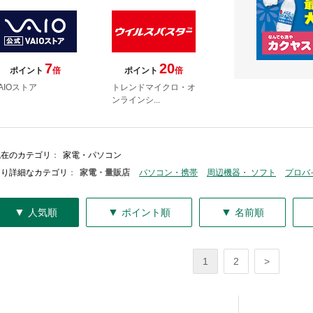
7
20
ポイント
倍
ポイント
倍
AIOストア
トレンドマイクロ・オ
ンラインシ...
現在のカテゴリ
：
家電・パソコン
より詳細なカテゴリ
：
家電・量販店
パソコン・携帯
周辺機器・ ソフト
プロバ
▼
▼
▼
人気順
ポイント順
名前順
1
2
>