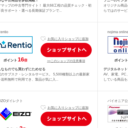
得な中古商品を多数掲載！
ソニーのインタ
フマップの中古専門サイト！ 最大68工程の品質チェック・初
オリジナル商品
不良サポート・選べる長期保証プランで...
らではのサービ
entio
nojima onl
お気に入りショップに追加
16
ポイント
倍
ポイント
>>このショップの注意事項
んなものでも買わずにためせる
デジタルネット
電のサブスク・レンタルサービス。 5,500種類以上の最新家
AV、家電、P
を送料無料で利用でき、製品が気に入...
している商品を
EIZOダイレクト
パイオニア公式
お気に入りショップに追加