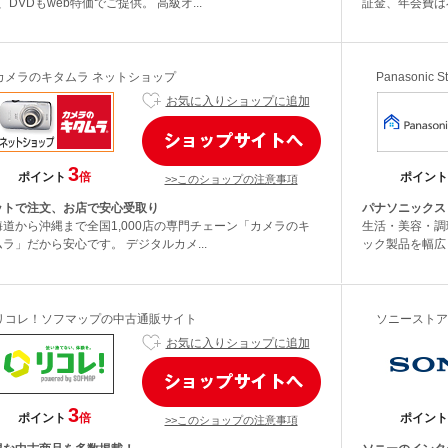
、DVDもweb特価でご提供。 高級オ...
証金、年会費は不
カメラのキタムラ ネットショップ
Panasonic St
お気に入りショップに追加
3
ポイント
倍
ポイント
>>このショップの注意事項
ットで注文、お店で安心受取り
パナソニックス
海道から沖縄まで全国1,000店の専門チェーン「カメラのキ
生活・美容・調
ラ」だから安心です。 デジタルカメ...
ック製品を幅広
リコレ！ソフマップの中古通販サイト
ソニーストア
お気に入りショップに追加
3
ポイント
倍
ポイント
>>このショップの注意事項