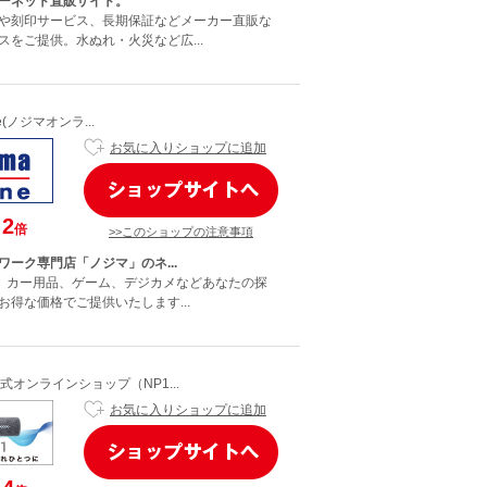
ーネット直販サイト。
や刻印サービス、長期保証などメーカー直販な
スをご提供。水ぬれ・火災など広...
ine(ノジマオンラ...
お気に入りショップに追加
2
倍
>>このショップの注意事項
ワーク専門店「ノジマ」のネ...
C、カー用品、ゲーム、デジカメなどあなたの探
お得な価格でご提供いたします...
オンラインショップ（NP1...
お気に入りショップに追加