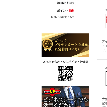
8
ポイント
倍
MoMA Design Sto...
ア
ア
ザ
大
家