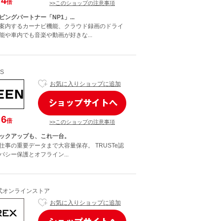
4
倍
>>このショップの注意事項
ングパートナー「NP1」...
案内するカーナビ機能、クラウド録画のドライ
能や車内でも音楽や動画が好きな...
S
お気に入りショップに追加
6
倍
>>このショップの注意事項
ックアップも、これ一台。
仕事の重要データまで大容量保存。 TRUSTe認
シー保護とオフライン...
公式オンラインストア
お気に入りショップに追加