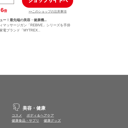
6
倍
>>このショップの注意事項
ュー！最先端の美容・健康機...
ィマッサージガン「REBIVE」シリーズを手掛
電ブランド「MYTREX...
美容・健康
コスメ
ボディ＆ヘアケア
健康食品・サプリ
健康グッズ