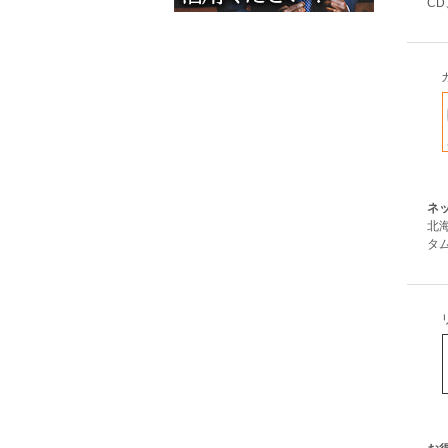
CD
ネ
北
タム