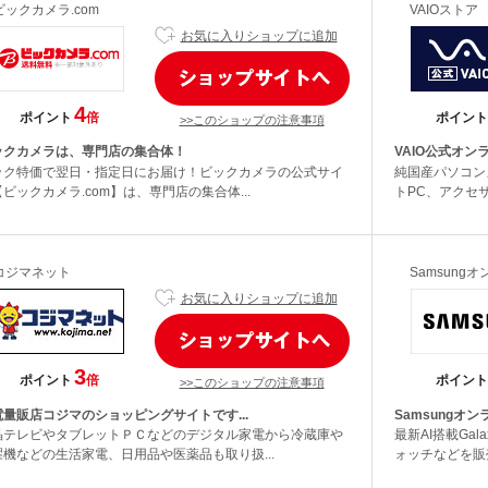
ビックカメラ.com
VAIOストア
お気に入りショップに追加
4
ポイント
倍
ポイント
>>このショップの注意事項
ックカメラは、専門店の集合体！
VAIO公式オン
ック特価で翌日・指定日にお届け！ビックカメラの公式サイ
純国産パソコン
ビックカメラ.com】は、専門店の集合体...
トPC、アクセサ
コジマネット
Samsung
お気に入りショップに追加
3
ポイント
倍
ポイント
>>このショップの注意事項
電量販店コジマのショッピングサイトです...
Samsungオン
晶テレビやタブレットＰＣなどのデジタル家電から冷蔵庫や
最新AI搭載Ga
濯機などの生活家電、日用品や医薬品も取り扱...
ォッチなどを販売