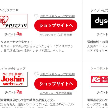
アイリスプラザ
ダイソン公式
お気に入りショップに追加
4
ポイント
倍
ポイント
>>このショップの注意事項
イリスオーヤマ公式サイト
送料無料・30
イリスオーヤマの公式ショッピングサイト「アイリスプラ
人気のコードレ
」。日用雑貨品から収納インテリア用品、ペット...
ヘアドライヤーな
Joshin Webショップ
ケーズデンキ
お気に入りショップに追加
2
ポイント
倍
ポイント
>>このショップの注意事項
型家電量販店ならではの豊富な品揃えと安...
新製品が安いケー
電はもちろん、最新パソコンにテレビ、話題のTVゲームや
ケーズデンキ独