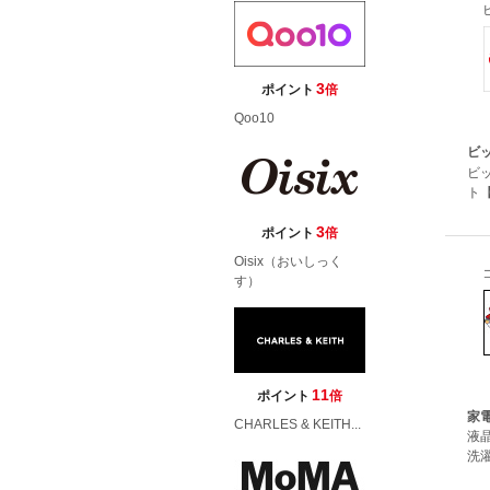
3
ポイント
倍
Qoo10
ビ
ビ
ト【
3
ポイント
倍
Oisix（おいしっく
す）
11
ポイント
倍
家
CHARLES & KEITH...
液
洗