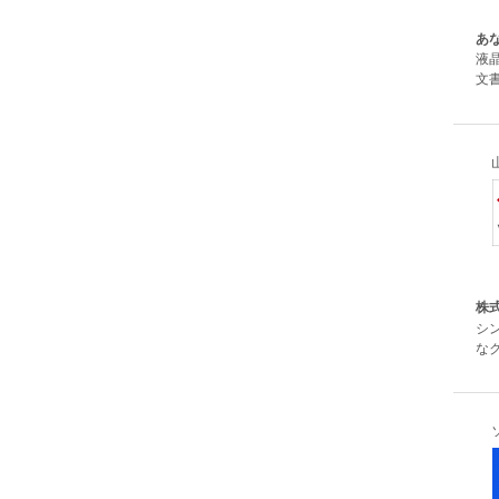
あ
液
文
株
シ
なク