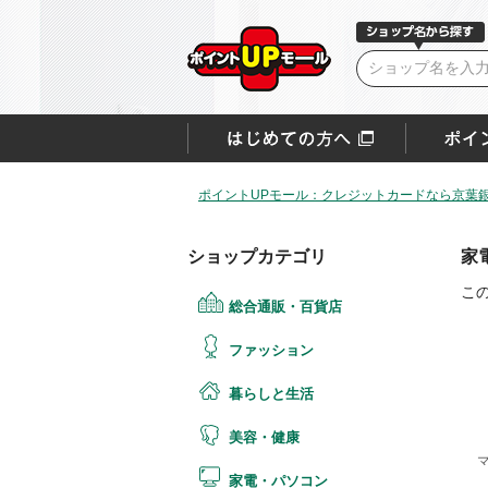
ポイントUPモール：クレジットカードなら京葉銀V
ショップカテゴリ
家
こ
総合通販・百貨店
ファッション
暮らしと生活
美容・健康
家電・パソコン