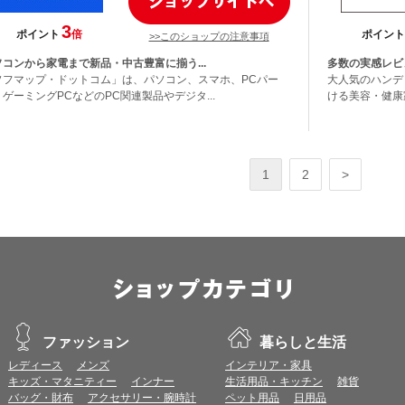
3
ポイント
倍
ポイント
>>このショップの注意事項
ソコンから家電まで新品・中古豊富に揃う...
多数の実感レビ
ソフマップ・ドットコム」は、パソコン、スマホ、PCパー
大人気のハンデ
ゲーミングPCなどのPC関連製品やデジタ...
ける美容・健康家
1
2
>
ファッション
暮らしと生活
レディース
メンズ
インテリア・家具
キッズ・マタニティー
インナー
生活用品・キッチン
雑貨
バッグ・財布
アクセサリー・腕時計
ペット用品
日用品