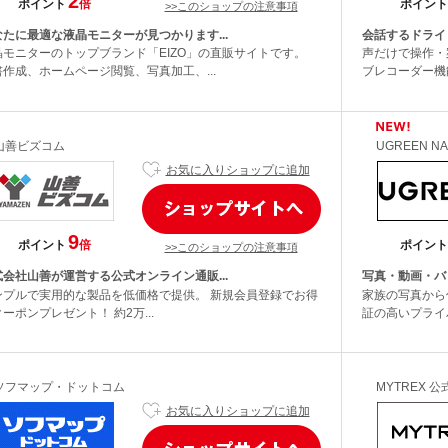
2
ポイント
倍
ポイント
>>このショップの注意事項
なたに最適な液晶モニターが見つかります...
会話するドライビ
晶モニターのトップブランド「EIZO」の直販サイトです。
声だけで操作・
書作成、ホームページ閲覧、写真加工、...
ブレコーダー機
山善ビズコム
UGREEN NA
お気に入りショップに追加
9
ポイント
倍
ポイント
>>このショップの注意事項
式会社山善が運営する公式オンライン通販...
写真・動画・バ
ンプルで実用的な製品を低価格で提供。 新規会員登録でお得
家族の写真から
ーポンプレゼント！ 約2万...
証の高いプライバ
ソフマップ・ドットコム
MYTREX 
お気に入りショップに追加