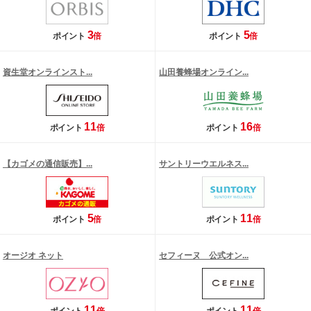
3
5
ポイント
倍
ポイント
倍
資生堂オンラインスト...
山田養蜂場オンライン...
11
16
ポイント
倍
ポイント
倍
【カゴメの通信販売】...
サントリーウエルネス...
5
11
ポイント
倍
ポイント
倍
オージオ ネット
セフィーヌ 公式オン...
11
11