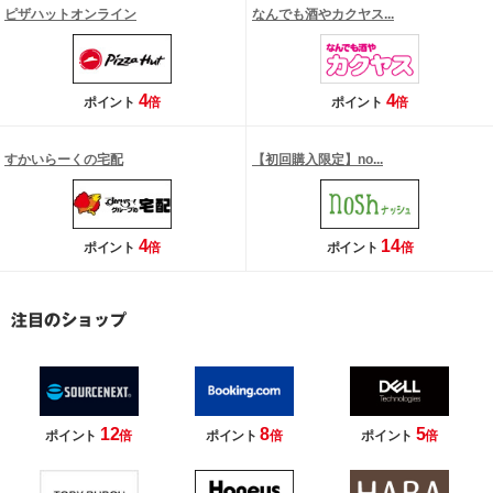
ピザハットオンライン
なんでも酒やカクヤス...
4
4
ポイント
倍
ポイント
倍
すかいらーくの宅配
【初回購入限定】no...
4
14
ポイント
倍
ポイント
倍
12
8
5
ポイント
倍
ポイント
倍
ポイント
倍