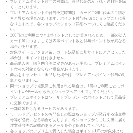
プレミアムポイント付与の対象は、商品代金のみ（税・送料等を除
く）となります。
プレミアムポイントの付与予定時期は、カードご利用代金のご請求
月と異なる場合があります。ポイント付与時期はショップごとに異
なりますので、各ショップのショップ詳細ページにてご確認くださ
い。
200円のご利用につき1ポイントとして計算されるため、一部の法人
カード等につきましては表示ポイント数と付与ポイント数が異なる
場合があります。
対象サイトにアクセス後、カード決済前に別サイトにアクセスした
場合は、ポイントは付きません。
商品購入後、購入内容等に変更があった場合は、プレミアムポイン
ト付与の対象とならない場合があります。
商品をキャンセル・返品した場合は、プレミアムポイント付与の対
象となりません。
同一ショップで複数回ご利用される場合は、1回のご利用ごとにポ
イントUPモールから再度ショップへアクセスしてください。
プレミアムポイントはワールドプレゼントのポイントとして景品等
に交換できます。
一部対象外となるサービスがあります。
ワールドプレゼントのお問合せの際は各ショップが発行する注文番
号等が必要になる場合があります。各ショップからご注文後に届く
注文番号等の記載のあるメールを必ず保管してください。
各ショップのアプリ上で購入した場合はポイントUPの対象外とな