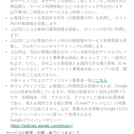
本サービスでは、本サービスを経由して各ショップをご利用された
商品購入・サービス利用情報にもとづきポイント付与を行います。
以下事項にご同意の上サービスをご利用ください。
お客様のカードを識別する符号（行動情報のID）を利用し、サイト
内の行動情報を収集します。
上記IDによりお客様の購買情報を収集し、ポイントの付与に利用し
ます。
上記IDによりお客様のサイト内の行動情報やサービス利用実績を収
集し、プロモーションやマーケティングに利用します。
上記IDは、当社が業務の委託を行っている株式会社デジタルガレー
ジより、アフィリエイト事業者を経由し各ショップ（※）へ提供さ
れます。ただし、当社よりお客様個人を識別できる個人情報（E-m
ailアドレスなど）がアフィリエイト事業者や各ショップへ伝送、開
示されることはありません。
※各ショップおよびアフィリエイト事業者一覧は
こちら
本ウェブサイトでは、お客様のご利用状況を把握するため、Google
LLCの技術を利用していますが、同社が収集を行う項目は利用ブラ
ウザ、利用端末、OS、アクセス元、アクセスした端末の位置情報
であり、個人を識別できる個人情報（E-mailアドレスなど）の収集
を行うものではありません。なお、収集される情報はGoogle LLCの
プライバシーポリシーに基づいて管理されます。
Googleプライバシーポリシー
(
https://policies.google.com/privacy
)
サービスの変更・中断・終了につきまして