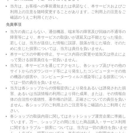
当方は、お客様への事前通知または承諾なく、本サービスおよびご
利用上の注意を随時変更することがあります。ご利用上の注意をご
確認のうえご利用ください。
免責事項
当方の責によらない、通信機器、端末等の障害及び回線の不通等の
障害等により、本サービスの取扱いが遅延又は不能となった場合、
若しくは、当方が送信した情報に誤謬、脱落が生じた場合、そのた
めに生じた損害については、当方は責任を負いません。
本サービスの中断や停止、サービス内容の変更や追加又は停止によ
って受ける損害責任を一切負いません。
当方は、本サービスを通じてアクセスし、各ショップ及びその他の
サイトからのダウンロード等により発生したコンピューターその他
の機器の損害や、コンピューターウィルス感染等による損害につい
ては一切の責任を負いません。
当方は各ショップからの情報提供により発生あるいは誘発された損
害、あるいは当該情報の利用により得た成果、または、その情報自
体の合法性や道徳性、著作権の許諾、正確さについての責任を負い
ません。各ショップのご利用上のご注意等をご確認の上ご利用くだ
さい。
各ショップの取扱内容に関してはネットショップ運営企業に準拠し
ています。万一、ショップとの間に生じた商品購入・サービス利用
に関するトラブル・損害に ついては、当方は一切の責任を負いませ