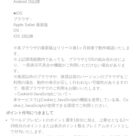
Android 15以降
■iOS
ブラウザ：
Apple Safari 最新版
OS：
iOS 18以降
※各ブラウザの最新版はリリース後1ヶ月前後で動作確認いたしま
す。
※上記環境範囲内であっても、ブラウザとOSの組み合わせによ
り、 一部表示不具合や機能がご利用いただけない場合がありま
す。
※推奨以外のブラウザや、推奨以前のバージョンのブラウザをご
利用の場合、動作や表示が正しく行われない可能性がありますの
で、推奨ブラウザでのご利用をお願いいたします。
＜CookieやJavaScriptについて＞
本サービスではCookieとJavaScriptの機能を使用している為、Co
okieとJavaScriptが使用できる環境でご利用ください。
ポイント付与につきまして
ワールドプレゼントのポイント通常1倍分に加え、上乗せとなる1〜
19倍分のポイントまたは表示ポイント数をプレミアムポイントとし
て付与いたします。