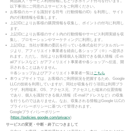
商品購入・サービス利用情報にもとづきポイント付与を行います。
以下事項にご同意の上サービスをご利用ください。
お客様のカードを識別する符号（行動情報のID）を利用し、サイト
内の行動情報を収集します。
上記IDによりお客様の購買情報を収集し、ポイントの付与に利用し
ます。
上記IDによりお客様のサイト内の行動情報やサービス利用実績を収
集し、プロモーションやマーケティングに利用します。
上記IDは、当社が業務の委託を行っている株式会社デジタルガレー
ジより、アフィリエイト事業者を経由し各ショップ（※）へ提供さ
れます。ただし、当社よりお客様個人を識別できる個人情報（E-m
ailアドレスなど）がアフィリエイト事業者や各ショップへ伝送、開
示されることはありません。
※各ショップおよびアフィリエイト事業者一覧は
こちら
本ウェブサイトでは、お客様のご利用状況を把握するため、Google
LLCの技術を利用していますが、同社が収集を行う項目は利用ブラ
ウザ、利用端末、OS、アクセス元、アクセスした端末の位置情報
であり、個人を識別できる個人情報（E-mailアドレスなど）の収集
を行うものではありません。なお、収集される情報はGoogle LLCの
プライバシーポリシーに基づいて管理されます。
Googleプライバシーポリシー
(
https://policies.google.com/privacy
)
サービスの変更・中断・終了につきまして