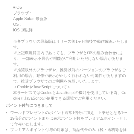
■iOS
ブラウザ：
Apple Safari 最新版
OS：
iOS 18以降
※各ブラウザの最新版はリリース後1ヶ月前後で動作確認いたしま
す。
※上記環境範囲内であっても、ブラウザとOSの組み合わせによ
り、 一部表示不具合や機能がご利用いただけない場合がありま
す。
※推奨以外のブラウザや、推奨以前のバージョンのブラウザをご
利用の場合、動作や表示が正しく行われない可能性がありますの
で、推奨ブラウザでのご利用をお願いいたします。
＜CookieやJavaScriptについて＞
本サービスではCookieとJavaScriptの機能を使用している為、Co
okieとJavaScriptが使用できる環境でご利用ください。
ポイント付与につきまして
ワールドプレゼントのポイント通常1倍分に加え、上乗せとなる1〜
19倍分のポイントまたは表示ポイント数をプレミアムポイントとし
て付与いたします。
プレミアムポイント付与の対象は、商品代金のみ（税・送料等を除