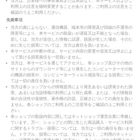
当方は、お客様への事前通知または承諾なく、本サービスおよびご
利用上の注意を随時変更することがあります。ご利用上の注意をご
確認のうえご利用ください。
免責事項
当方の責によらない、通信機器、端末等の障害及び回線の不通等の
障害等により、本サービスの取扱いが遅延又は不能となった場合、
若しくは、当方が送信した情報に誤謬、脱落が生じた場合、そのた
めに生じた損害については、当方は責任を負いません。
本サービスの中断や停止、サービス内容の変更や追加又は停止によ
って受ける損害責任を一切負いません。
当方は、本サービスを通じてアクセスし、各ショップ及びその他の
サイトからのダウンロード等により発生したコンピューターその他
の機器の損害や、コンピューターウィルス感染等による損害につい
ては一切の責任を負いません。
当方は各ショップからの情報提供により発生あるいは誘発された損
害、あるいは当該情報の利用により得た成果、または、その情報自
体の合法性や道徳性、著作権の許諾、正確さについての責任を負い
ません。各ショップのご利用上のご注意等をご確認の上ご利用くだ
さい。
各ショップの取扱内容に関してはネットショップ運営企業に準拠し
ています。万一、ショップとの間に生じた商品購入・サービス利用
に関するトラブル・損害に ついては、当方は一切の責任を負いませ
ん。トラブル、損害については、当方ではなく、ご利用のネットシ