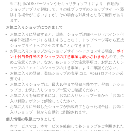
※ご利用のOSバージョンやセキュリティソフトにより、自動的に
ショップアプリが起動して、その後ブラウザのショップサイトへ遷
移する場合がございますが、その場合も対象外となる可能性があり
ます。
お気に入りショップにつきまして
お気に入りに登録すると、以降、ショップ詳細ページ（ポイント付
与条件確認ページ）を経由することなく、トップページ等から直接
ショップサイトへアクセスすることができます。
お気に入りショップからショップサイトへアクセスする場合、
ポイ
ント付与条件等の各ショップの注意事項は表示されません
ので、予
めご注意ください。なお、各ショップの注意事項は、お気に入りシ
ョップの「＞＞このショップの注意事項」よりご確認ください。
お気に入りの登録、登録ショップの表示には、Vpassログインが必
要です。
お気に入りショップは、最大10件まで登録可能です。登録したショ
ップは、お気に入りショップ一覧でご確認ください。
お気に入りを解除するには、お気に入りショップ一覧から「お気に
入り解除」ボタンで解除してください。
お気に入りに登録したショップが掲載終了となった場合は、お気に
入りショップ一覧から自動的に削除されます。
個人情報の取扱につきまして
本サービスでは、本サービスを経由して各ショップをご利用された