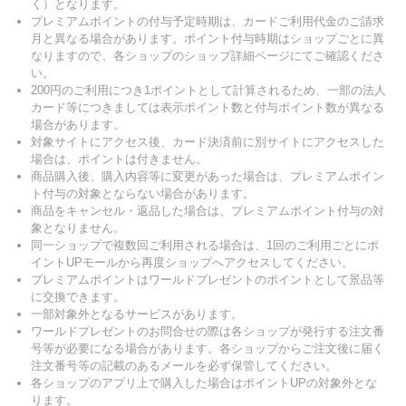
く）となります。
プレミアムポイントの付与予定時期は、カードご利用代金のご請求
月と異なる場合があります。ポイント付与時期はショップごとに異
なりますので、各ショップのショップ詳細ページにてご確認くださ
い。
200円のご利用につき1ポイントとして計算されるため、一部の法人
カード等につきましては表示ポイント数と付与ポイント数が異なる
場合があります。
対象サイトにアクセス後、カード決済前に別サイトにアクセスした
場合は、ポイントは付きません。
商品購入後、購入内容等に変更があった場合は、プレミアムポイン
ト付与の対象とならない場合があります。
商品をキャンセル・返品した場合は、プレミアムポイント付与の対
象となりません。
同一ショップで複数回ご利用される場合は、1回のご利用ごとにポ
イントUPモールから再度ショップへアクセスしてください。
プレミアムポイントはワールドプレゼントのポイントとして景品等
に交換できます。
一部対象外となるサービスがあります。
ワールドプレゼントのお問合せの際は各ショップが発行する注文番
号等が必要になる場合があります。各ショップからご注文後に届く
注文番号等の記載のあるメールを必ず保管してください。
各ショップのアプリ上で購入した場合はポイントUPの対象外とな
ります。