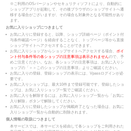
※ご利用のOSバージョンやセキュリティソフトにより、自動的に
ショップアプリが起動して、その後ブラウザのショップサイトへ遷
移する場合がございますが、その場合も対象外となる可能性があり
ます。
お気に入りショップにつきまして
お気に入りに登録すると、以降、ショップ詳細ページ（ポイント付
与条件確認ページ）を経由することなく、トップページ等から直接
ショップサイトへアクセスすることができます。
お気に入りショップからショップサイトへアクセスする場合、
ポイ
ント付与条件等の各ショップの注意事項は表示されません
ので、予
めご注意ください。なお、各ショップの注意事項は、お気に入りシ
ョップの「＞＞このショップの注意事項」よりご確認ください。
お気に入りの登録、登録ショップの表示には、Vpassログインが必
要です。
お気に入りショップは、最大10件まで登録可能です。登録したショ
ップは、お気に入りショップ一覧でご確認ください。
お気に入りを解除するには、お気に入りショップ一覧から「お気に
入り解除」ボタンで解除してください。
お気に入りに登録したショップが掲載終了となった場合は、お気に
入りショップ一覧から自動的に削除されます。
個人情報の取扱につきまして
本サービスでは、本サービスを経由して各ショップをご利用された