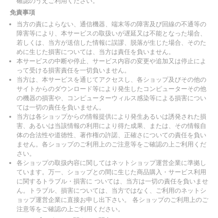
確認のうえご利用ください。
免責事項
当方の責によらない、通信機器、端末等の障害及び回線の不通等の
障害等により、本サービスの取扱いが遅延又は不能となった場合、
若しくは、当方が送信した情報に誤謬、脱落が生じた場合、そのた
めに生じた損害については、当方は責任を負いません。
本サービスの中断や停止、サービス内容の変更や追加又は停止によ
って受ける損害責任を一切負いません。
当方は、本サービスを通じてアクセスし、各ショップ及びその他の
サイトからのダウンロード等により発生したコンピューターその他
の機器の損害や、コンピューターウィルス感染等による損害につい
ては一切の責任を負いません。
当方は各ショップからの情報提供により発生あるいは誘発された損
害、あるいは当該情報の利用により得た成果、または、その情報自
体の合法性や道徳性、著作権の許諾、正確さについての責任を負い
ません。各ショップのご利用上のご注意等をご確認の上ご利用くだ
さい。
各ショップの取扱内容に関してはネットショップ運営企業に準拠し
ています。万一、ショップとの間に生じた商品購入・サービス利用
に関するトラブル・損害に ついては、当方は一切の責任を負いませ
ん。トラブル、損害については、当方ではなく、ご利用のネットシ
ョップ運営企業に直接お申し出下さい。 各ショップのご利用上のご
注意等をご確認の上ご利用ください。