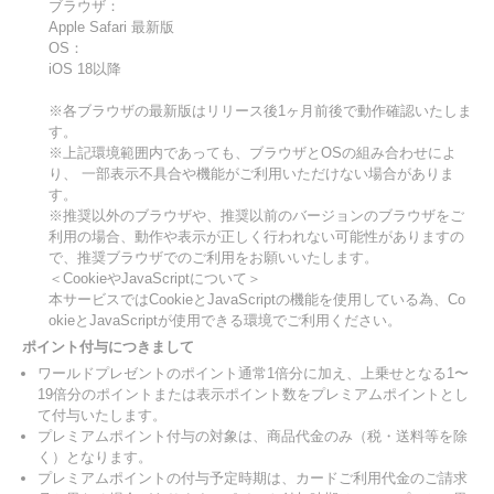
ブラウザ：
Apple Safari 最新版
OS：
iOS 18以降
※各ブラウザの最新版はリリース後1ヶ月前後で動作確認いたしま
す。
※上記環境範囲内であっても、ブラウザとOSの組み合わせによ
り、 一部表示不具合や機能がご利用いただけない場合がありま
す。
※推奨以外のブラウザや、推奨以前のバージョンのブラウザをご
利用の場合、動作や表示が正しく行われない可能性がありますの
で、推奨ブラウザでのご利用をお願いいたします。
＜CookieやJavaScriptについて＞
本サービスではCookieとJavaScriptの機能を使用している為、Co
okieとJavaScriptが使用できる環境でご利用ください。
ポイント付与につきまして
ワールドプレゼントのポイント通常1倍分に加え、上乗せとなる1〜
19倍分のポイントまたは表示ポイント数をプレミアムポイントとし
て付与いたします。
プレミアムポイント付与の対象は、商品代金のみ（税・送料等を除
く）となります。
プレミアムポイントの付与予定時期は、カードご利用代金のご請求