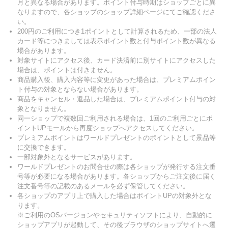
月と異なる場合があります。ポイント付与時期はショップごとに異
なりますので、各ショップのショップ詳細ページにてご確認くださ
い。
200円のご利用につき1ポイントとして計算されるため、一部の法人
カード等につきましては表示ポイント数と付与ポイント数が異なる
場合があります。
対象サイトにアクセス後、カード決済前に別サイトにアクセスした
場合は、ポイントは付きません。
商品購入後、購入内容等に変更があった場合は、プレミアムポイン
ト付与の対象とならない場合があります。
商品をキャンセル・返品した場合は、プレミアムポイント付与の対
象となりません。
同一ショップで複数回ご利用される場合は、1回のご利用ごとにポ
イントUPモールから再度ショップへアクセスしてください。
プレミアムポイントはワールドプレゼントのポイントとして景品等
に交換できます。
一部対象外となるサービスがあります。
ワールドプレゼントのお問合せの際は各ショップが発行する注文番
号等が必要になる場合があります。各ショップからご注文後に届く
注文番号等の記載のあるメールを必ず保管してください。
各ショップのアプリ上で購入した場合はポイントUPの対象外とな
ります。
※ご利用のOSバージョンやセキュリティソフトにより、自動的に
ショップアプリが起動して、その後ブラウザのショップサイトへ遷