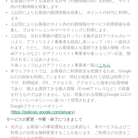
お客様のカードを識別する符号（行動情報のID）を利用し、サイト
内の行動情報を収集します。
上記IDによりお客様の購買情報を収集し、ポイントの付与に利用し
ます。
上記IDによりお客様のサイト内の行動情報やサービス利用実績を収
集し、プロモーションやマーケティングに利用します。
上記IDは、当社が業務の委託を行っている株式会社デジタルガレー
ジより、アフィリエイト事業者を経由し各ショップ（※）へ提供さ
れます。ただし、当社よりお客様個人を識別できる個人情報（E-m
ailアドレスなど）がアフィリエイト事業者や各ショップへ伝送、開
示されることはありません。
※各ショップおよびアフィリエイト事業者一覧は
こちら
本ウェブサイトでは、お客様のご利用状況を把握するため、Google
LLCの技術を利用していますが、同社が収集を行う項目は利用ブラ
ウザ、利用端末、OS、アクセス元、アクセスした端末の位置情報
であり、個人を識別できる個人情報（E-mailアドレスなど）の収集
を行うものではありません。なお、収集される情報はGoogle LLCの
プライバシーポリシーに基づいて管理されます。
Googleプライバシーポリシー
(
https://policies.google.com/privacy
)
サービスの変更・中断・終了につきまして
当方は、お客様への事前通知または承諾なく、本サービスおよびご
利用上の注意を随時変更することがあります。ご利用上の注意をご