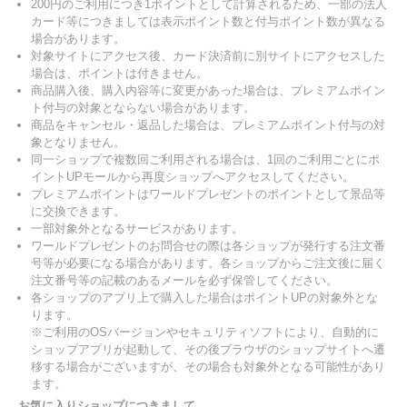
200円のご利用につき1ポイントとして計算されるため、一部の法人
カード等につきましては表示ポイント数と付与ポイント数が異なる
場合があります。
対象サイトにアクセス後、カード決済前に別サイトにアクセスした
場合は、ポイントは付きません。
商品購入後、購入内容等に変更があった場合は、プレミアムポイン
ト付与の対象とならない場合があります。
商品をキャンセル・返品した場合は、プレミアムポイント付与の対
象となりません。
同一ショップで複数回ご利用される場合は、1回のご利用ごとにポ
イントUPモールから再度ショップへアクセスしてください。
プレミアムポイントはワールドプレゼントのポイントとして景品等
に交換できます。
一部対象外となるサービスがあります。
ワールドプレゼントのお問合せの際は各ショップが発行する注文番
号等が必要になる場合があります。各ショップからご注文後に届く
注文番号等の記載のあるメールを必ず保管してください。
各ショップのアプリ上で購入した場合はポイントUPの対象外とな
ります。
※ご利用のOSバージョンやセキュリティソフトにより、自動的に
ショップアプリが起動して、その後ブラウザのショップサイトへ遷
移する場合がございますが、その場合も対象外となる可能性があり
ます。
お気に入りショップにつきまして