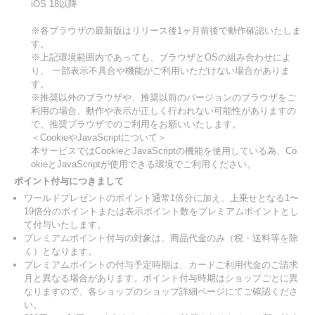
iOS 18以降
※各ブラウザの最新版はリリース後1ヶ月前後で動作確認いたしま
す。
※上記環境範囲内であっても、ブラウザとOSの組み合わせによ
り、 一部表示不具合や機能がご利用いただけない場合がありま
す。
※推奨以外のブラウザや、推奨以前のバージョンのブラウザをご
利用の場合、動作や表示が正しく行われない可能性がありますの
で、推奨ブラウザでのご利用をお願いいたします。
＜CookieやJavaScriptについて＞
本サービスではCookieとJavaScriptの機能を使用している為、Co
okieとJavaScriptが使用できる環境でご利用ください。
ポイント付与につきまして
ワールドプレゼントのポイント通常1倍分に加え、上乗せとなる1〜
19倍分のポイントまたは表示ポイント数をプレミアムポイントとし
て付与いたします。
プレミアムポイント付与の対象は、商品代金のみ（税・送料等を除
く）となります。
プレミアムポイントの付与予定時期は、カードご利用代金のご請求
月と異なる場合があります。ポイント付与時期はショップごとに異
なりますので、各ショップのショップ詳細ページにてご確認くださ
い。