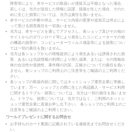
障害等により、本サービスの取扱いが遅延又は不能となった場合、
若しくは、当方が送信した情報に誤謬、脱落が生じた場合、そのた
めに生じた損害については、当方は責任を負いません。
本サービスの中断や停止、サービス内容の変更や追加又は停止によ
って受ける損害責任を一切負いません。
当方は、本サービスを通じてアクセスし、各ショップ及びその他の
サイトからのダウンロード等により発生したコンピューターその他
の機器の損害や、コンピューターウィルス感染等による損害につい
ては一切の責任を負いません。
当方は各ショップからの情報提供により発生あるいは誘発された損
害、あるいは当該情報の利用により得た成果、または、その情報自
体の合法性や道徳性、著作権の許諾、正確さについての責任を負い
ません。各ショップのご利用上のご注意等をご確認の上ご利用くだ
さい。
各ショップの取扱内容に関してはネットショップ運営企業に準拠し
ています。万一、ショップとの間に生じた商品購入・サービス利用
に関するトラブル・損害に ついては、当方は一切の責任を負いませ
ん。トラブル、損害については、当方ではなく、ご利用のネットシ
ョップ運営企業に直接お申し出下さい。 各ショップのご利用上のご
注意等をご確認の上ご利用ください。
ワールドプレゼントに関するお問合せ
お手持ちのカード裏面に記載されている連絡先までお問合せくださ
い。