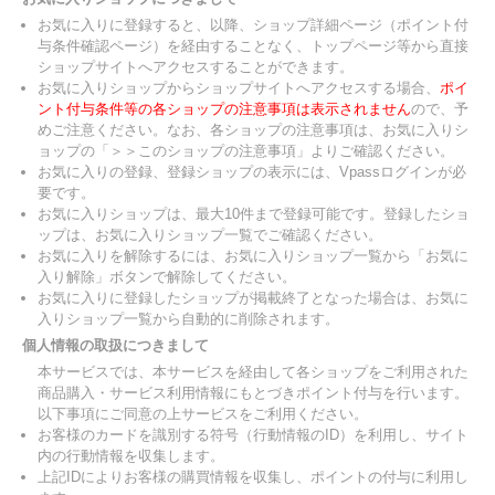
お気に入りに登録すると、以降、ショップ詳細ページ（ポイント付
与条件確認ページ）を経由することなく、トップページ等から直接
ショップサイトへアクセスすることができます。
お気に入りショップからショップサイトへアクセスする場合、
ポイ
ント付与条件等の各ショップの注意事項は表示されません
ので、予
めご注意ください。なお、各ショップの注意事項は、お気に入りシ
ョップの「＞＞このショップの注意事項」よりご確認ください。
お気に入りの登録、登録ショップの表示には、Vpassログインが必
要です。
お気に入りショップは、最大10件まで登録可能です。登録したショ
ップは、お気に入りショップ一覧でご確認ください。
お気に入りを解除するには、お気に入りショップ一覧から「お気に
入り解除」ボタンで解除してください。
お気に入りに登録したショップが掲載終了となった場合は、お気に
入りショップ一覧から自動的に削除されます。
個人情報の取扱につきまして
本サービスでは、本サービスを経由して各ショップをご利用された
商品購入・サービス利用情報にもとづきポイント付与を行います。
以下事項にご同意の上サービスをご利用ください。
お客様のカードを識別する符号（行動情報のID）を利用し、サイト
内の行動情報を収集します。
上記IDによりお客様の購買情報を収集し、ポイントの付与に利用し