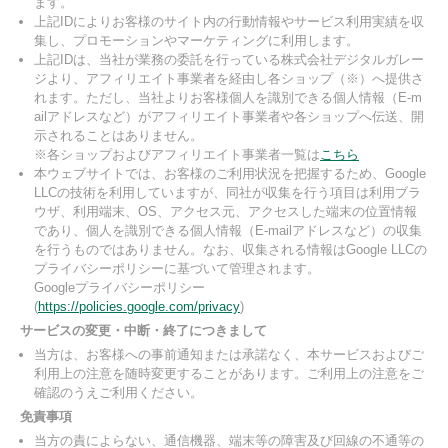
ます。
上記IDによりお客様のサイト内の行動情報やサービス利用実績を収
集し、プロモーションやマーケティングに利用します。
上記IDは、当社が業務の委託を行っている株式会社デジタルガレー
ジより、アフィリエイト事業者を経由し各ショップ（※）へ提供さ
れます。ただし、当社よりお客様個人を識別できる個人情報（E-m
ailアドレスなど）がアフィリエイト事業者や各ショップへ伝送、開
示されることはありません。
※各ショップおよびアフィリエイト事業者一覧は
こちら
本ウェブサイトでは、お客様のご利用状況を把握するため、Google
LLCの技術を利用していますが、同社が収集を行う項目は利用ブラ
ウザ、利用端末、OS、アクセス元、アクセスした端末の位置情報
であり、個人を識別できる個人情報（E-mailアドレスなど）の収集
を行うものではありません。なお、収集される情報はGoogle LLCの
プライバシーポリシーに基づいて管理されます。
Googleプライバシーポリシー
(
https://policies.google.com/privacy
)
サービスの変更・中断・終了につきまして
当方は、お客様への事前通知または承諾なく、本サービスおよびご
利用上の注意を随時変更することがあります。ご利用上の注意をご
確認のうえご利用ください。
免責事項
当方の責によらない、通信機器、端末等の障害及び回線の不通等の