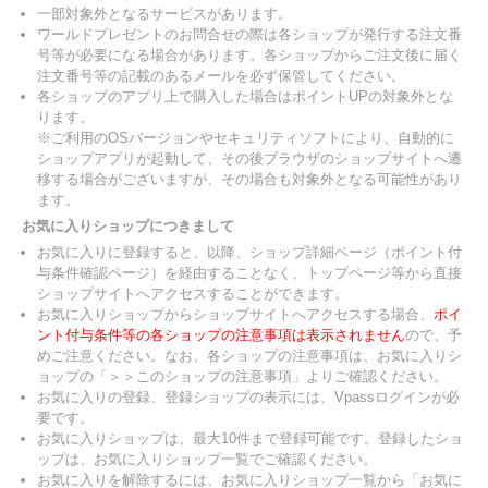
一部対象外となるサービスがあります。
ワールドプレゼントのお問合せの際は各ショップが発行する注文番
号等が必要になる場合があります。各ショップからご注文後に届く
注文番号等の記載のあるメールを必ず保管してください。
各ショップのアプリ上で購入した場合はポイントUPの対象外とな
ります。
※ご利用のOSバージョンやセキュリティソフトにより、自動的に
ショップアプリが起動して、その後ブラウザのショップサイトへ遷
移する場合がございますが、その場合も対象外となる可能性があり
ます。
お気に入りショップにつきまして
お気に入りに登録すると、以降、ショップ詳細ページ（ポイント付
与条件確認ページ）を経由することなく、トップページ等から直接
ショップサイトへアクセスすることができます。
お気に入りショップからショップサイトへアクセスする場合、
ポイ
ント付与条件等の各ショップの注意事項は表示されません
ので、予
めご注意ください。なお、各ショップの注意事項は、お気に入りシ
ョップの「＞＞このショップの注意事項」よりご確認ください。
お気に入りの登録、登録ショップの表示には、Vpassログインが必
要です。
お気に入りショップは、最大10件まで登録可能です。登録したショ
ップは、お気に入りショップ一覧でご確認ください。
お気に入りを解除するには、お気に入りショップ一覧から「お気に