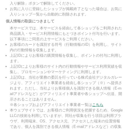
入り解除」ボタンで解除してください。
お気に入りに登録したショップが掲載終了となった場合は、お気に
入りショップ一覧から自動的に削除されます。
個人情報の取扱につきまして
本サービスでは、本サービスを経由して各ショップをご利用された
商品購入・サービス利用情報にもとづきポイント付与を行います。
以下事項にご同意の上サービスをご利用ください。
お客様のカードを識別する符号（行動情報のID）を利用し、サイト
内の行動情報を収集します。
上記IDによりお客様の購買情報を収集し、ポイントの付与に利用し
ます。
上記IDによりお客様のサイト内の行動情報やサービス利用実績を収
集し、プロモーションやマーケティングに利用します。
上記IDは、当社が業務の委託を行っている株式会社デジタルガレー
ジより、アフィリエイト事業者を経由し各ショップ（※）へ提供さ
れます。ただし、当社よりお客様個人を識別できる個人情報（E-m
ailアドレスなど）がアフィリエイト事業者や各ショップへ伝送、開
示されることはありません。
※各ショップおよびアフィリエイト事業者一覧は
こちら
本ウェブサイトでは、お客様のご利用状況を把握するため、Google
LLCの技術を利用していますが、同社が収集を行う項目は利用ブラ
ウザ、利用端末、OS、アクセス元、アクセスした端末の位置情報
であり、個人を識別できる個人情報（E-mailアドレスなど）の収集