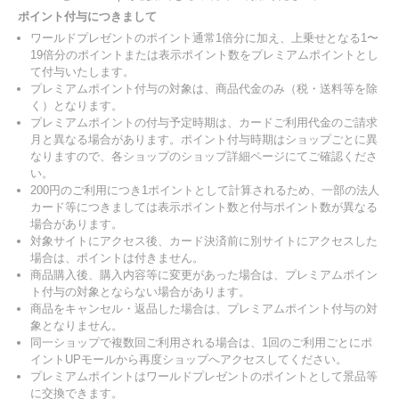
ポイント付与につきまして
ワールドプレゼントのポイント通常1倍分に加え、上乗せとなる1〜
19倍分のポイントまたは表示ポイント数をプレミアムポイントとし
て付与いたします。
プレミアムポイント付与の対象は、商品代金のみ（税・送料等を除
く）となります。
プレミアムポイントの付与予定時期は、カードご利用代金のご請求
月と異なる場合があります。ポイント付与時期はショップごとに異
なりますので、各ショップのショップ詳細ページにてご確認くださ
い。
200円のご利用につき1ポイントとして計算されるため、一部の法人
カード等につきましては表示ポイント数と付与ポイント数が異なる
場合があります。
対象サイトにアクセス後、カード決済前に別サイトにアクセスした
場合は、ポイントは付きません。
商品購入後、購入内容等に変更があった場合は、プレミアムポイン
ト付与の対象とならない場合があります。
商品をキャンセル・返品した場合は、プレミアムポイント付与の対
象となりません。
同一ショップで複数回ご利用される場合は、1回のご利用ごとにポ
イントUPモールから再度ショップへアクセスしてください。
プレミアムポイントはワールドプレゼントのポイントとして景品等
に交換できます。