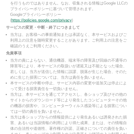
を行うものではありません。なお、収集される情報はGoogle LLCの
プライバシーポリシーに基づいて管理されます。
Googleプライバシーポリシー
(
https://policies.google.com/privacy
)
サービスの変更・中断・終了につきまして
当方は、お客様への事前通知または承諾なく、本サービスおよびご
利用上の注意を随時変更することがあります。ご利用上の注意をご
確認のうえご利用ください。
免責事項
当方の責によらない、通信機器、端末等の障害及び回線の不通等の
障害等により、本サービスの取扱いが遅延又は不能となった場合、
若しくは、当方が送信した情報に誤謬、脱落が生じた場合、そのた
めに生じた損害については、当方は責任を負いません。
本サービスの中断や停止、サービス内容の変更や追加又は停止によ
って受ける損害責任を一切負いません。
当方は、本サービスを通じてアクセスし、各ショップ及びその他の
サイトからのダウンロード等により発生したコンピューターその他
の機器の損害や、コンピューターウィルス感染等による損害につい
ては一切の責任を負いません。
当方は各ショップからの情報提供により発生あるいは誘発された損
害、あるいは当該情報の利用により得た成果、または、その情報自
体の合法性や道徳性、著作権の許諾、正確さについての責任を負い