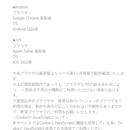
■Android
ブラウザ：
Google Chrome 最新版
OS：
Android 15以降
■iOS
ブラウザ：
Apple Safari 最新版
OS：
iOS 18以降
※各ブラウザの最新版はリリース後1ヶ月前後で動作確認いたしま
す。
※上記環境範囲内であっても、ブラウザとOSの組み合わせによ
り、 一部表示不具合や機能がご利用いただけない場合がありま
す。
※推奨以外のブラウザや、推奨以前のバージョンのブラウザをご
利用の場合、動作や表示が正しく行われない可能性がありますの
で、推奨ブラウザでのご利用をお願いいたします。
＜CookieやJavaScriptについて＞
本サービスではCookieとJavaScriptの機能を使用している為、Co
okieとJavaScriptが使用できる環境でご利用ください。