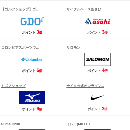
【ゴルフショップ】ゴ...
サイクルベースあさひ
3
3
ポイント
倍
ポイント
倍
コロンビアスポーツウ...
サロモン
6
4
ポイント
倍
ポイント
倍
ミズノショップ
ナイキ公式オンライン...
6
3
ポイント
倍
ポイント
倍
Puma Onlin...
ミレー(MILLET...