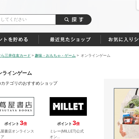
なら三井住友カード
>
趣味・おもちゃ・ゲーム
>
オンラインゲーム
ンラインゲーム
のカテゴリのおすすめショップ
3
3
ポイント
倍
ポイント
倍
蔦屋書店オンラインス
ミレー(MILLET)公式
トア
オン...