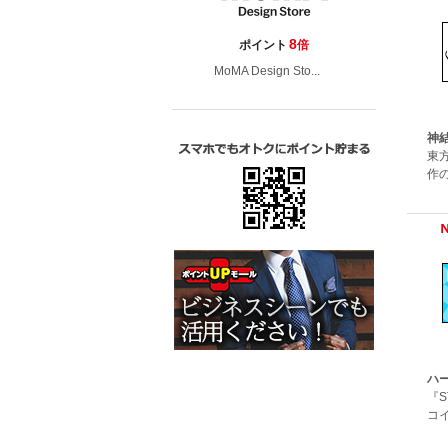
8
ポイント
倍
MoMA Design Sto...
神
東
作の
ハ
『
コ