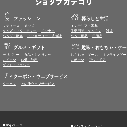
ファッション
暮らしと生活
レディース
メンズ
インテリア・家具
キッズ・マタニティー
インナー
生活用品・キッチン
雑貨
バッグ・財布
アクセサリー・腕時計
ペット用品
日用品
グルメ・ギフト
趣味・おもちゃ・ゲー
デリバリー
食品・おとりよせ
おもちゃ・ゲーム
オンラインゲー
スイーツ
お酒・飲料
スポーツ
アウトドア
ギフト・フラワー
クーポン・ウェブサービス
クーポン
その他ウェブサービス
■
マイページ
■
インフォメーション