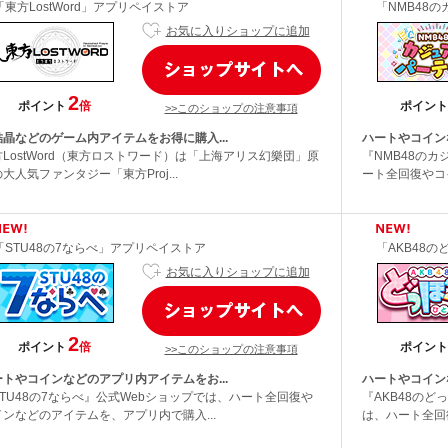
「東方LostWord」アプリペイストア
「NMB48の
お気に入りショップに追加
2
ポイント
倍
ポイント
>>このショップの注意事項
結晶などのゲーム内アイテムをお得に購入...
ハートやコイン
方LostWord（東方ロストワード）は「上海アリス幻樂団」原
『NMB48の
大人気ファンタジー「東方Proj...
ート全回復やコイ
「STU48の7ならべ」アプリペイストア
「AKB48の
お気に入りショップに追加
2
ポイント
倍
ポイント
>>このショップの注意事項
ートやコインなどのアプリ内アイテムをお...
ハートやコイン
STU48の7ならべ』公式Webショップでは、ハート全回復や
『AKB48の
インなどのアイテムを、アプリ内で購入...
は、ハート全回