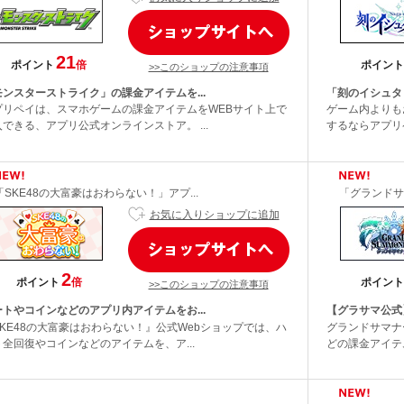
21
ポイント
倍
ポイント
>>このショップの注意事項
モンスターストライク」の課金アイテムを...
「刻のイシュタ
プリペイは、スマホゲームの課金アイテムをWEBサイト上で
ゲーム内よりも
できる、アプリ公式オンラインストア。 ...
するならアプリ
「SKE48の大富豪はおわらない！」アプ...
「グランドサ
お気に入りショップに追加
2
ポイント
倍
ポイント
>>このショップの注意事項
ートやコインなどのアプリ内アイテムをお...
【グラサマ公式
SKE48の大富豪はおわらない！』公式Webショップでは、ハ
グランドサマナ
ト全回復やコインなどのアイテムを、ア...
どの課金アイテ