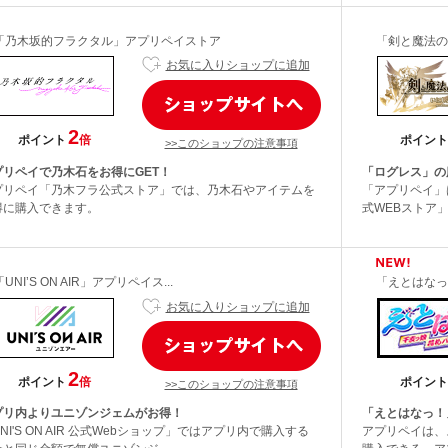
「乃木坂的フラクタル」アプリペイストア
「剣と魔法の
お気に入りショップに追加
2
ポイント
倍
ポイント
>>このショップの注意事項
プリペイで乃木石をお得にGET！
「ログレス」の
プリペイ「乃木フラ公式ストア」では、乃木石やアイテムを
「アプリペイ」
得に購入できます。
式WEBストア
「UNI’S ON AIR」アプリペイス...
「えとはなっ
お気に入りショップに追加
2
ポイント
倍
ポイント
>>このショップの注意事項
プリ内よりユニゾンジェムがお得！
「えとはなっ！
NI'S ON AIR 公式Webショップ」ではアプリ内で購入する
アプリペイは、