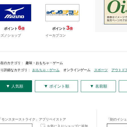
6
3
ポイント
倍
ポイント
倍
ミズノショップ
イーカプコン
現在のカテゴリ
：
趣味・おもちゃ・ゲーム
より詳細なカテゴリ
：
おもちゃ・ゲーム
オンラインゲーム
スポーツ
アウトド
▼
▼
▼
人気順
ポイント順
名前順
「モンスターストライク」アプリペイストア
「刻のイシュ
お気に入りショップに追加