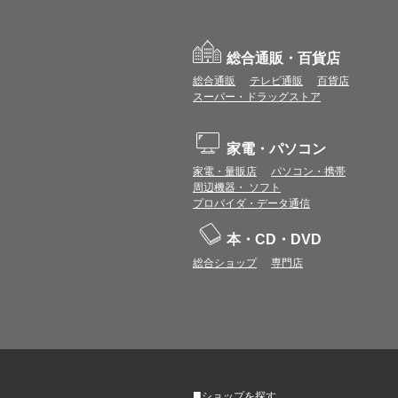
総合通販・百貨店
総合通販
テレビ通販
百貨店
スーパー・ドラッグストア
家電・パソコン
家電・量販店
パソコン・携帯
周辺機器・ ソフト
プロバイダ・データ通信
本・CD・DVD
総合ショップ
専門店
■
ショップを探す