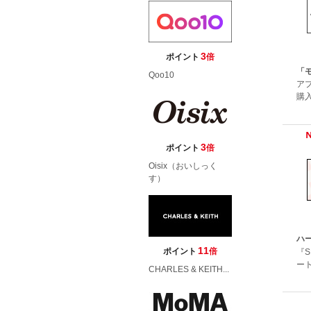
3
ポイント
倍
「
Qoo10
ア
購入
3
ポイント
倍
Oisix（おいしっく
す）
ハ
11
ポイント
倍
『
ー
CHARLES & KEITH...