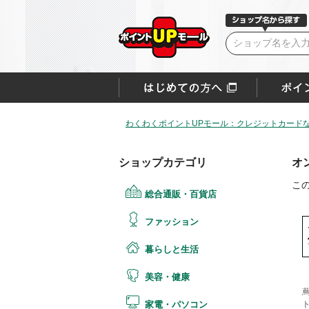
わくわくポイントUPモール：クレジットカード
ショップカテゴリ
オ
こ
総合通販・百貨店
ファッション
暮らしと生活
美容・健康
家電・パソコン