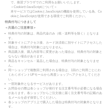
で、推奨ブラウザでのご利用をお願いいたします。
＜CookieやJavaScriptについて＞
本サービスではCookieとJavaScriptの機能を使用している為、Co
okieとJavaScriptが使用できる環境でご利用ください。
特典付与につきまして
＜共通のご注意事項＞
特典付与の対象は、商品代金のみ（税・送料等を除く）となりま
す。
対象サイトにアクセス後、カード決済前に別サイトにアクセスした
場合は、特典付与対象にはなりません。
商品購入後、購入内容等に変更があった場合は、特典付与の対象と
ならない場合があります。
商品をキャンセル・返品した場合は、特典付与の対象となりませ
ん。
同一ショップで複数回ご利用される場合は、1回のご利用ごとにわ
くわくポイントUPモールから再度ショップへアクセスしてくださ
い。
一部対象外となるサービスがあります。
お問合せの際は各ショップが発行する注文番号等が必要になる場合
があります。各ショップからご注文後に届く注文番号等の記載のあ
るメールを必ず保管してください。
各ショップのアプリ上で購入した場合は特典付与の対象外となりま
す。