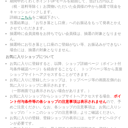
期間中わくわくポイントUPモールを経由して、合計1万円以上
（税・送料等除く）お買物いただいた会員様の中から抽選で現金を
キャッシュバックします。
詳細は
こちら
をご確認下さい。
当選結果は、「お引き落とし口座」へのお振込をもって発表とかえ
させていただきます。
抽選時に会員資格をお持ちでない会員様は、抽選の対象となりませ
ん。
抽選時にお引き落とし口座のご登録がない等、お振込みができない
場合には、抽選の対象となりません。
お気に入りショップについて
お気に入りに登録すると、以降、ショップ詳細ページ（ポイント付
与条件確認ページ）を経由することなく、 トップページ等から直接
ショップサイトへアクセスすることができます。
お気に入りに登録したショップは、トップページ等の画面左側のお
気に入りショップに表示されます。
（一部画面では表示されない場合があります。）
お気に入りショップからショップサイトへアクセスする場合、
ポイ
ント付与条件等の各ショップの注意事項は表示されません
ので、予
めご注意ください。なお、各ショップの注意事項は、お気に入りシ
ョップの「＞＞このショップの注意事項」よりご確認ください。
お気に入りの登録、登録ショップの表示には、セディナビへログイ
ンが必要です。