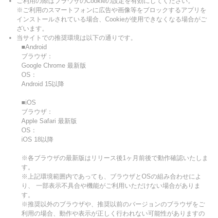
ご利用の際はブラウザのCookieの設定を有効にしてください。
※ご利用のスマートフォンに広告や画像等をブロックするアプリを
インストールされている場合、Cookieが使用できなくなる場合がご
ざいます。
当サイトでの推奨環境は以下の通りです。
■Android
ブラウザ：
Google Chrome 最新版
OS：
Android 15以降
■iOS
ブラウザ：
Apple Safari 最新版
OS：
iOS 18以降
※各ブラウザの最新版はリリース後1ヶ月前後で動作確認いたしま
す。
※上記環境範囲内であっても、ブラウザとOSの組み合わせによ
り、 一部表示不具合や機能がご利用いただけない場合がありま
す。
※推奨以外のブラウザや、推奨以前のバージョンのブラウザをご
利用の場合、動作や表示が正しく行われない可能性がありますの