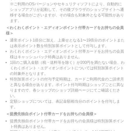
※ご利用のOSバージョンやセキュリティソフトにより、自動的に
ショップアプリが起動して、その後ブラウザのショップサイトへ遷
移する場合がございますが、その場合も対象外となる可能性があり
ます。
＜わくわくポイント・エディオンポイント付帯カードをお持ちの会員
様＞
通常ポイント1倍分に加え、上乗せとなる1〜19倍分のポイントまた
は表示ポイント数を特別加算ポイントとして付与します。
わくわくポイント・エディオンポイント付帯カードをお持ちの会員
様はキャッシュバック特典はありません。
1回のご購入金額（税・送料等を除く）が200円を満たない場合、わ
くわくポイント・エディオンポイントについては特別加算ポイント
の対象外となります。
特別加算ポイントの付与予定時期は、カードご利用代金のご請求月
と異なる場合があります。ポイント付与時期はショップごとに異な
りますので、各ショップのショップ詳細ページにてご確認くださ
い。
定額ショップについては、表記金額相当分のポイントを付与しま
す。
＜提携先独自ポイント付帯カードをお持ちの会員様＞
提携先独自ポイント付帯カードをお持ちの会員様は特別加算ポイン
ト特典はありません。