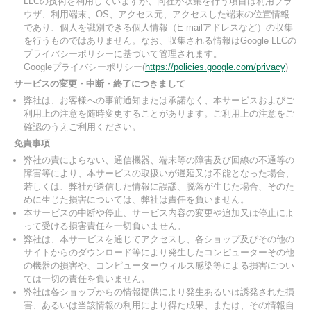
LLCの技術を利用していますが、同社が収集を行う項目は利用ブラ
ウザ、利用端末、OS、アクセス元、アクセスした端末の位置情報
であり、個人を識別できる個人情報（E-mailアドレスなど）の収集
を行うものではありません。なお、収集される情報はGoogle LLCの
プライバシーポリシーに基づいて管理されます。
Googleプライバシーポリシー(
https://policies.google.com/privacy
)
サービスの変更・中断・終了につきまして
弊社は、お客様への事前通知または承諾なく、本サービスおよびご
利用上の注意を随時変更することがあります。ご利用上の注意をご
確認のうえご利用ください。
免責事項
弊社の責によらない、通信機器、端末等の障害及び回線の不通等の
障害等により、本サービスの取扱いが遅延又は不能となった場合、
若しくは、弊社が送信した情報に誤謬、脱落が生じた場合、そのた
めに生じた損害については、弊社は責任を負いません。
本サービスの中断や停止、サービス内容の変更や追加又は停止によ
って受ける損害責任を一切負いません。
弊社は、本サービスを通じてアクセスし、各ショップ及びその他の
サイトからのダウンロード等により発生したコンピューターその他
の機器の損害や、コンピューターウィルス感染等による損害につい
ては一切の責任を負いません。
弊社は各ショップからの情報提供により発生あるいは誘発された損
害、あるいは当該情報の利用により得た成果、または、その情報自