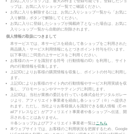
お気に入りショップは、最大20件まで登録可能です。登録したショ
ップは、お気に入りショップ一覧でご確認ください。
お気に入りを解除するには、お気に入りショップ一覧から「お気に
入り解除」ボタンで解除してください。
お気に入りに登録したショップが掲載終了となった場合は、お気に
入りショップ一覧から自動的に削除されます。
個人情報の取扱につきまして
本サービスでは、本サービスを経由して各ショップをご利用された
商品購入・サービス利用情報にもとづきポイント付与を行います。
以下事項にご同意の上サービスをご利用ください。
お客様のカードを識別する符号（行動情報のID）を利用し、サイト
内の行動情報を収集します。
上記IDによりお客様の購買情報を収集し、ポイントの付与に利用し
ます。
上記IDによりお客様のサイト内の行動情報やサービス利用実績を収
集し、プロモーションやマーケティングに利用します。
上記IDは、当社が業務の委託を行っている株式会社デジタルガレー
ジより、アフィリエイト事業者を経由し各ショップ（※）へ提供さ
れます。ただし、当社よりお客様個人を識別できる個人情報（E-m
ailアドレスなど）がアフィリエイト事業者や各ショップへ伝送、開
示されることはありません。
※各ショップおよびアフィリエイト事業者一覧は
こちら
本ウェブサイトでは、お客様のご利用状況を把握するため、Google