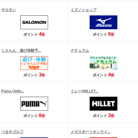
サロモン
ミズノショップ
4
6
ポイント
倍
ポイント
倍
じゃらん 遊び体験予...
ナチュラム
3
4
ポイント
倍
ポイント
倍
Puma Onlin...
ミレー(MILLET...
6
3
ポイント
倍
ポイント
倍
つるやゴルフ
メガスポーツオンライ...