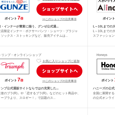
7
ポイント
倍
ポイント
>>このショップの注意事項
着・インナーが豊富に揃う、グンゼ公式通...
L～10Lまでの
営店限定インナー・ボクサーパンツ・ショーツ・ブラジャ
L～10Lまで
・ソックス・ストッキングなど、販売アイテムは...
スファッションサ
トリンプ・オンラインショップ
Honeys
お気に入りショップに追加
7
ポイント
倍
ポイント
>>このショップの注意事項
リンプ公式通販サイトならではの充実した...
ハニーズの公式
天使のブラ(R)」や「恋するブラ(R)」などのヒット商品や、
全国に展開する
ノーブラより、スロギー！」で話題のス...
の公式オンライン