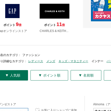
9
11
ポイント
倍
ポイント
倍
Gapオンラインストア
CHARLES & KEITH...
現在のカテゴリ
：
ファッション
より詳細なカテゴリ
：
レディース
メンズ
キッズ・マタニティー
インナー
バ
▼
▼
▼
人気順
ポイント順
名前順
グンゼストア
Alinoma（
お気に入りショップに追加