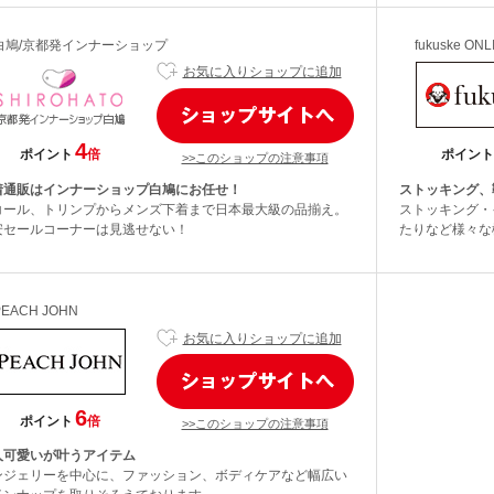
白鳩/京都発インナーショップ
fukuske ON
お気に入りショップに追加
4
ポイント
倍
ポイント
>>このショップの注意事項
着通販はインナーショップ白鳩にお任せ！
ストッキング、
コール、トリンプからメンズ下着まで日本最大級の品揃え。
ストッキング・
安セールコーナーは見逃せない！
たりなど様々な
PEACH JOHN
お気に入りショップに追加
6
ポイント
倍
>>このショップの注意事項
人可愛いが叶うアイテム
ンジェリーを中心に、ファッション、ボディケアなど幅広い