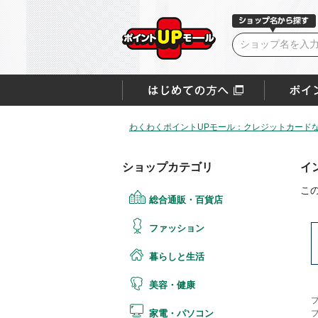
わくわくポイントUPモール：クレジットカード
ショップカテゴリ
イ
こ
総合通販・百貨店
ファッション
暮らしと生活
美容・健康
家電・パソコン