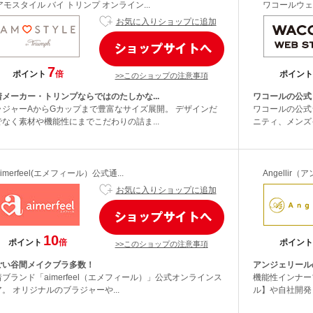
アモスタイル バイ トリンプ オンライン...
ワコールウェ
お気に入りショップに追加
7
ポイント
倍
ポイント
>>このショップの注意事項
着メーカー・トリンプならではのたしかな...
ワコールの公式！
ラジャーAからGカップまで豊富なサイズ展開。 デザインだ
ワコールの公式
でなく素材や機能性にまでこだわりの詰ま...
ニティ、メンズ
aimerfeel(エメフィール）公式通...
Angellir
お気に入りショップに追加
10
ポイント
倍
ポイント
>>このショップの注意事項
ごい谷間メイクブラ多数！
アンジェリール
ブランド「aimerfeel（エメフィール）」公式オンラインス
機能性インナー
。 オリジナルのブラジャーや...
ル】や自社開発