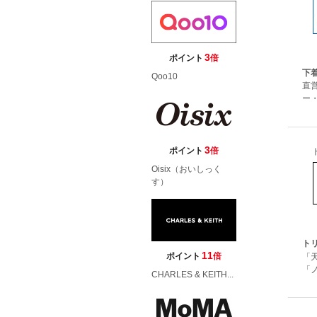
3
ポイント
倍
下
Qoo10
直
ー
3
ポイント
倍
Oisix（おいしっく
す）
ト
11
ポイント
倍
「
「
CHARLES & KEITH...