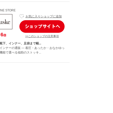
LINE STORE
お気に入りショップに追加
6
倍
>>このショップの注意事項
靴下、インナー、足袋まで幅...
インナーの通販 — 着圧・あったか・おなかゆっ
機能で選べる福助のストッキ...