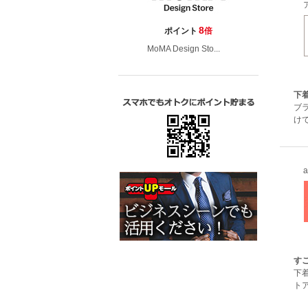
8
ポイント
倍
MoMA Design Sto...
下
ブ
け
す
下着
トア