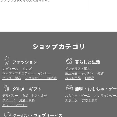
インナップを取りそろえております。
ファッション
暮らしと生活
レディース
メンズ
インテリア・家具
キッズ・マタニティー
インナー
生活用品・キッチン
雑貨
バッグ・財布
アクセサリー・腕時計
ペット用品
日用品
グルメ・ギフト
趣味・おもちゃ・ゲー
デリバリー
食品・おとりよせ
おもちゃ・ゲーム
オンラインゲー
スイーツ
お酒・飲料
スポーツ
アウトドア
ギフト・フラワー
クーポン・ウェブサービス