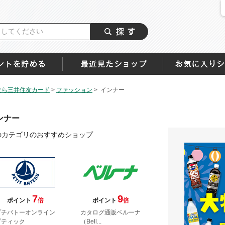
なら三井住友カード
>
ファッション
>
インナー
ンナー
のカテゴリのおすすめショップ
7
9
ポイント
倍
ポイント
倍
プチバトーオンライン
カタログ通販ベルーナ
ブティック
（Bell...