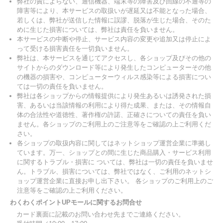
弊社の責によらない、通信機器、端末等の障害及び回線の不通等の
障害等により、本サービスの取扱いが遅延又は不能となった場合、
若しくは、弊社が送信した情報に誤謬、脱落が生じた場合、そのた
めに生じた損害については、弊社は責任を負いません。
本サービスの中断や停止、サービス内容の変更や追加又は停止によ
って受ける損害責任を一切負いません。
弊社は、本サービスを通じてアクセスし、各ショップ及びその他の
サイトからのダウンロード等により発生したコンピューターその他
の機器の損害や、コンピューターウィルス感染等による損害につい
ては一切の責任を負いません。
弊社は各ショップからの情報提供により発生あるいは誘発された損
害、あるいは当該情報の利用により得た成果、または、その情報自
体の合法性や道徳性、著作権の許諾、正確さについての責任を負い
ません。各ショップのご利用上のご注意等をご確認の上ご利用くだ
さい。
各ショップの取扱内容に関してはネットショップ運営企業に準拠し
ています。万一、ショップとの間に生じた商品購入・サービス利用
に関するトラブル・損害に ついては、弊社は一切の責任を負いませ
ん。トラブル、損害については、弊社ではなく、ご利用のネットシ
ョップ運営企業に直接お申し出下さい。 各ショップのご利用上のご
注意等をご確認の上ご利用ください。
わくわくポイントUPモールに関するお問合せ
カード裏面に記載のお問い合わせ先までご連絡ください。