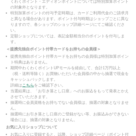
くわくポイント・エディオンポイントについては特別加算ポイント
の対象外となります。
特別加算ポイントの付与予定時期は、カードご利用代金のご請求月
と異なる場合があります。ポイント付与時期はショップごとに異な
りますので、各ショップのショップ詳細ページにてご確認くださ
い。
定額ショップについては、表記金額相当分のポイントを付与しま
す。
＜提携先独自ポイント付帯カードをお持ちの会員様＞
提携先独自ポイント付帯カードをお持ちの会員様は特別加算ポイン
ト特典はありません。
期間中わくわくポイントUPモールを経由して、合計1万円以上
（税・送料等除く）お買物いただいた会員様の中から抽選で現金を
キャッシュバックします。
詳細は
こちら
をご確認下さい。
当選結果は、「お引き落とし口座」へのお振込をもって発表とかえ
させていただきます。
抽選時に会員資格をお持ちでない会員様は、抽選の対象となりませ
ん。
抽選時にお引き落とし口座のご登録がない等、お振込みができない
場合には、抽選の対象となりません。
お気に入りショップについて
お気に入りに登録すると、以降、ショップ詳細ページ（ポイント付