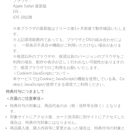
ブラウザ：
Apple Safari 最新版
OS：
iOS 18以降
※各ブラウザの最新版はリリース後1ヶ月前後で動作確認いたしま
す。
※上記環境範囲内であっても、ブラウザとOSの組み合わせによ
り、 一部表示不具合や機能がご利用いただけない場合がありま
す。
※推奨以外のブラウザや、推奨以前のバージョンのブラウザをご
利用の場合、動作や表示が正しく行われない可能性がありますの
で、推奨ブラウザでのご利用をお願いいたします。
＜CookieやJavaScriptについて＞
本サービスではCookieとJavaScriptの機能を使用している為、Co
okieとJavaScriptが使用できる環境でご利用ください。
特典付与につきまして
＜共通のご注意事項＞
特典付与の対象は、商品代金のみ（税・送料等を除く）となりま
す。
対象サイトにアクセス後、カード決済前に別サイトにアクセスした
場合は、特典付与対象にはなりません。
商品購入後、購入内容等に変更があった場合は、特典付与の対象と