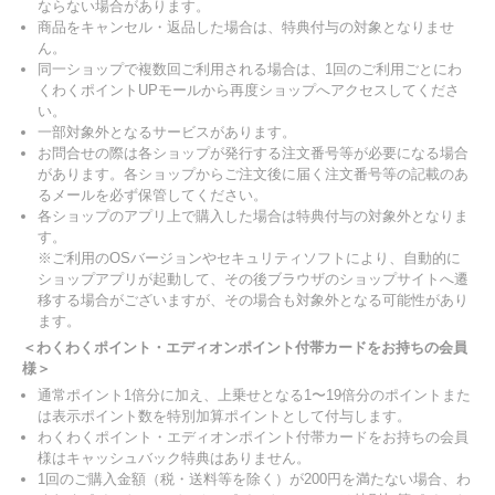
ならない場合があります。
商品をキャンセル・返品した場合は、特典付与の対象となりませ
ん。
同一ショップで複数回ご利用される場合は、1回のご利用ごとにわ
くわくポイントUPモールから再度ショップへアクセスしてくださ
い。
一部対象外となるサービスがあります。
お問合せの際は各ショップが発行する注文番号等が必要になる場合
があります。各ショップからご注文後に届く注文番号等の記載のあ
るメールを必ず保管してください。
各ショップのアプリ上で購入した場合は特典付与の対象外となりま
す。
※ご利用のOSバージョンやセキュリティソフトにより、自動的に
ショップアプリが起動して、その後ブラウザのショップサイトへ遷
移する場合がございますが、その場合も対象外となる可能性があり
ます。
＜わくわくポイント・エディオンポイント付帯カードをお持ちの会員
様＞
通常ポイント1倍分に加え、上乗せとなる1〜19倍分のポイントまた
は表示ポイント数を特別加算ポイントとして付与します。
わくわくポイント・エディオンポイント付帯カードをお持ちの会員
様はキャッシュバック特典はありません。
1回のご購入金額（税・送料等を除く）が200円を満たない場合、わ