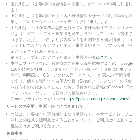
上記IDによりお客様の購買情報を収集し、ポイントの付与に利用し
ます。
上記IDによりお客様のサイト内の行動情報やサービス利用実績を収
集し、プロモーションやマーケティングに利用します。
上記IDは、当社が業務の委託を行っている株式会社デジタルガレー
ジより、アフィリエイト事業者を経由し各ショップ（※）へ提供さ
れます。ただし、当社よりお客様個人を識別できる個人情報（E-m
ailアドレスなど）がアフィリエイト事業者や各ショップへ伝送、開
示されることはありません。
※各ショップおよびアフィリエイト事業者一覧は
こちら
本ウェブサイトでは、お客様のご利用状況を把握するため、Google
LLCの技術を利用していますが、同社が収集を行う項目は利用ブラ
ウザ、利用端末、OS、アクセス元、アクセスした端末の位置情報
であり、個人を識別できる個人情報（E-mailアドレスなど）の収集
を行うものではありません。なお、収集される情報はGoogle LLCの
プライバシーポリシーに基づいて管理されます。
Googleプライバシーポリシー(
https://policies.google.com/privacy
)
サービスの変更・中断・終了につきまして
弊社は、お客様への事前通知または承諾なく、本サービスおよびご
利用上の注意を随時変更することがあります。ご利用上の注意をご
確認のうえご利用ください。
免責事項