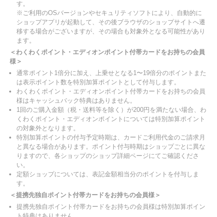
す。
※ご利用のOSバージョンやセキュリティソフトにより、自動的に
ショップアプリが起動して、その後ブラウザのショップサイトへ遷
移する場合がございますが、その場合も対象外となる可能性があり
ます。
＜わくわくポイント・エディオンポイント付帯カードをお持ちの会員
様＞
通常ポイント1倍分に加え、上乗せとなる1〜19倍分のポイントまた
は表示ポイント数を特別加算ポイントとして付与します。
わくわくポイント・エディオンポイント付帯カードをお持ちの会員
様はキャッシュバック特典はありません。
1回のご購入金額（税・送料等を除く）が200円を満たない場合、わ
くわくポイント・エディオンポイントについては特別加算ポイント
の対象外となります。
特別加算ポイントの付与予定時期は、カードご利用代金のご請求月
と異なる場合があります。ポイント付与時期はショップごとに異な
りますので、各ショップのショップ詳細ページにてご確認くださ
い。
定額ショップについては、表記金額相当分のポイントを付与しま
す。
＜提携先独自ポイント付帯カードをお持ちの会員様＞
提携先独自ポイント付帯カードをお持ちの会員様は特別加算ポイン
ト特典はありません。