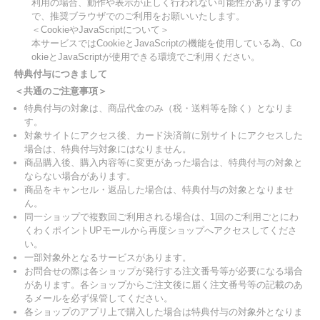
利用の場合、動作や表示が正しく行われない可能性がありますの
で、推奨ブラウザでのご利用をお願いいたします。
＜CookieやJavaScriptについて＞
本サービスではCookieとJavaScriptの機能を使用している為、Co
okieとJavaScriptが使用できる環境でご利用ください。
特典付与につきまして
＜共通のご注意事項＞
特典付与の対象は、商品代金のみ（税・送料等を除く）となりま
す。
対象サイトにアクセス後、カード決済前に別サイトにアクセスした
場合は、特典付与対象にはなりません。
商品購入後、購入内容等に変更があった場合は、特典付与の対象と
ならない場合があります。
商品をキャンセル・返品した場合は、特典付与の対象となりませ
ん。
同一ショップで複数回ご利用される場合は、1回のご利用ごとにわ
くわくポイントUPモールから再度ショップへアクセスしてくださ
い。
一部対象外となるサービスがあります。
お問合せの際は各ショップが発行する注文番号等が必要になる場合
があります。各ショップからご注文後に届く注文番号等の記載のあ
るメールを必ず保管してください。
各ショップのアプリ上で購入した場合は特典付与の対象外となりま