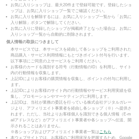
お気に入りショップは、最大20件まで登録可能です。登録したショ
ップは、お気に入りショップ一覧でご確認ください。
お気に入りを解除するには、お気に入りショップ一覧から「お気に
入り解除」ボタンで解除してください。
お気に入りに登録したショップが掲載終了となった場合は、お気に
入りショップ一覧から自動的に削除されます。
個人情報の取扱につきまして
本サービスでは、本サービスを経由して各ショップをご利用された
商品購入・サービス利用情報にもとづきポイント付与を行います。
以下事項にご同意の上サービスをご利用ください。
お客様のカードを識別する符号（行動情報のID）を利用し、サイト
内の行動情報を収集します。
上記IDによりお客様の購買情報を収集し、ポイントの付与に利用し
ます。
上記IDによりお客様のサイト内の行動情報やサービス利用実績を収
集し、プロモーションやマーケティングに利用します。
上記IDは、当社が業務の委託を行っている株式会社デジタルガレー
ジより、アフィリエイト事業者を経由し各ショップ（※）へ提供さ
れます。ただし、当社よりお客様個人を識別できる個人情報（E-m
ailアドレスなど）がアフィリエイト事業者や各ショップへ伝送、開
示されることはありません。
※各ショップおよびアフィリエイト事業者一覧は
こちら
本ウェブサイトでは、お客様のご利用状況を把握するため、Google