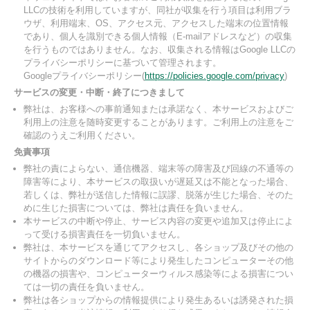
LLCの技術を利用していますが、同社が収集を行う項目は利用ブラ
ウザ、利用端末、OS、アクセス元、アクセスした端末の位置情報
であり、個人を識別できる個人情報（E-mailアドレスなど）の収集
を行うものではありません。なお、収集される情報はGoogle LLCの
プライバシーポリシーに基づいて管理されます。
Googleプライバシーポリシー(
https://policies.google.com/privacy
)
サービスの変更・中断・終了につきまして
弊社は、お客様への事前通知または承諾なく、本サービスおよびご
利用上の注意を随時変更することがあります。ご利用上の注意をご
確認のうえご利用ください。
免責事項
弊社の責によらない、通信機器、端末等の障害及び回線の不通等の
障害等により、本サービスの取扱いが遅延又は不能となった場合、
若しくは、弊社が送信した情報に誤謬、脱落が生じた場合、そのた
めに生じた損害については、弊社は責任を負いません。
本サービスの中断や停止、サービス内容の変更や追加又は停止によ
って受ける損害責任を一切負いません。
弊社は、本サービスを通じてアクセスし、各ショップ及びその他の
サイトからのダウンロード等により発生したコンピューターその他
の機器の損害や、コンピューターウィルス感染等による損害につい
ては一切の責任を負いません。
弊社は各ショップからの情報提供により発生あるいは誘発された損