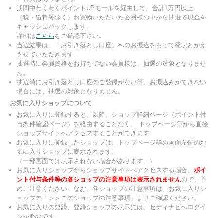
期間中わくわくポイントUPモールを経由して、合計1万円以上
（税・送料等除く）お買物いただいた会員様の中から抽選で現金を
キャッシュバックします。
詳細は
こちら
をご確認下さい。
当選結果は、「お引き落とし口座」へのお振込をもって発表とかえ
させていただきます。
抽選時に会員資格をお持ちでない会員様は、抽選の対象となりませ
ん。
抽選時にお引き落とし口座のご登録がない等、お振込みができない
場合には、抽選の対象となりません。
お気に入りショップについて
お気に入りに登録すると、以降、ショップ詳細ページ（ポイント付
与条件確認ページ）を経由することなく、 トップページ等から直接
ショップサイトへアクセスすることができます。
お気に入りに登録したショップは、トップページ等の画面左側のお
気に入りショップに表示されます。
（一部画面では表示されない場合があります。）
お気に入りショップからショップサイトへアクセスする場合、
ポイ
ント付与条件等の各ショップの注意事項は表示されません
ので、予
めご注意ください。なお、各ショップの注意事項は、お気に入りシ
ョップの「＞＞このショップの注意事項」よりご確認ください。
お気に入りの登録、登録ショップの表示には、セディナビへログイ
ンが必要です。