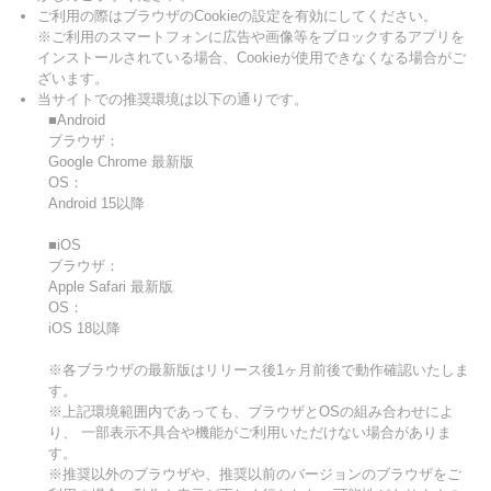
ご利用の際はブラウザのCookieの設定を有効にしてください。
※ご利用のスマートフォンに広告や画像等をブロックするアプリを
インストールされている場合、Cookieが使用できなくなる場合がご
ざいます。
当サイトでの推奨環境は以下の通りです。
■Android
ブラウザ：
Google Chrome 最新版
OS：
Android 15以降
■iOS
ブラウザ：
Apple Safari 最新版
OS：
iOS 18以降
※各ブラウザの最新版はリリース後1ヶ月前後で動作確認いたしま
す。
※上記環境範囲内であっても、ブラウザとOSの組み合わせによ
り、 一部表示不具合や機能がご利用いただけない場合がありま
す。
※推奨以外のブラウザや、推奨以前のバージョンのブラウザをご