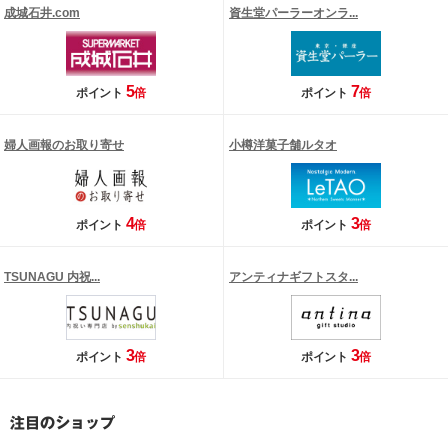
成城石井.com
資生堂パーラーオンラ...
5
7
ポイント
倍
ポイント
倍
婦人画報のお取り寄せ
小樽洋菓子舗ルタオ
4
3
ポイント
倍
ポイント
倍
TSUNAGU 内祝...
アンティナギフトスタ...
3
3
ポイント
倍
ポイント
倍