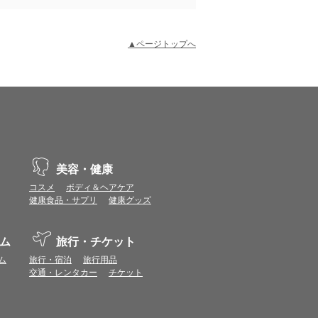
▲ページトップへ
示不具合や機能がご利用いただけない場合があり
、動作や表示が正しく行われない可能性がありま
美容・健康
コスメ
ボディ＆ヘアケア
健康食品・サプリ
健康グッズ
vaScriptが使用できる環境でご利用ください。
ム
旅行・チケット
ポイントまたは表示ポイント数をプレミアムポイ
ム
旅行・宿泊
旅行用品
交通・レンタカー
チケット
ます。
場合があります。ポイント付与時期はショップご
につきましては表示ポイント数と付与ポイント数