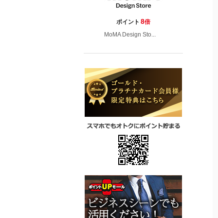
8
ポイント
倍
MoMA Design Sto...