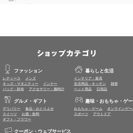
Android 15以降
■iOS
ブラウザ：
Apple Safari 最新版
OS：
iOS 18以降
※各ブラウザの最新版はリリース後1ヶ月前後で動作確認いたします。
※上記環境範囲内であっても、ブラウザとOSの組み合わせにより、 一部表
ます。
※推奨以外のブラウザや、推奨以前のバージョンのブラウザをご利用の場合
すので、推奨ブラウザでのご利用をお願いいたします。
ファッション
暮らしと生活
レディース
メンズ
インテリア・家具
＜CookieやJavaScriptについて＞
キッズ・マタニティー
インナー
生活用品・キッチン
雑貨
本サービスではCookieとJavaScriptの機能を使用している為、CookieとJa
バッグ・財布
アクセサリー・腕時計
ペット用品
日用品
ポイント付与につきまして
グルメ・ギフト
趣味・おもちゃ・ゲー
ワールドプレゼントのポイント通常1倍分に加え、上乗せとなる1〜19倍分の
デリバリー
食品・おとりよせ
おもちゃ・ゲーム
オンラインゲー
ントとして付与いたします。
スイーツ
お酒・飲料
スポーツ
アウトドア
プレミアムポイント付与の対象は、商品代金のみ（税・送料等を除く）となり
ギフト・フラワー
プレミアムポイントの付与予定時期は、カードご利用代金のご請求月と異なる
とに異なりますので、各ショップのショップ詳細ページにてご確認ください。
200円のご利用につき1ポイントとして計算されるため、一部の法人カード等
クーポン・ウェブサービス