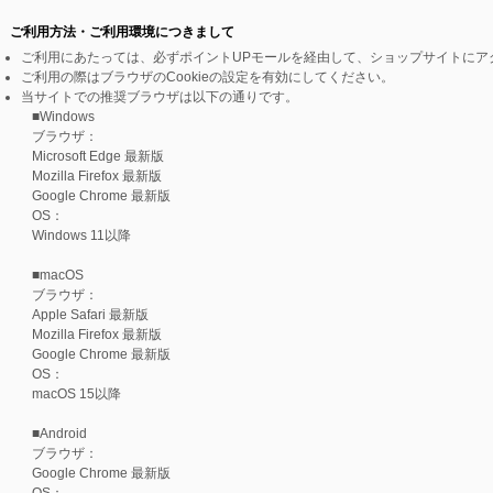
ご利用方法・ご利用環境につきまして
ご利用にあたっては、必ずポイントUPモールを経由して、ショップサイトにア
ご利用の際はブラウザのCookieの設定を有効にしてください。
当サイトでの推奨ブラウザは以下の通りです。
■Windows
ブラウザ：
Microsoft Edge 最新版
Mozilla Firefox 最新版
Google Chrome 最新版
OS：
Windows 11以降
■macOS
ブラウザ：
Apple Safari 最新版
Mozilla Firefox 最新版
Google Chrome 最新版
OS：
macOS 15以降
■Android
ブラウザ：
Google Chrome 最新版
OS：