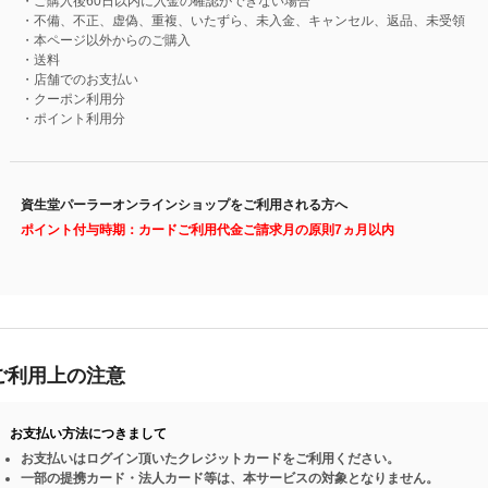
・ご購入後60日以内に入金の確認ができない場合
・不備、不正、虚偽、重複、いたずら、未入金、キャンセル、返品、未受領
・本ページ以外からのご購入
・送料
・店舗でのお支払い
・クーポン利用分
・ポイント利用分
資生堂パーラーオンラインショップをご利用される方へ
ポイント付与時期：カードご利用代金ご請求月の原則7ヵ月以内
ご利用上の注意
お支払い方法につきまして
お支払いはログイン頂いたクレジットカードをご利用ください。
一部の提携カード・法人カード等は、本サービスの対象となりません。