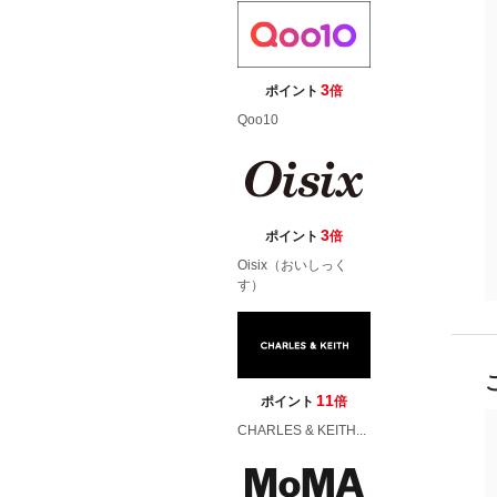
3
ポイント
倍
Qoo10
3
ポイント
倍
Oisix（おいしっく
す）
11
ポイント
倍
CHARLES & KEITH...