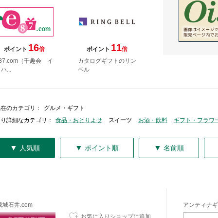
16
11
ポイント
倍
ポイント
倍
87.com（千趣会 イ
カタログギフトのリン
ハ...
ベル
現在のカテゴリ
：
グルメ・ギフト
より詳細なカテゴリ
：
食品・おとりよせ
スイーツ
お酒・飲料
ギフト・フラワ
▼
▼
▼
人気順
ポイント順
名前順
成城石井.com
アンティナギ
お気に入りショップに追加