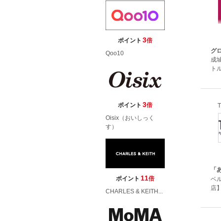
3
ポイント
倍
グ
Qoo10
成
トル
3
ポイント
倍
Oisix（おいしっく
す）
「
11
ポイント
倍
ベ
店】
CHARLES & KEITH...