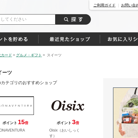
ご利用ガイド
お問い合
七カード
>
グルメ・ギフト
>
スイーツ
イーツ
のカテゴリのおすすめショップ
15
3
ポイント
倍
ポイント
倍
ONAVENTURA
Oisix（おいしっく
す）