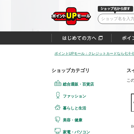
ポイントUPモール：クレジットカードなら七十
ショップカテゴリ
ス
こ
総合通販・百貨店
ファッション
暮らしと生活
美容・健康
B
家電・パソコン