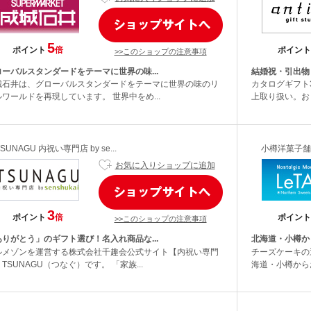
5
ポイント
倍
ポイント
>>このショップの注意事項
ローバルスタンダードをテーマに世界の味...
結婚祝・引出物
城石井は、グローバルスタンダードをテーマに世界の味のリ
カタログギフト3
ワールドを再現しています。 世界中をめ...
上取り扱い。おし
TSUNAGU 内祝い専門店 by se...
小樽洋菓子舗
お気に入りショップに追加
3
ポイント
倍
ポイント
>>このショップの注意事項
ありがとう」のギフト選び！名入れ商品な...
北海道・小樽か
ルメゾンを運営する株式会社千趣会公式サイト【内祝い専門
チーズケーキの通
TSUNAGU（つなぐ）です。 「家族...
海道・小樽からお