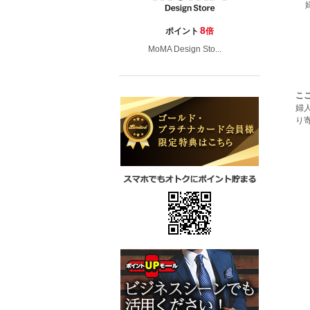
8
ポイント
倍
MoMA Design Sto...
こ
婦
り寄