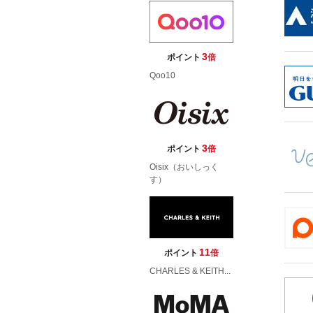
3
ポイント
倍
Qoo10
3
ポイント
倍
Oisix（おいしっく
す）
11
ポイント
倍
CHARLES & KEITH...