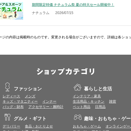
期間限定特価 ナチュラム祭 夏の特大セール開催中！
ナチュラム
2026/07/15
ージの内容は掲載時のものです。変更される場合がございますので、詳細は各ショ
ファッション
暮らしと生活
レディース
メンズ
インテリア・家具
キッズ・マタニティー
インナー
生活用品・キッチン
雑貨
バッグ・財布
アクセサリー・腕時計
ペット用品
日用品
グルメ・ギフト
趣味・おもちゃ・ゲー
デリバリー
食品・おとりよせ
おもちゃ・ゲーム
オンラインゲー