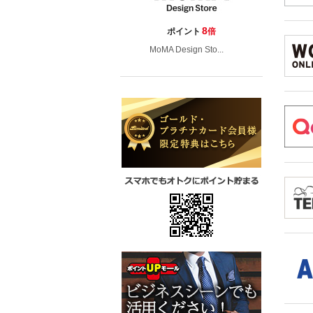
8
ポイント
倍
MoMA Design Sto...