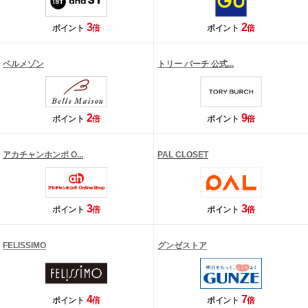
3
2
ポイント
倍
ポイント
倍
ベルメゾン
トリー バーチ 公式...
2
9
ポイント
倍
ポイント
倍
アカチャンホンポ O...
PAL CLOSET
3
3
ポイント
倍
ポイント
倍
FELISSIMO
グンゼストア
4
7
ポイント
倍
ポイント
倍