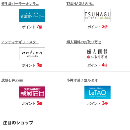
資生堂パーラーオンラ...
TSUNAGU 内祝...
7
3
ポイント
倍
ポイント
倍
アンティナギフトスタ...
婦人画報のお取り寄せ
3
4
ポイント
倍
ポイント
倍
成城石井.com
小樽洋菓子舗ルタオ
5
3
ポイント
倍
ポイント
倍