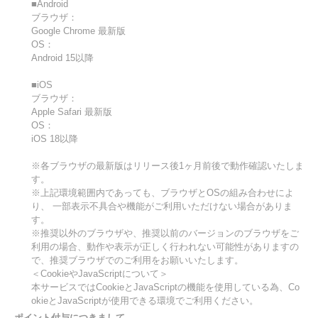
■Android
ブラウザ：
Google Chrome 最新版
OS：
Android 15以降
■iOS
ブラウザ：
Apple Safari 最新版
OS：
iOS 18以降
※各ブラウザの最新版はリリース後1ヶ月前後で動作確認いたしま
す。
※上記環境範囲内であっても、ブラウザとOSの組み合わせによ
り、 一部表示不具合や機能がご利用いただけない場合がありま
す。
※推奨以外のブラウザや、推奨以前のバージョンのブラウザをご
利用の場合、動作や表示が正しく行われない可能性がありますの
で、推奨ブラウザでのご利用をお願いいたします。
＜CookieやJavaScriptについて＞
本サービスではCookieとJavaScriptの機能を使用している為、Co
okieとJavaScriptが使用できる環境でご利用ください。
ポイント付与につきまして