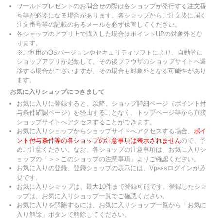
ワールドプレゼントのお問合せの際は各ショップが発行する注文番
号等が必要になる場合があります。各ショップからご注文後に届く
注文番号等の記載のあるメールを必ず保管してください。
各ショップのアプリ上で購入した場合はポイントUPの対象外とな
ります。
※ご利用のOSバージョンやセキュリティソフトにより、自動的に
ショップアプリが起動して、その後ブラウザのショップサイトへ遷
移する場合がございますが、その場合も対象外となる可能性があり
ます。
お気に入りショップにつきまして
お気に入りに登録すると、以降、ショップ詳細ページ（ポイント付
与条件確認ページ）を経由することなく、トップページ等から直接
ショップサイトへアクセスすることができます。
お気に入りショップからショップサイトへアクセスする場合、
ポイ
ント付与条件等の各ショップの注意事項は表示されません
ので、予
めご注意ください。なお、各ショップの注意事項は、お気に入りシ
ョップの「＞＞このショップの注意事項」よりご確認ください。
お気に入りの登録、登録ショップの表示には、Vpassログインが必
要です。
お気に入りショップは、最大10件まで登録可能です。登録したショ
ップは、お気に入りショップ一覧でご確認ください。
お気に入りを解除するには、お気に入りショップ一覧から「お気に
入り解除」ボタンで解除してください。