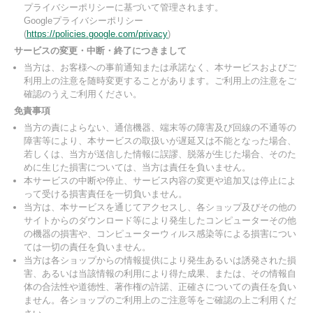
プライバシーポリシーに基づいて管理されます。
Googleプライバシーポリシー
(
https://policies.google.com/privacy
)
サービスの変更・中断・終了につきまして
当方は、お客様への事前通知または承諾なく、本サービスおよびご
利用上の注意を随時変更することがあります。ご利用上の注意をご
確認のうえご利用ください。
免責事項
当方の責によらない、通信機器、端末等の障害及び回線の不通等の
障害等により、本サービスの取扱いが遅延又は不能となった場合、
若しくは、当方が送信した情報に誤謬、脱落が生じた場合、そのた
めに生じた損害については、当方は責任を負いません。
本サービスの中断や停止、サービス内容の変更や追加又は停止によ
って受ける損害責任を一切負いません。
当方は、本サービスを通じてアクセスし、各ショップ及びその他の
サイトからのダウンロード等により発生したコンピューターその他
の機器の損害や、コンピューターウィルス感染等による損害につい
ては一切の責任を負いません。
当方は各ショップからの情報提供により発生あるいは誘発された損
害、あるいは当該情報の利用により得た成果、または、その情報自
体の合法性や道徳性、著作権の許諾、正確さについての責任を負い
ません。各ショップのご利用上のご注意等をご確認の上ご利用くだ