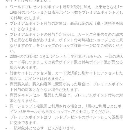
ワールドプレゼントのポイント通常1倍分に加え、上乗せとなる1〜
19倍分のポイントまたは表示ポイント数をプレミアムポイントとし
て付与いたします。
プレミアムポイント付与の対象は、商品代金のみ（税・送料等を除
く）となります。
プレミアムポイントの付与予定時期は、カードご利用代金のご請求
月と異なる場合があります。ポイント付与時期はショップごとに異
なりますので、各ショップのショップ詳細ページにてご確認くださ
い。
200円のご利用につき1ポイントとして計算されるため、一部の法人
カード等につきましては表示ポイント数と付与ポイント数が異なる
場合があります。
対象サイトにアクセス後、カード決済前に別サイトにアクセスした
場合は、ポイントは付きません。
商品購入後、購入内容等に変更があった場合は、プレミアムポイン
ト付与の対象とならない場合があります。
商品をキャンセル・返品した場合は、プレミアムポイント付与の対
象となりません。
同一ショップで複数回ご利用される場合は、1回のご利用ごとにポ
イントUPモールから再度ショップへアクセスしてください。
プレミアムポイントはワールドプレゼントのポイントとして景品等
に交換できます。
一部対象外となるサービスがあります。