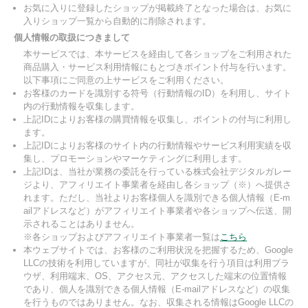
お気に入りに登録したショップが掲載終了となった場合は、お気に
入りショップ一覧から自動的に削除されます。
個人情報の取扱につきまして
本サービスでは、本サービスを経由して各ショップをご利用された
商品購入・サービス利用情報にもとづきポイント付与を行います。
以下事項にご同意の上サービスをご利用ください。
お客様のカードを識別する符号（行動情報のID）を利用し、サイト
内の行動情報を収集します。
上記IDによりお客様の購買情報を収集し、ポイントの付与に利用し
ます。
上記IDによりお客様のサイト内の行動情報やサービス利用実績を収
集し、プロモーションやマーケティングに利用します。
上記IDは、当社が業務の委託を行っている株式会社デジタルガレー
ジより、アフィリエイト事業者を経由し各ショップ（※）へ提供さ
れます。ただし、当社よりお客様個人を識別できる個人情報（E-m
ailアドレスなど）がアフィリエイト事業者や各ショップへ伝送、開
示されることはありません。
※各ショップおよびアフィリエイト事業者一覧は
こちら
本ウェブサイトでは、お客様のご利用状況を把握するため、Google
LLCの技術を利用していますが、同社が収集を行う項目は利用ブラ
ウザ、利用端末、OS、アクセス元、アクセスした端末の位置情報
であり、個人を識別できる個人情報（E-mailアドレスなど）の収集
を行うものではありません。なお、収集される情報はGoogle LLCの