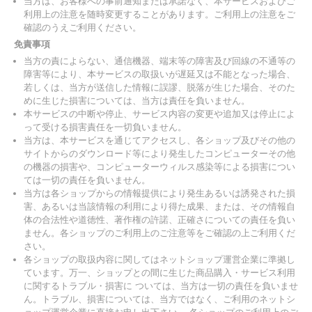
当方は、お客様への事前通知または承諾なく、本サービスおよびご
利用上の注意を随時変更することがあります。ご利用上の注意をご
確認のうえご利用ください。
免責事項
当方の責によらない、通信機器、端末等の障害及び回線の不通等の
障害等により、本サービスの取扱いが遅延又は不能となった場合、
若しくは、当方が送信した情報に誤謬、脱落が生じた場合、そのた
めに生じた損害については、当方は責任を負いません。
本サービスの中断や停止、サービス内容の変更や追加又は停止によ
って受ける損害責任を一切負いません。
当方は、本サービスを通じてアクセスし、各ショップ及びその他の
サイトからのダウンロード等により発生したコンピューターその他
の機器の損害や、コンピューターウィルス感染等による損害につい
ては一切の責任を負いません。
当方は各ショップからの情報提供により発生あるいは誘発された損
害、あるいは当該情報の利用により得た成果、または、その情報自
体の合法性や道徳性、著作権の許諾、正確さについての責任を負い
ません。各ショップのご利用上のご注意等をご確認の上ご利用くだ
さい。
各ショップの取扱内容に関してはネットショップ運営企業に準拠し
ています。万一、ショップとの間に生じた商品購入・サービス利用
に関するトラブル・損害に ついては、当方は一切の責任を負いませ
ん。トラブル、損害については、当方ではなく、ご利用のネットシ