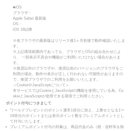
■iOS
ブラウザ：
Apple Safari 最新版
OS：
iOS 18以降
※各ブラウザの最新版はリリース後1ヶ月前後で動作確認いたしま
す。
※上記環境範囲内であっても、ブラウザとOSの組み合わせによ
り、 一部表示不具合や機能がご利用いただけない場合がありま
す。
※推奨以外のブラウザや、推奨以前のバージョンのブラウザをご
利用の場合、動作や表示が正しく行われない可能性がありますの
で、推奨ブラウザでのご利用をお願いいたします。
＜CookieやJavaScriptについて＞
本サービスではCookieとJavaScriptの機能を使用している為、Co
okieとJavaScriptが使用できる環境でご利用ください。
ポイント付与につきまして
ワールドプレゼントのポイント通常1倍分に加え、上乗せとなる1〜
19倍分のポイントまたは表示ポイント数をプレミアムポイントとし
て付与いたします。
プレミアムポイント付与の対象は、商品代金のみ（税・送料等を除