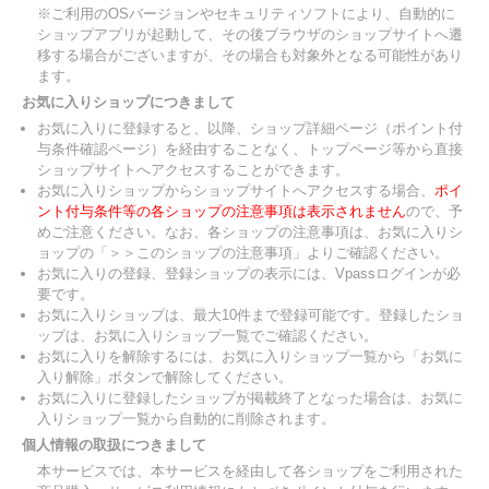
※ご利用のOSバージョンやセキュリティソフトにより、自動的に
ショップアプリが起動して、その後ブラウザのショップサイトへ遷
移する場合がございますが、その場合も対象外となる可能性があり
ます。
お気に入りショップにつきまして
お気に入りに登録すると、以降、ショップ詳細ページ（ポイント付
与条件確認ページ）を経由することなく、トップページ等から直接
ショップサイトへアクセスすることができます。
お気に入りショップからショップサイトへアクセスする場合、
ポイ
ント付与条件等の各ショップの注意事項は表示されません
ので、予
めご注意ください。なお、各ショップの注意事項は、お気に入りシ
ョップの「＞＞このショップの注意事項」よりご確認ください。
お気に入りの登録、登録ショップの表示には、Vpassログインが必
要です。
お気に入りショップは、最大10件まで登録可能です。登録したショ
ップは、お気に入りショップ一覧でご確認ください。
お気に入りを解除するには、お気に入りショップ一覧から「お気に
入り解除」ボタンで解除してください。
お気に入りに登録したショップが掲載終了となった場合は、お気に
入りショップ一覧から自動的に削除されます。
個人情報の取扱につきまして
本サービスでは、本サービスを経由して各ショップをご利用された