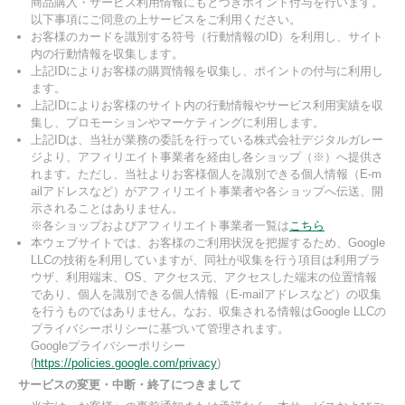
商品購入・サービス利用情報にもとづきポイント付与を行います。
以下事項にご同意の上サービスをご利用ください。
お客様のカードを識別する符号（行動情報のID）を利用し、サイト
内の行動情報を収集します。
上記IDによりお客様の購買情報を収集し、ポイントの付与に利用し
ます。
上記IDによりお客様のサイト内の行動情報やサービス利用実績を収
集し、プロモーションやマーケティングに利用します。
上記IDは、当社が業務の委託を行っている株式会社デジタルガレー
ジより、アフィリエイト事業者を経由し各ショップ（※）へ提供さ
れます。ただし、当社よりお客様個人を識別できる個人情報（E-m
ailアドレスなど）がアフィリエイト事業者や各ショップへ伝送、開
示されることはありません。
※各ショップおよびアフィリエイト事業者一覧は
こちら
本ウェブサイトでは、お客様のご利用状況を把握するため、Google
LLCの技術を利用していますが、同社が収集を行う項目は利用ブラ
ウザ、利用端末、OS、アクセス元、アクセスした端末の位置情報
であり、個人を識別できる個人情報（E-mailアドレスなど）の収集
を行うものではありません。なお、収集される情報はGoogle LLCの
プライバシーポリシーに基づいて管理されます。
Googleプライバシーポリシー
(
https://policies.google.com/privacy
)
サービスの変更・中断・終了につきまして