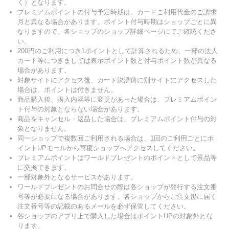
く）となります。
プレミアムポイントの付与予定時期は、カードご利用代金のご請求
月と異なる場合があります。ポイント付与時期はショップごとに異
なりますので、各ショップのショップ詳細ページにてご確認くださ
い。
200円のご利用につき1ポイントとして計算されるため、一部の法人
カード等につきましては表示ポイント数と付与ポイント数が異なる
場合があります。
対象サイトにアクセス後、カード決済前に別サイトにアクセスした
場合は、ポイントは付きません。
商品購入後、購入内容等に変更があった場合は、プレミアムポイン
ト付与の対象とならない場合があります。
商品をキャンセル・返品した場合は、プレミアムポイント付与の対
象となりません。
同一ショップで複数回ご利用される場合は、1回のご利用ごとにポ
イントUPモールから再度ショップへアクセスしてください。
プレミアムポイントはワールドプレゼントのポイントとして景品等
に交換できます。
一部対象外となるサービスがあります。
ワールドプレゼントのお問合せの際は各ショップが発行する注文番
号等が必要になる場合があります。各ショップからご注文後に届く
注文番号等の記載のあるメールを必ず保管してください。
各ショップのアプリ上で購入した場合はポイントUPの対象外とな
ります。