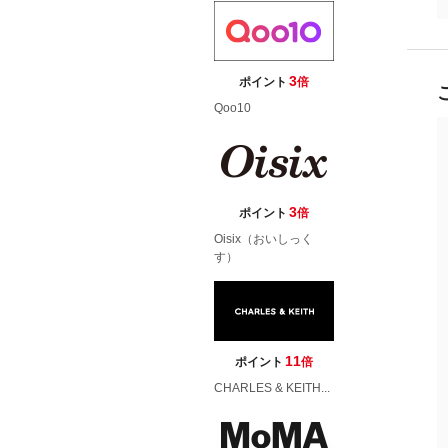
3
ポイント
倍
Qoo10
3
ポイント
倍
Oisix（おいしっく
す）
11
ポイント
倍
CHARLES & KEITH...