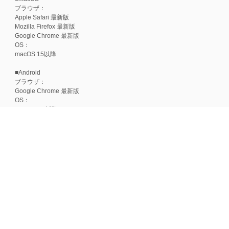
ブラウザ：
Apple Safari 最新版
Mozilla Firefox 最新版
Google Chrome 最新版
OS：
macOS 15以降
■Android
ブラウザ：
Google Chrome 最新版
OS：
Android 15以降
■iOS
ブラウザ：
Apple Safari 最新版
OS：
iOS 18以降
※各ブラウザの最新版はリリース後1ヶ月前後で動作確認いたします。
※上記環境範囲内であっても、ブラウザとOSの組み合わせにより、 一部表
ます。
※推奨以外のブラウザや、推奨以前のバージョンのブラウザをご利用の場合
すので、推奨ブラウザでのご利用をお願いいたします。