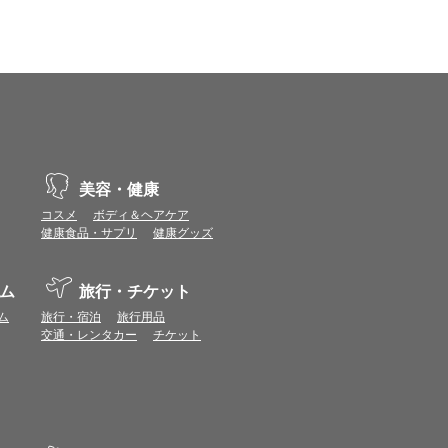
vaScriptが使用できる環境でご利用ください。
ポイントまたは表示ポイント数をプレミアムポイ
ます。
場合があります。ポイント付与時期はショップご
につきましては表示ポイント数と付与ポイント数
美容・健康
コスメ
ボディ＆ヘアケア
イントは付きません。
健康食品・サプリ
健康グッズ
象とならない場合があります。
せん。
ールから再度ショップへアクセスしてください。
ム
旅行・チケット
ます。
ム
旅行・宿泊
旅行用品
になる場合があります。各ショップからご注文後
交通・レンタカー
チケット
リが起動して、その後ブラウザのショップサイ
。