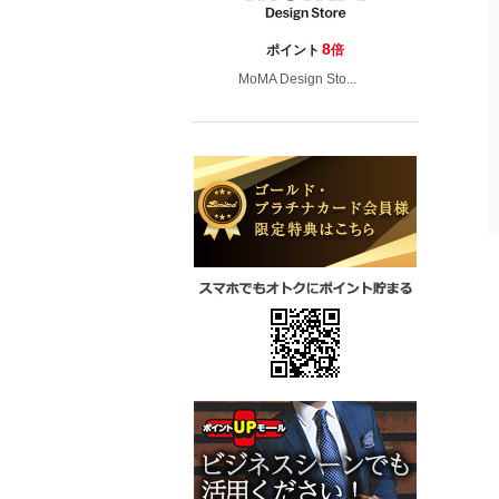
8
ポイント
倍
MoMA Design Sto...