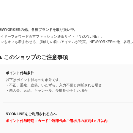
EWYORKERの他、各種ブランドを取り扱い中。
イドーフォワード直営ファッション通販サイト「NY.ONLINE」。
オンもオフも着まわせる、肌触りの良いアイテムが充実。NEWYORKERの他、各種
このショップのご注意事項
ポイント付与条件
以下はポイント付与の対象外です。
・不正、重複、虚偽、いたずら、入力不備と判断される場合
・未入金、返品、キャンセル、受取拒否をした場合
NY.ONLINEをご利用される方へ
ポイント付与時期：カードご利用代金ご請求月の原則4ヵ月以内