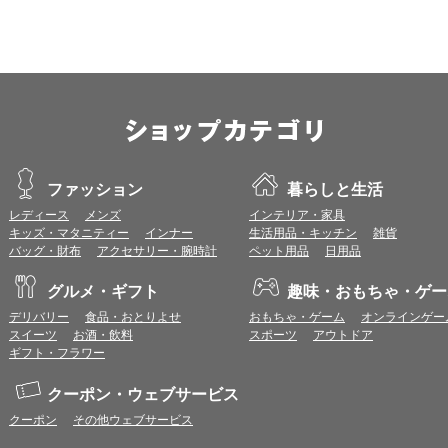
＜CookieやJavaScriptについて＞
本サービスではCookieとJavaScriptの機能を使用している為、CookieとJa
ポイント付与につきまして
ワールドプレゼントのポイント通常1倍分に加え、上乗せとなる1〜19倍分の
ントとして付与いたします。
プレミアムポイント付与の対象は、商品代金のみ（税・送料等を除く）となり
プレミアムポイントの付与予定時期は、カードご利用代金のご請求月と異なる
とに異なりますので、各ショップのショップ詳細ページにてご確認ください。
200円のご利用につき1ポイントとして計算されるため、一部の法人カード等
ファッション
暮らしと生活
が異なる場合があります。
レディース
メンズ
インテリア・家具
対象サイトにアクセス後、カード決済前に別サイトにアクセスした場合は、ポ
キッズ・マタニティー
インナー
生活用品・キッチン
雑貨
商品購入後、購入内容等に変更があった場合は、プレミアムポイント付与の対
バッグ・財布
アクセサリー・腕時計
ペット用品
日用品
商品をキャンセル・返品した場合は、プレミアムポイント付与の対象となりま
同一ショップで複数回ご利用される場合は、1回のご利用ごとにポイントUPモ
グルメ・ギフト
趣味・おもちゃ・ゲー
プレミアムポイントはワールドプレゼントのポイントとして景品等に交換でき
一部対象外となるサービスがあります。
デリバリー
食品・おとりよせ
おもちゃ・ゲーム
オンラインゲー
ワールドプレゼントのお問合せの際は各ショップが発行する注文番号等が必要
スイーツ
お酒・飲料
スポーツ
アウトドア
に届く注文番号等の記載のあるメールを必ず保管してください。
ギフト・フラワー
各ショップのアプリ上で購入した場合はポイントUPの対象外となります。
※ご利用のOSバージョンやセキュリティソフトにより、自動的にショップアプ
クーポン・ウェブサービス
トへ遷移する場合がございますが、その場合も対象外となる可能性があります
クーポン
その他ウェブサービス
お気に入りショップについて