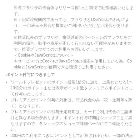
※各ブラウザの最新版はリリース後1ヶ月前後で動作確認いたしま
す。
※上記環境範囲内であっても、ブラウザとOSの組み合わせによ
り、 一部表示不具合や機能がご利用いただけない場合がありま
す。
※推奨以外のブラウザや、推奨以前のバージョンのブラウザをご
利用の場合、動作や表示が正しく行われない可能性がありますの
で、推奨ブラウザでのご利用をお願いいたします。
＜CookieやJavaScriptについて＞
本サービスではCookieとJavaScriptの機能を使用している為、Co
okieとJavaScriptが使用できる環境でご利用ください。
ポイント付与につきまして
ワールドプレゼントのポイント通常1倍分に加え、上乗せとなる1〜
19倍分のポイントまたは表示ポイント数をプレミアムポイントとし
て付与いたします。
プレミアムポイント付与の対象は、商品代金のみ（税・送料等を除
く）となります。
プレミアムポイントの付与予定時期は、カードご利用代金のご請求
月と異なる場合があります。ポイント付与時期はショップごとに異
なりますので、各ショップのショップ詳細ページにてご確認くださ
い。
200円のご利用につき1ポイントとして計算されるため、一部の法人