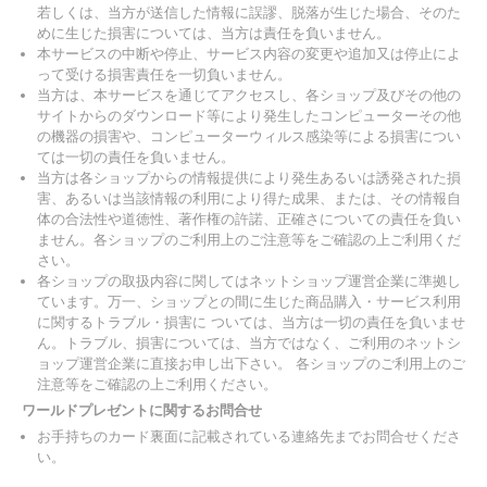
若しくは、当方が送信した情報に誤謬、脱落が生じた場合、そのた
めに生じた損害については、当方は責任を負いません。
本サービスの中断や停止、サービス内容の変更や追加又は停止によ
って受ける損害責任を一切負いません。
当方は、本サービスを通じてアクセスし、各ショップ及びその他の
サイトからのダウンロード等により発生したコンピューターその他
の機器の損害や、コンピューターウィルス感染等による損害につい
ては一切の責任を負いません。
当方は各ショップからの情報提供により発生あるいは誘発された損
害、あるいは当該情報の利用により得た成果、または、その情報自
体の合法性や道徳性、著作権の許諾、正確さについての責任を負い
ません。各ショップのご利用上のご注意等をご確認の上ご利用くだ
さい。
各ショップの取扱内容に関してはネットショップ運営企業に準拠し
ています。万一、ショップとの間に生じた商品購入・サービス利用
に関するトラブル・損害に ついては、当方は一切の責任を負いませ
ん。トラブル、損害については、当方ではなく、ご利用のネットシ
ョップ運営企業に直接お申し出下さい。 各ショップのご利用上のご
注意等をご確認の上ご利用ください。
ワールドプレゼントに関するお問合せ
お手持ちのカード裏面に記載されている連絡先までお問合せくださ
い。