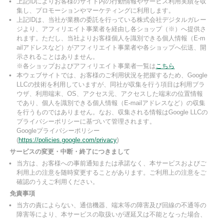
上記IDによりお客様のサイト内の行動情報やサービス利用実績を収
集し、プロモーションやマーケティングに利用します。
上記IDは、当社が業務の委託を行っている株式会社デジタルガレー
ジより、アフィリエイト事業者を経由し各ショップ（※）へ提供さ
れます。ただし、当社よりお客様個人を識別できる個人情報（E-m
ailアドレスなど）がアフィリエイト事業者や各ショップへ伝送、開
示されることはありません。
※各ショップおよびアフィリエイト事業者一覧は
こちら
本ウェブサイトでは、お客様のご利用状況を把握するため、Google
LLCの技術を利用していますが、同社が収集を行う項目は利用ブラ
ウザ、利用端末、OS、アクセス元、アクセスした端末の位置情報
であり、個人を識別できる個人情報（E-mailアドレスなど）の収集
を行うものではありません。なお、収集される情報はGoogle LLCの
プライバシーポリシーに基づいて管理されます。
Googleプライバシーポリシー
(
https://policies.google.com/privacy
)
サービスの変更・中断・終了につきまして
当方は、お客様への事前通知または承諾なく、本サービスおよびご
利用上の注意を随時変更することがあります。ご利用上の注意をご
確認のうえご利用ください。
免責事項
当方の責によらない、通信機器、端末等の障害及び回線の不通等の
障害等により、本サービスの取扱いが遅延又は不能となった場合、