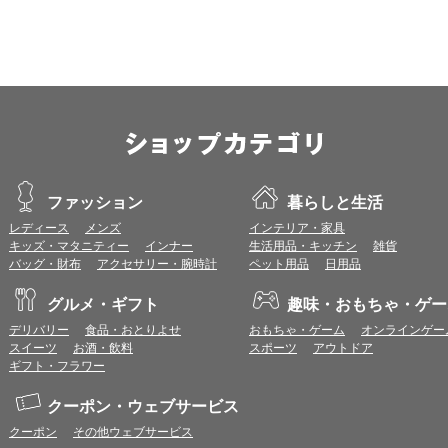
■iOS
ブラウザ：
Apple Safari 最新版
OS：
iOS 18以降
※各ブラウザの最新版はリリース後1ヶ月前後で動作確認いたします。
※上記環境範囲内であっても、ブラウザとOSの組み合わせにより、 一部表
ます。
※推奨以外のブラウザや、推奨以前のバージョンのブラウザをご利用の場合
すので、推奨ブラウザでのご利用をお願いいたします。
ファッション
暮らしと生活
レディース
メンズ
インテリア・家具
＜CookieやJavaScriptについて＞
キッズ・マタニティー
インナー
生活用品・キッチン
雑貨
本サービスではCookieとJavaScriptの機能を使用している為、CookieとJa
バッグ・財布
アクセサリー・腕時計
ペット用品
日用品
ポイント付与につきまして
グルメ・ギフト
趣味・おもちゃ・ゲー
ワールドプレゼントのポイント通常1倍分に加え、上乗せとなる1〜19倍分の
デリバリー
食品・おとりよせ
おもちゃ・ゲーム
オンラインゲー
ントとして付与いたします。
スイーツ
お酒・飲料
スポーツ
アウトドア
プレミアムポイント付与の対象は、商品代金のみ（税・送料等を除く）となり
ギフト・フラワー
プレミアムポイントの付与予定時期は、カードご利用代金のご請求月と異なる
とに異なりますので、各ショップのショップ詳細ページにてご確認ください。
200円のご利用につき1ポイントとして計算されるため、一部の法人カード等
クーポン・ウェブサービス
が異なる場合があります。
クーポン
その他ウェブサービス
対象サイトにアクセス後、カード決済前に別サイトにアクセスした場合は、ポ