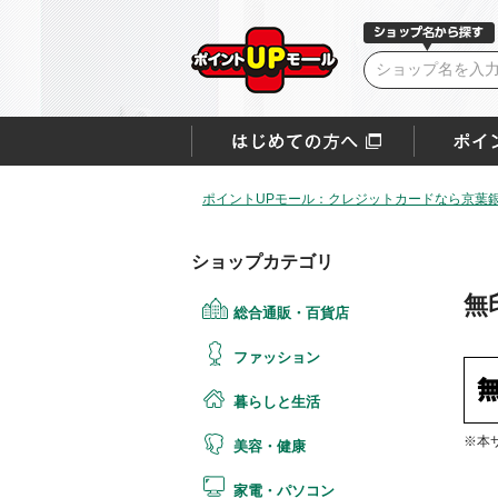
ポイントUPモール：クレジットカードなら京葉銀V
ショップカテゴリ
無
総合通販・百貨店
ファッション
暮らしと生活
※本
美容・健康
家電・パソコン