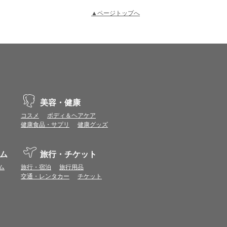
▲ページトップへ
示不具合や機能がご利用いただけない場合があり
、動作や表示が正しく行われない可能性がありま
美容・健康
コスメ
ボディ＆ヘアケア
健康食品・サプリ
健康グッズ
vaScriptが使用できる環境でご利用ください。
ム
旅行・チケット
ポイントまたは表示ポイント数をプレミアムポイ
ム
旅行・宿泊
旅行用品
交通・レンタカー
チケット
ます。
場合があります。ポイント付与時期はショップご
につきましては表示ポイント数と付与ポイント数
イントは付きません。