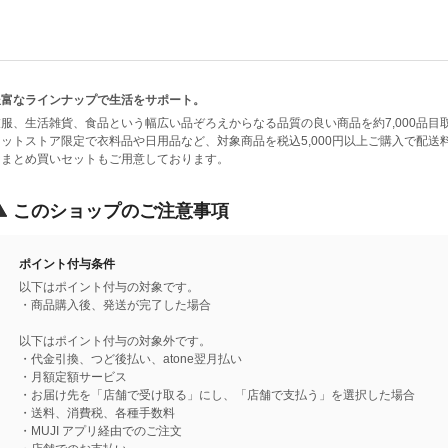
豊富なラインナップで生活をサポート。
衣服、生活雑貨、食品という幅広い品ぞろえからなる品質の良い商品を約7,000品目
ネットストア限定で衣料品や日用品など、対象商品を税込5,000円以上ご購入で配送
なまとめ買いセットもご用意しております。
このショップのご注意事項
ポイント付与条件
以下はポイント付与の対象です。
・商品購入後、発送が完了した場合
以下はポイント付与の対象外です。
・代金引換、つど後払い、atone翌月払い
・月額定額サービス
・お届け先を「店舗で受け取る」にし、「店舗で支払う」を選択した場合
・送料、消費税、各種手数料
・MUJI アプリ経由でのご注文