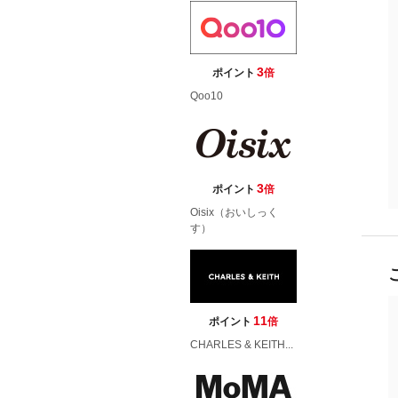
3
ポイント
倍
Qoo10
3
ポイント
倍
Oisix（おいしっく
す）
11
ポイント
倍
CHARLES & KEITH...