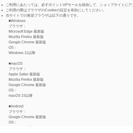
ご利用にあたっては、必ずポイントUPモールを経由して、ショップサイトにア
ご利用の際はブラウザのCookieの設定を有効にしてください。
当サイトでの推奨ブラウザは以下の通りです。
■Windows
ブラウザ：
Microsoft Edge 最新版
Mozilla Firefox 最新版
Google Chrome 最新版
OS：
Windows 11以降
■macOS
ブラウザ：
Apple Safari 最新版
Mozilla Firefox 最新版
Google Chrome 最新版
OS：
macOS 15以降
■Android
ブラウザ：
Google Chrome 最新版
OS：
Android 15以降