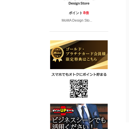
8
ポイント
倍
MoMA Design Sto...