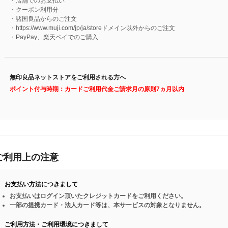
・店舗でのお支払い
・クーポン利用分
・諸国良品からのご注文
・https://www.muji.com/jp/ja/storeドメイン以外からのご注文
・PayPay、楽天ペイでのご購入
無印良品ネットストアをご利用される方へ
ポイント付与時期：カードご利用代金ご請求月の原則7ヵ月以内
ご利用上の注意
お支払い方法につきまして
お支払いはログイン頂いたクレジットカードをご利用ください。
一部の提携カード・法人カード等は、本サービスの対象となりません。
ご利用方法・ご利用環境につきまして