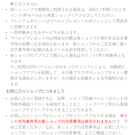
象となりません。
同一ショップで複数回ご利用される場合は、1回のご利用ごとにポ
イントUPモールから再度ショップへアクセスしてください。
プレミアムポイントはワールドプレゼントのポイントとして景品等
に交換できます。
一部対象外となるサービスがあります。
ワールドプレゼントのお問合せの際は各ショップが発行する注文番
号等が必要になる場合があります。各ショップからご注文後に届く
注文番号等の記載のあるメールを必ず保管してください。
各ショップのアプリ上で購入した場合はポイントUPの対象外とな
ります。
※ご利用のOSバージョンやセキュリティソフトにより、自動的に
ショップアプリが起動して、その後ブラウザのショップサイトへ遷
移する場合がございますが、その場合も対象外となる可能性があり
ます。
お気に入りショップにつきまして
お気に入りに登録すると、以降、ショップ詳細ページ（ポイント付
与条件確認ページ）を経由することなく、トップページ等から直接
ショップサイトへアクセスすることができます。
お気に入りショップからショップサイトへアクセスする場合、
ポイ
ント付与条件等の各ショップの注意事項は表示されません
ので、予
めご注意ください。なお、各ショップの注意事項は、お気に入りシ
ョップの「＞＞このショップの注意事項」よりご確認ください。