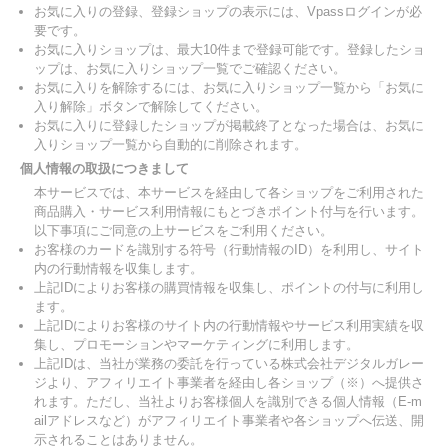
お気に入りの登録、登録ショップの表示には、Vpassログインが必
要です。
お気に入りショップは、最大10件まで登録可能です。登録したショ
ップは、お気に入りショップ一覧でご確認ください。
お気に入りを解除するには、お気に入りショップ一覧から「お気に
入り解除」ボタンで解除してください。
お気に入りに登録したショップが掲載終了となった場合は、お気に
入りショップ一覧から自動的に削除されます。
個人情報の取扱につきまして
本サービスでは、本サービスを経由して各ショップをご利用された
商品購入・サービス利用情報にもとづきポイント付与を行います。
以下事項にご同意の上サービスをご利用ください。
お客様のカードを識別する符号（行動情報のID）を利用し、サイト
内の行動情報を収集します。
上記IDによりお客様の購買情報を収集し、ポイントの付与に利用し
ます。
上記IDによりお客様のサイト内の行動情報やサービス利用実績を収
集し、プロモーションやマーケティングに利用します。
上記IDは、当社が業務の委託を行っている株式会社デジタルガレー
ジより、アフィリエイト事業者を経由し各ショップ（※）へ提供さ
れます。ただし、当社よりお客様個人を識別できる個人情報（E-m
ailアドレスなど）がアフィリエイト事業者や各ショップへ伝送、開
示されることはありません。