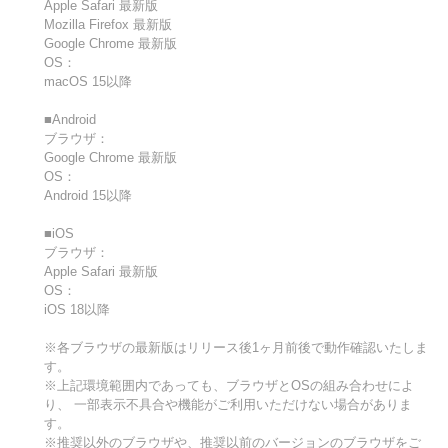
Apple Safari 最新版
Mozilla Firefox 最新版
Google Chrome 最新版
OS：
macOS 15以降
■Android
ブラウザ：
Google Chrome 最新版
OS：
Android 15以降
■iOS
ブラウザ：
Apple Safari 最新版
OS：
iOS 18以降
※各ブラウザの最新版はリリース後1ヶ月前後で動作確認いたしま
す。
※上記環境範囲内であっても、ブラウザとOSの組み合わせによ
り、 一部表示不具合や機能がご利用いただけない場合がありま
す。
※推奨以外のブラウザや、推奨以前のバージョンのブラウザをご