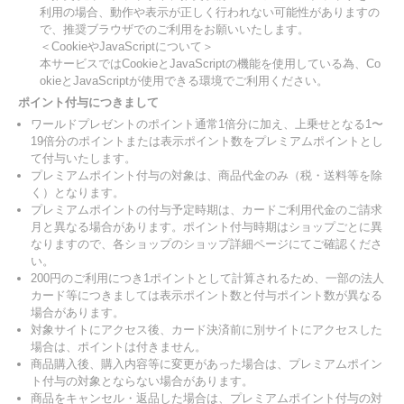
利用の場合、動作や表示が正しく行われない可能性がありますの
で、推奨ブラウザでのご利用をお願いいたします。
＜CookieやJavaScriptについて＞
本サービスではCookieとJavaScriptの機能を使用している為、Co
okieとJavaScriptが使用できる環境でご利用ください。
ポイント付与につきまして
ワールドプレゼントのポイント通常1倍分に加え、上乗せとなる1〜
19倍分のポイントまたは表示ポイント数をプレミアムポイントとし
て付与いたします。
プレミアムポイント付与の対象は、商品代金のみ（税・送料等を除
く）となります。
プレミアムポイントの付与予定時期は、カードご利用代金のご請求
月と異なる場合があります。ポイント付与時期はショップごとに異
なりますので、各ショップのショップ詳細ページにてご確認くださ
い。
200円のご利用につき1ポイントとして計算されるため、一部の法人
カード等につきましては表示ポイント数と付与ポイント数が異なる
場合があります。
対象サイトにアクセス後、カード決済前に別サイトにアクセスした
場合は、ポイントは付きません。
商品購入後、購入内容等に変更があった場合は、プレミアムポイン
ト付与の対象とならない場合があります。
商品をキャンセル・返品した場合は、プレミアムポイント付与の対