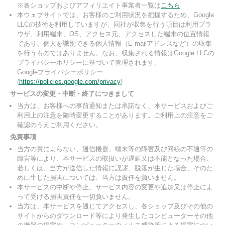
※各ショップおよびアフィリエイト事業者一覧は
こちら
本ウェブサイトでは、お客様のご利用状況を把握するため、Google
LLCの技術を利用していますが、同社が収集を行う項目は利用ブラ
ウザ、利用端末、OS、アクセス元、アクセスした端末の位置情報
であり、個人を識別できる個人情報（E-mailアドレスなど）の収集
を行うものではありません。なお、収集される情報はGoogle LLCの
プライバシーポリシーに基づいて管理されます。
Googleプライバシーポリシー
(
https://policies.google.com/privacy
)
サービスの変更・中断・終了につきまして
当方は、お客様への事前通知または承諾なく、本サービスおよびご
利用上の注意を随時変更することがあります。ご利用上の注意をご
確認のうえご利用ください。
免責事項
当方の責によらない、通信機器、端末等の障害及び回線の不通等の
障害等により、本サービスの取扱いが遅延又は不能となった場合、
若しくは、当方が送信した情報に誤謬、脱落が生じた場合、そのた
めに生じた損害については、当方は責任を負いません。
本サービスの中断や停止、サービス内容の変更や追加又は停止によ
って受ける損害責任を一切負いません。
当方は、本サービスを通じてアクセスし、各ショップ及びその他の
サイトからのダウンロード等により発生したコンピューターその他