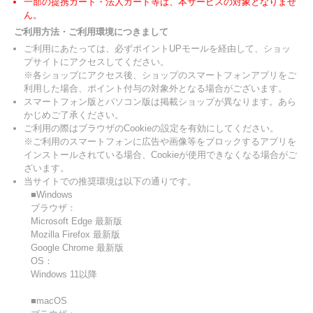
一部の提携カード・法人カード等は、本サービスの対象となりませ
ん。
ご利用方法・ご利用環境につきまして
ご利用にあたっては、必ずポイントUPモールを経由して、ショッ
プサイトにアクセスしてください。
※各ショップにアクセス後、ショップのスマートフォンアプリをご
利用した場合、ポイント付与の対象外となる場合がございます。
スマートフォン版とパソコン版は掲載ショップが異なります。あら
かじめご了承ください。
ご利用の際はブラウザのCookieの設定を有効にしてください。
※ご利用のスマートフォンに広告や画像等をブロックするアプリを
インストールされている場合、Cookieが使用できなくなる場合がご
ざいます。
当サイトでの推奨環境は以下の通りです。
■Windows
ブラウザ：
Microsoft Edge 最新版
Mozilla Firefox 最新版
Google Chrome 最新版
OS：
Windows 11以降
■macOS