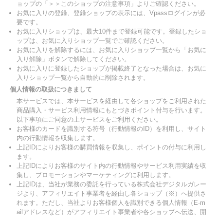
ョップの「＞＞このショップの注意事項」よりご確認ください。
お気に入りの登録、登録ショップの表示には、Vpassログインが必
要です。
お気に入りショップは、最大10件まで登録可能です。登録したショ
ップは、お気に入りショップ一覧でご確認ください。
お気に入りを解除するには、お気に入りショップ一覧から「お気に
入り解除」ボタンで解除してください。
お気に入りに登録したショップが掲載終了となった場合は、お気に
入りショップ一覧から自動的に削除されます。
個人情報の取扱につきまして
本サービスでは、本サービスを経由して各ショップをご利用された
商品購入・サービス利用情報にもとづきポイント付与を行います。
以下事項にご同意の上サービスをご利用ください。
お客様のカードを識別する符号（行動情報のID）を利用し、サイト
内の行動情報を収集します。
上記IDによりお客様の購買情報を収集し、ポイントの付与に利用し
ます。
上記IDによりお客様のサイト内の行動情報やサービス利用実績を収
集し、プロモーションやマーケティングに利用します。
上記IDは、当社が業務の委託を行っている株式会社デジタルガレー
ジより、アフィリエイト事業者を経由し各ショップ（※）へ提供さ
れます。ただし、当社よりお客様個人を識別できる個人情報（E-m
ailアドレスなど）がアフィリエイト事業者や各ショップへ伝送、開