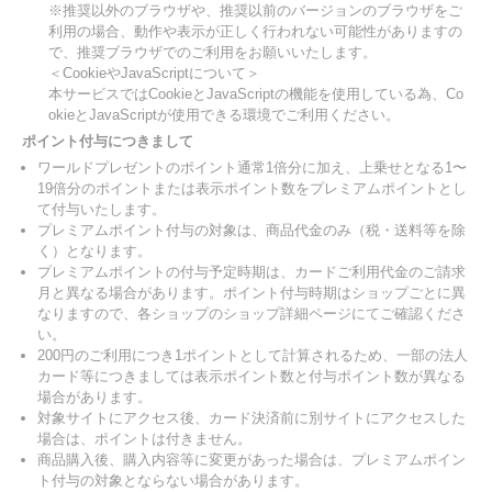
※推奨以外のブラウザや、推奨以前のバージョンのブラウザをご
利用の場合、動作や表示が正しく行われない可能性がありますの
で、推奨ブラウザでのご利用をお願いいたします。
＜CookieやJavaScriptについて＞
本サービスではCookieとJavaScriptの機能を使用している為、Co
okieとJavaScriptが使用できる環境でご利用ください。
ポイント付与につきまして
ワールドプレゼントのポイント通常1倍分に加え、上乗せとなる1〜
19倍分のポイントまたは表示ポイント数をプレミアムポイントとし
て付与いたします。
プレミアムポイント付与の対象は、商品代金のみ（税・送料等を除
く）となります。
プレミアムポイントの付与予定時期は、カードご利用代金のご請求
月と異なる場合があります。ポイント付与時期はショップごとに異
なりますので、各ショップのショップ詳細ページにてご確認くださ
い。
200円のご利用につき1ポイントとして計算されるため、一部の法人
カード等につきましては表示ポイント数と付与ポイント数が異なる
場合があります。
対象サイトにアクセス後、カード決済前に別サイトにアクセスした
場合は、ポイントは付きません。
商品購入後、購入内容等に変更があった場合は、プレミアムポイン
ト付与の対象とならない場合があります。