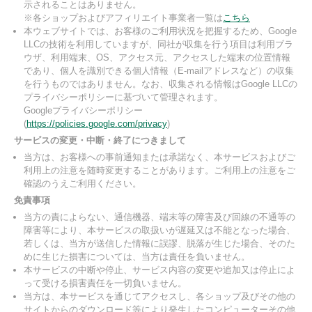
示されることはありません。
※各ショップおよびアフィリエイト事業者一覧は
こちら
本ウェブサイトでは、お客様のご利用状況を把握するため、Google
LLCの技術を利用していますが、同社が収集を行う項目は利用ブラ
ウザ、利用端末、OS、アクセス元、アクセスした端末の位置情報
であり、個人を識別できる個人情報（E-mailアドレスなど）の収集
を行うものではありません。なお、収集される情報はGoogle LLCの
プライバシーポリシーに基づいて管理されます。
Googleプライバシーポリシー
(
https://policies.google.com/privacy
)
サービスの変更・中断・終了につきまして
当方は、お客様への事前通知または承諾なく、本サービスおよびご
利用上の注意を随時変更することがあります。ご利用上の注意をご
確認のうえご利用ください。
免責事項
当方の責によらない、通信機器、端末等の障害及び回線の不通等の
障害等により、本サービスの取扱いが遅延又は不能となった場合、
若しくは、当方が送信した情報に誤謬、脱落が生じた場合、そのた
めに生じた損害については、当方は責任を負いません。
本サービスの中断や停止、サービス内容の変更や追加又は停止によ
って受ける損害責任を一切負いません。
当方は、本サービスを通じてアクセスし、各ショップ及びその他の
サイトからのダウンロード等により発生したコンピューターその他