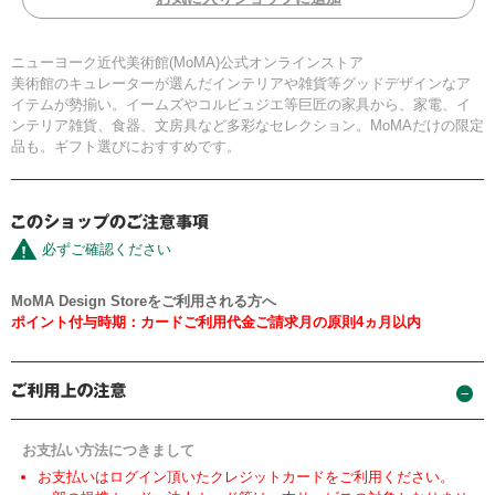
ニューヨーク近代美術館(MoMA)公式オンラインストア
美術館のキュレーターが選んだインテリアや雑貨等グッドデザインなア
イテムが勢揃い。イームズやコルビュジエ等巨匠の家具から、家電、イ
ンテリア雑貨、食器、文房具など多彩なセレクション。MoMAだけの限定
品も。ギフト選びにおすすめです。
必ずご確認ください
MoMA Design Storeをご利用される方へ
ポイント付与時期：カードご利用代金ご請求月の原則4ヵ月以内
お支払い方法につきまして
お支払いはログイン頂いたクレジットカードをご利用ください。