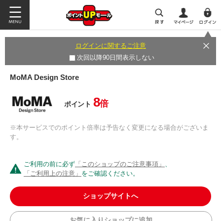
ログインに関するご注意
次回以降90日間表示しない
MoMA Design Store
8
倍
ポイント
※本サービスでのポイント倍率は予告なく変更になる場合がございま
す。
ご利用の前に必ず
「このショップのご注意事項」
、
「ご利用上の注意」
をご確認ください。
ショップサイトへ
お気に入りショップに追加