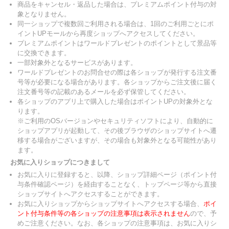
商品をキャンセル・返品した場合は、プレミアムポイント付与の対
象となりません。
同一ショップで複数回ご利用される場合は、1回のご利用ごとにポ
イントUPモールから再度ショップへアクセスしてください。
プレミアムポイントはワールドプレゼントのポイントとして景品等
に交換できます。
一部対象外となるサービスがあります。
ワールドプレゼントのお問合せの際は各ショップが発行する注文番
号等が必要になる場合があります。各ショップからご注文後に届く
注文番号等の記載のあるメールを必ず保管してください。
各ショップのアプリ上で購入した場合はポイントUPの対象外とな
ります。
※ご利用のOSバージョンやセキュリティソフトにより、自動的に
ショップアプリが起動して、その後ブラウザのショップサイトへ遷
移する場合がございますが、その場合も対象外となる可能性があり
ます。
お気に入りショップにつきまして
お気に入りに登録すると、以降、ショップ詳細ページ（ポイント付
与条件確認ページ）を経由することなく、トップページ等から直接
ショップサイトへアクセスすることができます。
お気に入りショップからショップサイトへアクセスする場合、
ポイ
ント付与条件等の各ショップの注意事項は表示されません
ので、予
めご注意ください。なお、各ショップの注意事項は、お気に入りシ