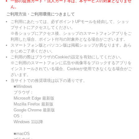
一部の提携カード・法人カード等は、本サービスの対象となりませ
ん。
ご利用方法・ご利用環境につきまして
ご利用にあたっては、必ずポイントUPモールを経由して、ショッ
プサイトにアクセスしてください。
※各ショップにアクセス後、ショップのスマートフォンアプリをご
利用した場合、ポイント付与の対象外となる場合がございます。
スマートフォン版とパソコン版は掲載ショップが異なります。あら
かじめご了承ください。
ご利用の際はブラウザのCookieの設定を有効にしてください。
※ご利用のスマートフォンに広告や画像等をブロックするアプリを
インストールされている場合、Cookieが使用できなくなる場合がご
ざいます。
当サイトでの推奨環境は以下の通りです。
■Windows
ブラウザ：
Microsoft Edge 最新版
Mozilla Firefox 最新版
Google Chrome 最新版
OS：
Windows 11以降
■macOS