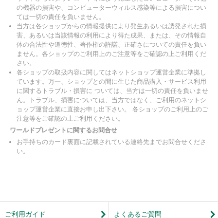
の機器の損害や、コンピューターウィルス感染等による損害につい
ては一切の責任を負いません。
当方は各ショップからの情報提供により発生あるいは誘発された損
害、あるいは当該情報の利用により得た成果、または、その情報自
体の合法性や道徳性、著作権の許諾、正確さについての責任を負い
ません。各ショップのご利用上のご注意等をご確認の上ご利用くだ
さい。
各ショップの取扱内容に関してはネットショップ運営企業に準拠し
ています。万一、ショップとの間に生じた商品購入・サービス利用
に関するトラブル・損害に ついては、当方は一切の責任を負いませ
ん。トラブル、損害については、当方ではなく、ご利用のネットシ
ョップ運営企業に直接お申し出下さい。 各ショップのご利用上のご
注意等をご確認の上ご利用ください。
ワールドプレゼントに関するお問合せ
お手持ちのカード裏面に記載されている連絡先までお問合せくださ
い。
ご利用ガイド
よくあるご質問