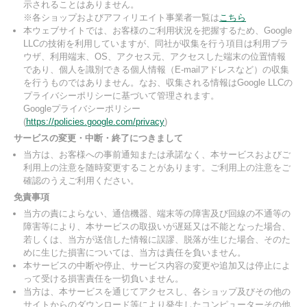
示されることはありません。
※各ショップおよびアフィリエイト事業者一覧は
こちら
本ウェブサイトでは、お客様のご利用状況を把握するため、Google
LLCの技術を利用していますが、同社が収集を行う項目は利用ブラ
ウザ、利用端末、OS、アクセス元、アクセスした端末の位置情報
であり、個人を識別できる個人情報（E-mailアドレスなど）の収集
を行うものではありません。なお、収集される情報はGoogle LLCの
プライバシーポリシーに基づいて管理されます。
Googleプライバシーポリシー
(
https://policies.google.com/privacy
)
サービスの変更・中断・終了につきまして
当方は、お客様への事前通知または承諾なく、本サービスおよびご
利用上の注意を随時変更することがあります。ご利用上の注意をご
確認のうえご利用ください。
免責事項
当方の責によらない、通信機器、端末等の障害及び回線の不通等の
障害等により、本サービスの取扱いが遅延又は不能となった場合、
若しくは、当方が送信した情報に誤謬、脱落が生じた場合、そのた
めに生じた損害については、当方は責任を負いません。
本サービスの中断や停止、サービス内容の変更や追加又は停止によ
って受ける損害責任を一切負いません。
当方は、本サービスを通じてアクセスし、各ショップ及びその他の
サイトからのダウンロード等により発生したコンピューターその他