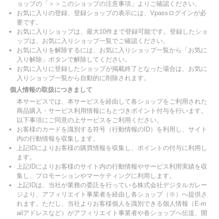
ョップの「＞＞このショップの注意事項」よりご確認ください。
お気に入りの登録、登録ショップの表示には、Vpassログインが必
要です。
お気に入りショップは、最大10件まで登録可能です。登録したショ
ップは、お気に入りショップ一覧でご確認ください。
お気に入りを解除するには、お気に入りショップ一覧から「お気に
入り解除」ボタンで解除してください。
お気に入りに登録したショップが掲載終了となった場合は、お気に
入りショップ一覧から自動的に削除されます。
個人情報の取扱につきまして
本サービスでは、本サービスを経由して各ショップをご利用された
商品購入・サービス利用情報にもとづきポイント付与を行います。
以下事項にご同意の上サービスをご利用ください。
お客様のカードを識別する符号（行動情報のID）を利用し、サイト
内の行動情報を収集します。
上記IDによりお客様の購買情報を収集し、ポイントの付与に利用し
ます。
上記IDによりお客様のサイト内の行動情報やサービス利用実績を収
集し、プロモーションやマーケティングに利用します。
上記IDは、当社が業務の委託を行っている株式会社デジタルガレー
ジより、アフィリエイト事業者を経由し各ショップ（※）へ提供さ
れます。ただし、当社よりお客様個人を識別できる個人情報（E-m
ailアドレスなど）がアフィリエイト事業者や各ショップへ伝送、開