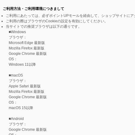
ご利用方法・ご利用環境につきまして
ご利用にあたっては、必ずポイントUPモールを経由して、ショップサイトにア
ご利用の際はブラウザのCookieの設定を有効にしてください。
当サイトでの推奨ブラウザは以下の通りです。
■Windows
ブラウザ：
Microsoft Edge 最新版
Mozilla Firefox 最新版
Google Chrome 最新版
OS：
Windows 11以降
■macOS
ブラウザ：
Apple Safari 最新版
Mozilla Firefox 最新版
Google Chrome 最新版
OS：
macOS 15以降
■Android
ブラウザ：
Google Chrome 最新版
OS：