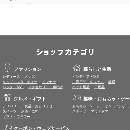
Android 15以降
■iOS
ブラウザ：
Apple Safari 最新版
OS：
iOS 18以降
※各ブラウザの最新版はリリース後1ヶ月前後で動作確認いたします。
※上記環境範囲内であっても、ブラウザとOSの組み合わせにより、 一部表
ます。
※推奨以外のブラウザや、推奨以前のバージョンのブラウザをご利用の場合
すので、推奨ブラウザでのご利用をお願いいたします。
ファッション
暮らしと生活
レディース
メンズ
インテリア・家具
＜CookieやJavaScriptについて＞
キッズ・マタニティー
インナー
生活用品・キッチン
雑貨
本サービスではCookieとJavaScriptの機能を使用している為、CookieとJa
バッグ・財布
アクセサリー・腕時計
ペット用品
日用品
ポイント付与につきまして
グルメ・ギフト
趣味・おもちゃ・ゲー
ワールドプレゼントのポイント通常1倍分に加え、上乗せとなる1〜19倍分の
デリバリー
食品・おとりよせ
おもちゃ・ゲーム
オンラインゲー
ントとして付与いたします。
スイーツ
お酒・飲料
スポーツ
アウトドア
プレミアムポイント付与の対象は、商品代金のみ（税・送料等を除く）となり
ギフト・フラワー
プレミアムポイントの付与予定時期は、カードご利用代金のご請求月と異なる
とに異なりますので、各ショップのショップ詳細ページにてご確認ください。
200円のご利用につき1ポイントとして計算されるため、一部の法人カード等
クーポン・ウェブサービス