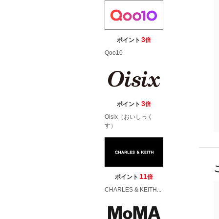
3
ポイント
倍
Qoo10
3
ポイント
倍
Oisix（おいしっく
す）
11
ポイント
倍
CHARLES & KEITH...