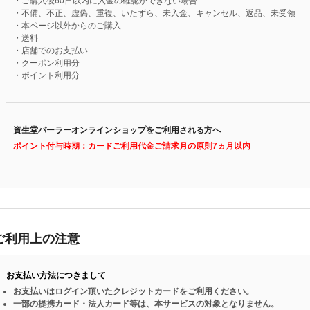
・ご購入後60日以内に入金の確認ができない場合
・不備、不正、虚偽、重複、いたずら、未入金、キャンセル、返品、未受領
・本ページ以外からのご購入
・送料
・店舗でのお支払い
・クーポン利用分
・ポイント利用分
資生堂パーラーオンラインショップをご利用される方へ
ポイント付与時期：カードご利用代金ご請求月の原則7ヵ月以内
ご利用上の注意
お支払い方法につきまして
お支払いはログイン頂いたクレジットカードをご利用ください。
一部の提携カード・法人カード等は、本サービスの対象となりません。