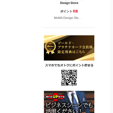
8
ポイント
倍
MoMA Design Sto...