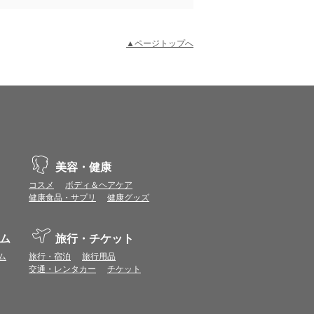
▲ページトップへ
示不具合や機能がご利用いただけない場合があり
、動作や表示が正しく行われない可能性がありま
美容・健康
コスメ
ボディ＆ヘアケア
健康食品・サプリ
健康グッズ
vaScriptが使用できる環境でご利用ください。
ム
旅行・チケット
ポイントまたは表示ポイント数をプレミアムポイ
ム
旅行・宿泊
旅行用品
交通・レンタカー
チケット
ます。
場合があります。ポイント付与時期はショップご
につきましては表示ポイント数と付与ポイント数