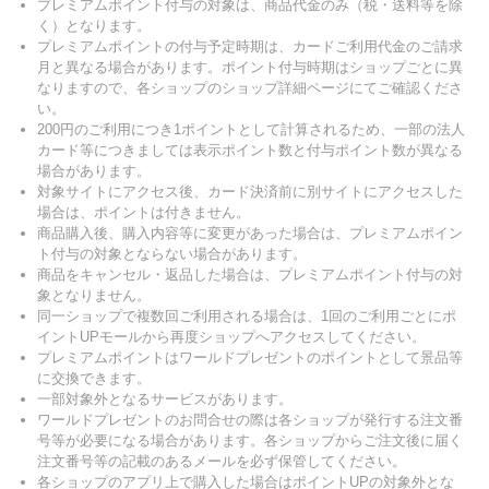
プレミアムポイント付与の対象は、商品代金のみ（税・送料等を除
く）となります。
プレミアムポイントの付与予定時期は、カードご利用代金のご請求
月と異なる場合があります。ポイント付与時期はショップごとに異
なりますので、各ショップのショップ詳細ページにてご確認くださ
い。
200円のご利用につき1ポイントとして計算されるため、一部の法人
カード等につきましては表示ポイント数と付与ポイント数が異なる
場合があります。
対象サイトにアクセス後、カード決済前に別サイトにアクセスした
場合は、ポイントは付きません。
商品購入後、購入内容等に変更があった場合は、プレミアムポイン
ト付与の対象とならない場合があります。
商品をキャンセル・返品した場合は、プレミアムポイント付与の対
象となりません。
同一ショップで複数回ご利用される場合は、1回のご利用ごとにポ
イントUPモールから再度ショップへアクセスしてください。
プレミアムポイントはワールドプレゼントのポイントとして景品等
に交換できます。
一部対象外となるサービスがあります。
ワールドプレゼントのお問合せの際は各ショップが発行する注文番
号等が必要になる場合があります。各ショップからご注文後に届く
注文番号等の記載のあるメールを必ず保管してください。
各ショップのアプリ上で購入した場合はポイントUPの対象外とな