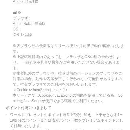
Android 15以降
■iOS
ブラウザ：
Apple Safari 最新版
OS：
iOS 18以降
※各ブラウザの最新版はリリース後1ヶ月前後で動作確認いたしま
す。
※上記環境範囲内であっても、ブラウザとOSの組み合わせによ
り、 一部表示不具合や機能がご利用いただけない場合がありま
す。
※推奨以外のブラウザや、推奨以前のバージョンのブラウザをご
利用の場合、動作や表示が正しく行われない可能性がありますの
で、推奨ブラウザでのご利用をお願いいたします。
＜CookieやJavaScriptについて＞
本サービスではCookieとJavaScriptの機能を使用している為、Co
okieとJavaScriptが使用できる環境でご利用ください。
ポイント付与につきまして
ワールドプレゼントのポイント通常1倍分に加え、上乗せとなる1〜
19倍分のポイントまたは表示ポイント数をプレミアムポイントとし
て付与いたします。