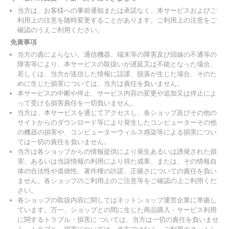
当方は、お客様への事前通知または承諾なく、本サービスおよびご
利用上の注意を随時変更することがあります。ご利用上の注意をご
確認のうえご利用ください。
免責事項
当方の責によらない、通信機器、端末等の障害及び回線の不通等の
障害等により、本サービスの取扱いが遅延又は不能となった場合、
若しくは、当方が送信した情報に誤謬、脱落が生じた場合、そのた
めに生じた損害については、当方は責任を負いません。
本サービスの中断や停止、サービス内容の変更や追加又は停止によ
って受ける損害責任を一切負いません。
当方は、本サービスを通じてアクセスし、各ショップ及びその他の
サイトからのダウンロード等により発生したコンピューターその他
の機器の損害や、コンピューターウィルス感染等による損害につい
ては一切の責任を負いません。
当方は各ショップからの情報提供により発生あるいは誘発された損
害、あるいは当該情報の利用により得た成果、または、その情報自
体の合法性や道徳性、著作権の許諾、正確さについての責任を負い
ません。各ショップのご利用上のご注意等をご確認の上ご利用くだ
さい。
各ショップの取扱内容に関してはネットショップ運営企業に準拠し
ています。万一、ショップとの間に生じた商品購入・サービス利用
に関するトラブル・損害に ついては、当方は一切の責任を負いませ