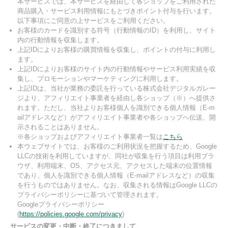
本サービスでは、本サービスを経由して各ショップをご利用された
商品購入・サービス利用情報にもとづきポイント付与を行います。
以下事項にご同意の上サービスをご利用ください。
お客様のカードを識別する符号（行動情報のID）を利用し、サイト
内の行動情報を収集します。
上記IDによりお客様の購買情報を収集し、ポイントの付与に利用し
ます。
上記IDによりお客様のサイト内の行動情報やサービス利用実績を収
集し、プロモーションやマーケティングに利用します。
上記IDは、当社が業務の委託を行っている株式会社デジタルガレー
ジより、アフィリエイト事業者を経由し各ショップ（※）へ提供さ
れます。ただし、当社よりお客様個人を識別できる個人情報（E-m
ailアドレスなど）がアフィリエイト事業者や各ショップへ伝送、開
示されることはありません。
※各ショップおよびアフィリエイト事業者一覧は
こちら
本ウェブサイトでは、お客様のご利用状況を把握するため、Google
LLCの技術を利用していますが、同社が収集を行う項目は利用ブラ
ウザ、利用端末、OS、アクセス元、アクセスした端末の位置情報
であり、個人を識別できる個人情報（E-mailアドレスなど）の収集
を行うものではありません。なお、収集される情報はGoogle LLCの
プライバシーポリシーに基づいて管理されます。
Googleプライバシーポリシー
(
https://policies.google.com/privacy
)
サービスの変更・中断・終了につきまして