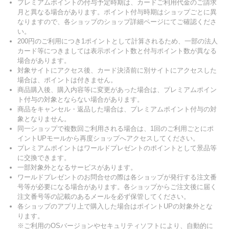
プレミアムポイントの付与予定時期は、カードご利用代金のご請求
月と異なる場合があります。ポイント付与時期はショップごとに異
なりますので、各ショップのショップ詳細ページにてご確認くださ
い。
200円のご利用につき1ポイントとして計算されるため、一部の法人
カード等につきましては表示ポイント数と付与ポイント数が異なる
場合があります。
対象サイトにアクセス後、カード決済前に別サイトにアクセスした
場合は、ポイントは付きません。
商品購入後、購入内容等に変更があった場合は、プレミアムポイン
ト付与の対象とならない場合があります。
商品をキャンセル・返品した場合は、プレミアムポイント付与の対
象となりません。
同一ショップで複数回ご利用される場合は、1回のご利用ごとにポ
イントUPモールから再度ショップへアクセスしてください。
プレミアムポイントはワールドプレゼントのポイントとして景品等
に交換できます。
一部対象外となるサービスがあります。
ワールドプレゼントのお問合せの際は各ショップが発行する注文番
号等が必要になる場合があります。各ショップからご注文後に届く
注文番号等の記載のあるメールを必ず保管してください。
各ショップのアプリ上で購入した場合はポイントUPの対象外とな
ります。
※ご利用のOSバージョンやセキュリティソフトにより、自動的に