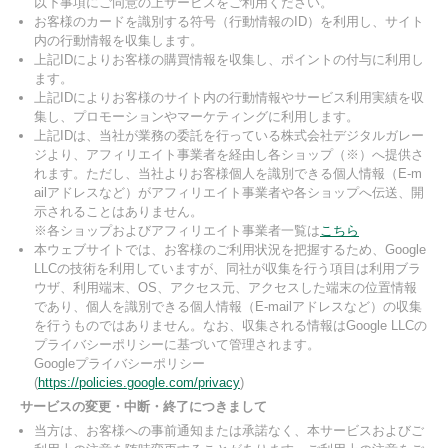
以下事項にご同意の上サービスをご利用ください。
お客様のカードを識別する符号（行動情報のID）を利用し、サイト
内の行動情報を収集します。
上記IDによりお客様の購買情報を収集し、ポイントの付与に利用し
ます。
上記IDによりお客様のサイト内の行動情報やサービス利用実績を収
集し、プロモーションやマーケティングに利用します。
上記IDは、当社が業務の委託を行っている株式会社デジタルガレー
ジより、アフィリエイト事業者を経由し各ショップ（※）へ提供さ
れます。ただし、当社よりお客様個人を識別できる個人情報（E-m
ailアドレスなど）がアフィリエイト事業者や各ショップへ伝送、開
示されることはありません。
※各ショップおよびアフィリエイト事業者一覧は
こちら
本ウェブサイトでは、お客様のご利用状況を把握するため、Google
LLCの技術を利用していますが、同社が収集を行う項目は利用ブラ
ウザ、利用端末、OS、アクセス元、アクセスした端末の位置情報
であり、個人を識別できる個人情報（E-mailアドレスなど）の収集
を行うものではありません。なお、収集される情報はGoogle LLCの
プライバシーポリシーに基づいて管理されます。
Googleプライバシーポリシー
(
https://policies.google.com/privacy
)
サービスの変更・中断・終了につきまして
当方は、お客様への事前通知または承諾なく、本サービスおよびご