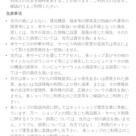
利用上の注意を随時変更することがあります。ご利用上の注意をご
確認のうえご利用ください。
免責事項
当方の責によらない、通信機器、端末等の障害及び回線の不通等の
障害等により、本サービスの取扱いが遅延又は不能となった場合、
若しくは、当方が送信した情報に誤謬、脱落が生じた場合、そのた
めに生じた損害については、当方は責任を負いません。
本サービスの中断や停止、サービス内容の変更や追加又は停止によ
って受ける損害責任を一切負いません。
当方は、本サービスを通じてアクセスし、各ショップ及びその他の
サイトからのダウンロード等により発生したコンピューターその他
の機器の損害や、コンピューターウィルス感染等による損害につい
ては一切の責任を負いません。
当方は各ショップからの情報提供により発生あるいは誘発された損
害、あるいは当該情報の利用により得た成果、または、その情報自
体の合法性や道徳性、著作権の許諾、正確さについての責任を負い
ません。各ショップのご利用上のご注意等をご確認の上ご利用くだ
さい。
各ショップの取扱内容に関してはネットショップ運営企業に準拠し
ています。万一、ショップとの間に生じた商品購入・サービス利用
に関するトラブル・損害に ついては、当方は一切の責任を負いませ
ん。トラブル、損害については、当方ではなく、ご利用のネットシ
ョップ運営企業に直接お申し出下さい。 各ショップのご利用上のご