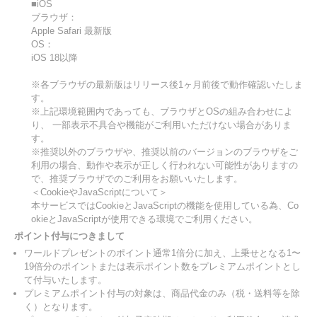
■iOS
ブラウザ：
Apple Safari 最新版
OS：
iOS 18以降
※各ブラウザの最新版はリリース後1ヶ月前後で動作確認いたしま
す。
※上記環境範囲内であっても、ブラウザとOSの組み合わせによ
り、 一部表示不具合や機能がご利用いただけない場合がありま
す。
※推奨以外のブラウザや、推奨以前のバージョンのブラウザをご
利用の場合、動作や表示が正しく行われない可能性がありますの
で、推奨ブラウザでのご利用をお願いいたします。
＜CookieやJavaScriptについて＞
本サービスではCookieとJavaScriptの機能を使用している為、Co
okieとJavaScriptが使用できる環境でご利用ください。
ポイント付与につきまして
ワールドプレゼントのポイント通常1倍分に加え、上乗せとなる1〜
19倍分のポイントまたは表示ポイント数をプレミアムポイントとし
て付与いたします。
プレミアムポイント付与の対象は、商品代金のみ（税・送料等を除
く）となります。