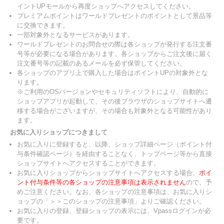
イントUPモールから再度ショップへアクセスしてください。
プレミアムポイントはワールドプレゼントのポイントとして景品等
に交換できます。
一部対象外となるサービスがあります。
ワールドプレゼントのお問合せの際は各ショップが発行する注文番
号等が必要になる場合があります。各ショップからご注文後に届く
注文番号等の記載のあるメールを必ず保管してください。
各ショップのアプリ上で購入した場合はポイントUPの対象外とな
ります。
※ご利用のOSバージョンやセキュリティソフトにより、自動的に
ショップアプリが起動して、その後ブラウザのショップサイトへ遷
移する場合がございますが、その場合も対象外となる可能性があり
ます。
お気に入りショップにつきまして
お気に入りに登録すると、以降、ショップ詳細ページ（ポイント付
与条件確認ページ）を経由することなく、トップページ等から直接
ショップサイトへアクセスすることができます。
お気に入りショップからショップサイトへアクセスする場合、
ポイ
ント付与条件等の各ショップの注意事項は表示されません
ので、予
めご注意ください。なお、各ショップの注意事項は、お気に入りシ
ョップの「＞＞このショップの注意事項」よりご確認ください。
お気に入りの登録、登録ショップの表示には、Vpassログインが必
要です。