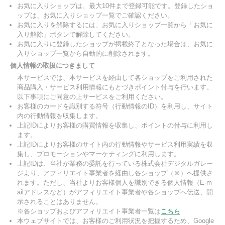
お気に入りショップは、最大10件まで登録可能です。登録したショ
ップは、お気に入りショップ一覧でご確認ください。
お気に入りを解除するには、お気に入りショップ一覧から「お気に
入り解除」ボタンで解除してください。
お気に入りに登録したショップが掲載終了となった場合は、お気に
入りショップ一覧から自動的に削除されます。
個人情報の取扱につきまして
本サービスでは、本サービスを経由して各ショップをご利用された
商品購入・サービス利用情報にもとづきポイント付与を行います。
以下事項にご同意の上サービスをご利用ください。
お客様のカードを識別する符号（行動情報のID）を利用し、サイト
内の行動情報を収集します。
上記IDによりお客様の購買情報を収集し、ポイントの付与に利用し
ます。
上記IDによりお客様のサイト内の行動情報やサービス利用実績を収
集し、プロモーションやマーケティングに利用します。
上記IDは、当社が業務の委託を行っている株式会社デジタルガレー
ジより、アフィリエイト事業者を経由し各ショップ（※）へ提供さ
れます。ただし、当社よりお客様個人を識別できる個人情報（E-m
ailアドレスなど）がアフィリエイト事業者や各ショップへ伝送、開
示されることはありません。
※各ショップおよびアフィリエイト事業者一覧は
こちら
本ウェブサイトでは、お客様のご利用状況を把握するため、Google