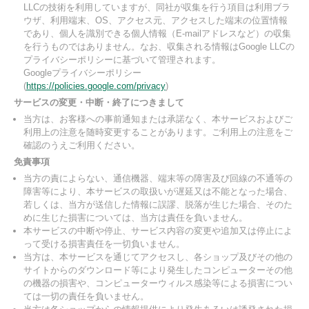
LLCの技術を利用していますが、同社が収集を行う項目は利用ブラ
ウザ、利用端末、OS、アクセス元、アクセスした端末の位置情報
であり、個人を識別できる個人情報（E-mailアドレスなど）の収集
を行うものではありません。なお、収集される情報はGoogle LLCの
プライバシーポリシーに基づいて管理されます。
Googleプライバシーポリシー
(
https://policies.google.com/privacy
)
サービスの変更・中断・終了につきまして
当方は、お客様への事前通知または承諾なく、本サービスおよびご
利用上の注意を随時変更することがあります。ご利用上の注意をご
確認のうえご利用ください。
免責事項
当方の責によらない、通信機器、端末等の障害及び回線の不通等の
障害等により、本サービスの取扱いが遅延又は不能となった場合、
若しくは、当方が送信した情報に誤謬、脱落が生じた場合、そのた
めに生じた損害については、当方は責任を負いません。
本サービスの中断や停止、サービス内容の変更や追加又は停止によ
って受ける損害責任を一切負いません。
当方は、本サービスを通じてアクセスし、各ショップ及びその他の
サイトからのダウンロード等により発生したコンピューターその他
の機器の損害や、コンピューターウィルス感染等による損害につい
ては一切の責任を負いません。