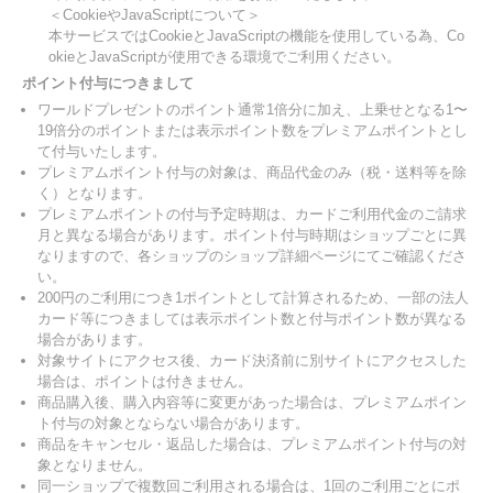
＜CookieやJavaScriptについて＞
本サービスではCookieとJavaScriptの機能を使用している為、Co
okieとJavaScriptが使用できる環境でご利用ください。
ポイント付与につきまして
ワールドプレゼントのポイント通常1倍分に加え、上乗せとなる1〜
19倍分のポイントまたは表示ポイント数をプレミアムポイントとし
て付与いたします。
プレミアムポイント付与の対象は、商品代金のみ（税・送料等を除
く）となります。
プレミアムポイントの付与予定時期は、カードご利用代金のご請求
月と異なる場合があります。ポイント付与時期はショップごとに異
なりますので、各ショップのショップ詳細ページにてご確認くださ
い。
200円のご利用につき1ポイントとして計算されるため、一部の法人
カード等につきましては表示ポイント数と付与ポイント数が異なる
場合があります。
対象サイトにアクセス後、カード決済前に別サイトにアクセスした
場合は、ポイントは付きません。
商品購入後、購入内容等に変更があった場合は、プレミアムポイン
ト付与の対象とならない場合があります。
商品をキャンセル・返品した場合は、プレミアムポイント付与の対
象となりません。
同一ショップで複数回ご利用される場合は、1回のご利用ごとにポ