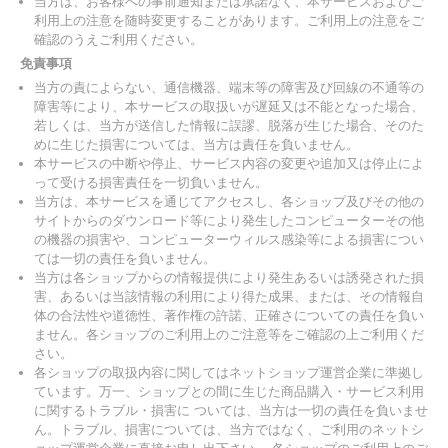
当方は、お客様への事前通知または承諾なく、本サービスおよびご
利用上の注意を随時変更することがあります。ご利用上の注意をご
確認のうえご利用ください。
免責事項
当方の責によらない、通信機器、端末等の障害及び回線の不通等の
障害等により、本サービスの取扱いが遅延又は不能となった場合、
若しくは、当方が送信した情報に誤謬、脱落が生じた場合、そのた
めに生じた損害については、当方は責任を負いません。
本サービスの中断や停止、サービス内容の変更や追加又は停止によ
って受ける損害責任を一切負いません。
当方は、本サービスを通じてアクセスし、各ショップ及びその他の
サイトからのダウンロード等により発生したコンピューターその他
の機器の損害や、コンピューターウィルス感染等による損害につい
ては一切の責任を負いません。
当方は各ショップからの情報提供により発生あるいは誘発された損
害、あるいは当該情報の利用により得た成果、または、その情報自
体の合法性や道徳性、著作権の許諾、正確さについての責任を負い
ません。各ショップのご利用上のご注意等をご確認の上ご利用くだ
さい。
各ショップの取扱内容に関してはネットショップ運営企業に準拠し
ています。万一、ショップとの間に生じた商品購入・サービス利用
に関するトラブル・損害に ついては、当方は一切の責任を負いませ
ん。トラブル、損害については、当方ではなく、ご利用のネットシ