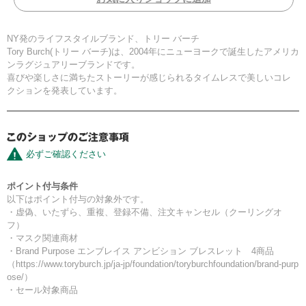
NY発のライフスタイルブランド、トリー バーチ
Tory Burch(トリー バーチ)は、2004年にニューヨークで誕生したアメリカ
ンラグジュアリーブランドです。
喜びや楽しさに満ちたストーリーが感じられるタイムレスで美しいコレ
クションを発表しています。
必ずご確認ください
ポイント付与条件
以下はポイント付与の対象外です。
・虚偽、いたずら、重複、登録不備、注文キャンセル（クーリングオ
フ）
・マスク関連商材
・Brand Purpose エンブレイス アンビション ブレスレット 4商品
（https://www.toryburch.jp/ja-jp/foundation/toryburchfoundation/brand-purp
ose/）
・セール対象商品