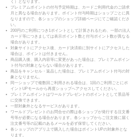
く）となります。
プレミアムポイントの付与予定時期は、カードご利用代金のご請求
月と異なる場合があります。ポイント付与時期はショップごとに異
なりますので、各ショップのショップ詳細ページにてご確認くださ
い。
200円のご利用につき1ポイントとして計算されるため、一部の法人
カード等につきましては表示ポイント数と付与ポイント数が異なる
場合があります。
対象サイトにアクセス後、カード決済前に別サイトにアクセスした
場合は、ポイントは付きません。
商品購入後、購入内容等に変更があった場合は、プレミアムポイン
ト付与の対象とならない場合があります。
商品をキャンセル・返品した場合は、プレミアムポイント付与の対
象となりません。
同一ショップで複数回ご利用される場合は、1回のご利用ごとにポ
イントUPモールから再度ショップへアクセスしてください。
プレミアムポイントはワールドプレゼントのポイントとして景品等
に交換できます。
一部対象外となるサービスがあります。
ワールドプレゼントのお問合せの際は各ショップが発行する注文番
号等が必要になる場合があります。各ショップからご注文後に届く
注文番号等の記載のあるメールを必ず保管してください。
各ショップのアプリ上で購入した場合はポイントUPの対象外とな
ります。