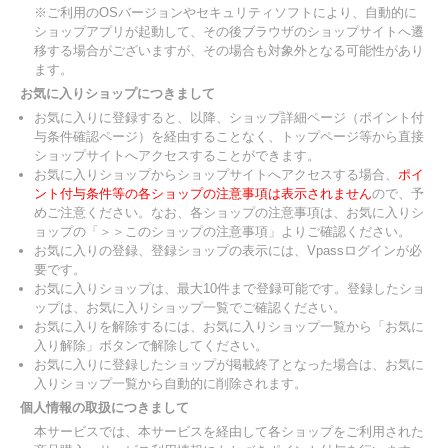
※ご利用のOSバージョンやセキュリティソフトにより、自動的に
ショップアプリが起動して、その後ブラウザのショップサイトへ遷
移する場合がございますが、その場合も対象外となる可能性があり
ます。
お気に入りショップにつきまして
お気に入りに登録すると、以降、ショップ詳細ページ（ポイント付
与条件確認ページ）を経由することなく、トップページ等から直接
ショップサイトへアクセスすることができます。
お気に入りショップからショップサイトへアクセスする場合、
ポイ
ント付与条件等の各ショップの注意事項は表示されません
ので、予
めご注意ください。なお、各ショップの注意事項は、お気に入りシ
ョップの「＞＞このショップの注意事項」よりご確認ください。
お気に入りの登録、登録ショップの表示には、Vpassログインが必
要です。
お気に入りショップは、最大10件まで登録可能です。登録したショ
ップは、お気に入りショップ一覧でご確認ください。
お気に入りを解除するには、お気に入りショップ一覧から「お気に
入り解除」ボタンで解除してください。
お気に入りに登録したショップが掲載終了となった場合は、お気に
入りショップ一覧から自動的に削除されます。
個人情報の取扱につきまして
本サービスでは、本サービスを経由して各ショップをご利用された