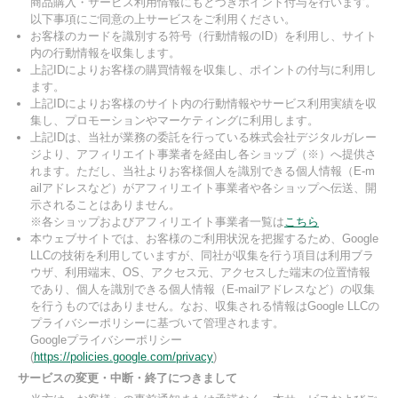
商品購入・サービス利用情報にもとづきポイント付与を行います。
以下事項にご同意の上サービスをご利用ください。
お客様のカードを識別する符号（行動情報のID）を利用し、サイト
内の行動情報を収集します。
上記IDによりお客様の購買情報を収集し、ポイントの付与に利用し
ます。
上記IDによりお客様のサイト内の行動情報やサービス利用実績を収
集し、プロモーションやマーケティングに利用します。
上記IDは、当社が業務の委託を行っている株式会社デジタルガレー
ジより、アフィリエイト事業者を経由し各ショップ（※）へ提供さ
れます。ただし、当社よりお客様個人を識別できる個人情報（E-m
ailアドレスなど）がアフィリエイト事業者や各ショップへ伝送、開
示されることはありません。
※各ショップおよびアフィリエイト事業者一覧は
こちら
本ウェブサイトでは、お客様のご利用状況を把握するため、Google
LLCの技術を利用していますが、同社が収集を行う項目は利用ブラ
ウザ、利用端末、OS、アクセス元、アクセスした端末の位置情報
であり、個人を識別できる個人情報（E-mailアドレスなど）の収集
を行うものではありません。なお、収集される情報はGoogle LLCの
プライバシーポリシーに基づいて管理されます。
Googleプライバシーポリシー
(
https://policies.google.com/privacy
)
サービスの変更・中断・終了につきまして