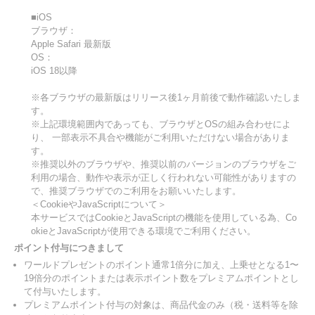
■iOS
ブラウザ：
Apple Safari 最新版
OS：
iOS 18以降
※各ブラウザの最新版はリリース後1ヶ月前後で動作確認いたしま
す。
※上記環境範囲内であっても、ブラウザとOSの組み合わせによ
り、 一部表示不具合や機能がご利用いただけない場合がありま
す。
※推奨以外のブラウザや、推奨以前のバージョンのブラウザをご
利用の場合、動作や表示が正しく行われない可能性がありますの
で、推奨ブラウザでのご利用をお願いいたします。
＜CookieやJavaScriptについて＞
本サービスではCookieとJavaScriptの機能を使用している為、Co
okieとJavaScriptが使用できる環境でご利用ください。
ポイント付与につきまして
ワールドプレゼントのポイント通常1倍分に加え、上乗せとなる1〜
19倍分のポイントまたは表示ポイント数をプレミアムポイントとし
て付与いたします。
プレミアムポイント付与の対象は、商品代金のみ（税・送料等を除