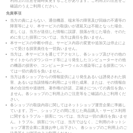
利用上の注意を随時変更することがあります。ご利用上の注意をご
確認のうえご利用ください。
免責事項
当方の責によらない、通信機器、端末等の障害及び回線の不通等の
障害等により、本サービスの取扱いが遅延又は不能となった場合、
若しくは、当方が送信した情報に誤謬、脱落が生じた場合、そのた
めに生じた損害については、当方は責任を負いません。
本サービスの中断や停止、サービス内容の変更や追加又は停止によ
って受ける損害責任を一切負いません。
当方は、本サービスを通じてアクセスし、各ショップ及びその他の
サイトからのダウンロード等により発生したコンピューターその他
の機器の損害や、コンピューターウィルス感染等による損害につい
ては一切の責任を負いません。
当方は各ショップからの情報提供により発生あるいは誘発された損
害、あるいは当該情報の利用により得た成果、または、その情報自
体の合法性や道徳性、著作権の許諾、正確さについての責任を負い
ません。各ショップのご利用上のご注意等をご確認の上ご利用くだ
さい。
各ショップの取扱内容に関してはネットショップ運営企業に準拠し
ています。万一、ショップとの間に生じた商品購入・サービス利用
に関するトラブル・損害に ついては、当方は一切の責任を負いませ
ん。トラブル、損害については、当方ではなく、ご利用のネットシ
ョップ運営企業に直接お申し出下さい。 各ショップのご利用上のご