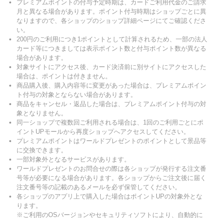
プレミアムポイントの付与予定時期は、カードご利用代金のご請求
月と異なる場合があります。ポイント付与時期はショップごとに異
なりますので、各ショップのショップ詳細ページにてご確認くださ
い。
200円のご利用につき1ポイントとして計算されるため、一部の法人
カード等につきましては表示ポイント数と付与ポイント数が異なる
場合があります。
対象サイトにアクセス後、カード決済前に別サイトにアクセスした
場合は、ポイントは付きません。
商品購入後、購入内容等に変更があった場合は、プレミアムポイン
ト付与の対象とならない場合があります。
商品をキャンセル・返品した場合は、プレミアムポイント付与の対
象となりません。
同一ショップで複数回ご利用される場合は、1回のご利用ごとにポ
イントUPモールから再度ショップへアクセスしてください。
プレミアムポイントはワールドプレゼントのポイントとして景品等
に交換できます。
一部対象外となるサービスがあります。
ワールドプレゼントのお問合せの際は各ショップが発行する注文番
号等が必要になる場合があります。各ショップからご注文後に届く
注文番号等の記載のあるメールを必ず保管してください。
各ショップのアプリ上で購入した場合はポイントUPの対象外とな
ります。
※ご利用のOSバージョンやセキュリティソフトにより、自動的に