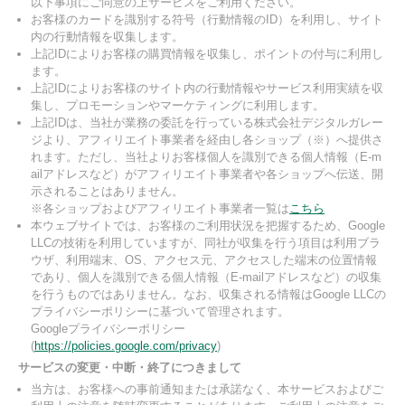
以下事項にご同意の上サービスをご利用ください。
お客様のカードを識別する符号（行動情報のID）を利用し、サイト
内の行動情報を収集します。
上記IDによりお客様の購買情報を収集し、ポイントの付与に利用し
ます。
上記IDによりお客様のサイト内の行動情報やサービス利用実績を収
集し、プロモーションやマーケティングに利用します。
上記IDは、当社が業務の委託を行っている株式会社デジタルガレー
ジより、アフィリエイト事業者を経由し各ショップ（※）へ提供さ
れます。ただし、当社よりお客様個人を識別できる個人情報（E-m
ailアドレスなど）がアフィリエイト事業者や各ショップへ伝送、開
示されることはありません。
※各ショップおよびアフィリエイト事業者一覧は
こちら
本ウェブサイトでは、お客様のご利用状況を把握するため、Google
LLCの技術を利用していますが、同社が収集を行う項目は利用ブラ
ウザ、利用端末、OS、アクセス元、アクセスした端末の位置情報
であり、個人を識別できる個人情報（E-mailアドレスなど）の収集
を行うものではありません。なお、収集される情報はGoogle LLCの
プライバシーポリシーに基づいて管理されます。
Googleプライバシーポリシー
(
https://policies.google.com/privacy
)
サービスの変更・中断・終了につきまして
当方は、お客様への事前通知または承諾なく、本サービスおよびご