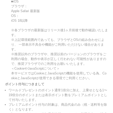
■iOS
ブラウザ：
Apple Safari 最新版
OS：
iOS 18以降
※各ブラウザの最新版はリリース後1ヶ月前後で動作確認いたしま
す。
※上記環境範囲内であっても、ブラウザとOSの組み合わせによ
り、 一部表示不具合や機能がご利用いただけない場合がありま
す。
※推奨以外のブラウザや、推奨以前のバージョンのブラウザをご
利用の場合、動作や表示が正しく行われない可能性がありますの
で、推奨ブラウザでのご利用をお願いいたします。
＜CookieやJavaScriptについて＞
本サービスではCookieとJavaScriptの機能を使用している為、Co
okieとJavaScriptが使用できる環境でご利用ください。
ポイント付与につきまして
ワールドプレゼントのポイント通常1倍分に加え、上乗せとなる1〜
19倍分のポイントまたは表示ポイント数をプレミアムポイントとし
て付与いたします。
プレミアムポイント付与の対象は、商品代金のみ（税・送料等を除
く）となります。