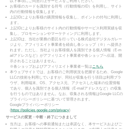
以下事項にご同意の上サービスをご利用ください。
お客様のカードを識別する符号（行動情報のID）を利用し、サイト
内の行動情報を収集します。
上記IDによりお客様の購買情報を収集し、ポイントの付与に利用し
ます。
上記IDによりお客様のサイト内の行動情報やサービス利用実績を収
集し、プロモーションやマーケティングに利用します。
上記IDは、当社が業務の委託を行っている株式会社デジタルガレー
ジより、アフィリエイト事業者を経由し各ショップ（※）へ提供さ
れます。ただし、当社よりお客様個人を識別できる個人情報（E-m
ailアドレスなど）がアフィリエイト事業者や各ショップへ伝送、開
示されることはありません。
※各ショップおよびアフィリエイト事業者一覧は
こちら
本ウェブサイトでは、お客様のご利用状況を把握するため、Google
LLCの技術を利用していますが、同社が収集を行う項目は利用ブラ
ウザ、利用端末、OS、アクセス元、アクセスした端末の位置情報
であり、個人を識別できる個人情報（E-mailアドレスなど）の収集
を行うものではありません。なお、収集される情報はGoogle LLCの
プライバシーポリシーに基づいて管理されます。
Googleプライバシーポリシー
(
https://policies.google.com/privacy
)
サービスの変更・中断・終了につきまして
当方は、お客様への事前通知または承諾なく、本サービスおよびご