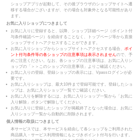
ショップアプリが起動して、その後ブラウザのショップサイトへ遷
移する場合がございますが、その場合も対象外となる可能性があり
ます。
お気に入りショップにつきまして
お気に入りに登録すると、以降、ショップ詳細ページ（ポイント付
与条件確認ページ）を経由することなく、トップページ等から直接
ショップサイトへアクセスすることができます。
お気に入りショップからショップサイトへアクセスする場合、
ポイ
ント付与条件等の各ショップの注意事項は表示されません
ので、予
めご注意ください。なお、各ショップの注意事項は、お気に入りシ
ョップの「＞＞このショップの注意事項」よりご確認ください。
お気に入りの登録、登録ショップの表示には、Vpassログインが必
要です。
お気に入りショップは、最大10件まで登録可能です。登録したショ
ップは、お気に入りショップ一覧でご確認ください。
お気に入りを解除するには、お気に入りショップ一覧から「お気に
入り解除」ボタンで解除してください。
お気に入りに登録したショップが掲載終了となった場合は、お気に
入りショップ一覧から自動的に削除されます。
個人情報の取扱につきまして
本サービスでは、本サービスを経由して各ショップをご利用された
商品購入・サービス利用情報にもとづきポイント付与を行います。