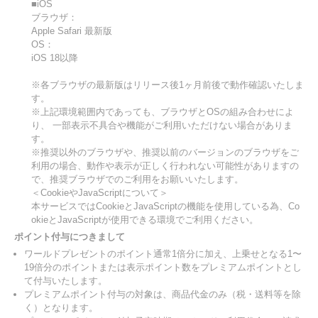
■iOS
ブラウザ：
Apple Safari 最新版
OS：
iOS 18以降
※各ブラウザの最新版はリリース後1ヶ月前後で動作確認いたしま
す。
※上記環境範囲内であっても、ブラウザとOSの組み合わせによ
り、 一部表示不具合や機能がご利用いただけない場合がありま
す。
※推奨以外のブラウザや、推奨以前のバージョンのブラウザをご
利用の場合、動作や表示が正しく行われない可能性がありますの
で、推奨ブラウザでのご利用をお願いいたします。
＜CookieやJavaScriptについて＞
本サービスではCookieとJavaScriptの機能を使用している為、Co
okieとJavaScriptが使用できる環境でご利用ください。
ポイント付与につきまして
ワールドプレゼントのポイント通常1倍分に加え、上乗せとなる1〜
19倍分のポイントまたは表示ポイント数をプレミアムポイントとし
て付与いたします。
プレミアムポイント付与の対象は、商品代金のみ（税・送料等を除
く）となります。