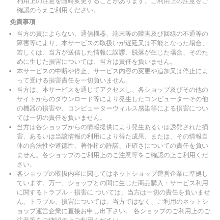
利用上の注意を随時変更することがあります。ご利用上の注意をご
確認のうえご利用ください。
免責事項
当方の責によらない、通信機器、端末等の障害及び回線の不通等の
障害等により、本サービスの取扱いが遅延又は不能となった場合、
若しくは、当方が送信した情報に誤謬、脱落が生じた場合、そのた
めに生じた損害については、当方は責任を負いません。
本サービスの中断や停止、サービス内容の変更や追加又は停止によ
って受ける損害責任を一切負いません。
当方は、本サービスを通じてアクセスし、各ショップ及びその他の
サイトからのダウンロード等により発生したコンピューターその他
の機器の損害や、コンピューターウィルス感染等による損害につい
ては一切の責任を負いません。
当方は各ショップからの情報提供により発生あるいは誘発された損
害、あるいは当該情報の利用により得た成果、または、その情報自
体の合法性や道徳性、著作権の許諾、正確さについての責任を負い
ません。各ショップのご利用上のご注意等をご確認の上ご利用くだ
さい。
各ショップの取扱内容に関してはネットショップ運営企業に準拠し
ています。万一、ショップとの間に生じた商品購入・サービス利用
に関するトラブル・損害に ついては、当方は一切の責任を負いませ
ん。トラブル、損害については、当方ではなく、ご利用のネットシ
ョップ運営企業に直接お申し出下さい。 各ショップのご利用上のご