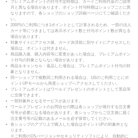
プレミアムポイントの付与予定時期は、カードご利用代金のご請求
月と異なる場合があります。ポイント付与時期はショップごとに異
なりますので、各ショップのショップ詳細ページにてご確認くださ
い。
200円のご利用につき1ポイントとして計算されるため、一部の法人
カード等につきましては表示ポイント数と付与ポイント数が異なる
場合があります。
対象サイトにアクセス後、カード決済前に別サイトにアクセスした
場合は、ポイントは付きません。
商品購入後、購入内容等に変更があった場合は、プレミアムポイン
ト付与の対象とならない場合があります。
商品をキャンセル・返品した場合は、プレミアムポイント付与の対
象となりません。
同一ショップで複数回ご利用される場合は、1回のご利用ごとにポ
イントUPモールから再度ショップへアクセスしてください。
プレミアムポイントはワールドプレゼントのポイントとして景品等
に交換できます。
一部対象外となるサービスがあります。
ワールドプレゼントのお問合せの際は各ショップが発行する注文番
号等が必要になる場合があります。各ショップからご注文後に届く
注文番号等の記載のあるメールを必ず保管してください。
各ショップのアプリ上で購入した場合はポイントUPの対象外とな
ります。
※ご利用のOSバージョンやセキュリティソフトにより、自動的に