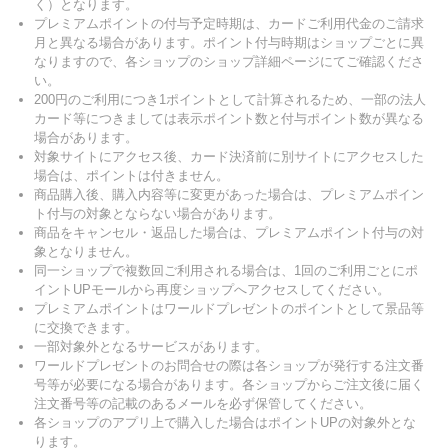
く）となります。
プレミアムポイントの付与予定時期は、カードご利用代金のご請求
月と異なる場合があります。ポイント付与時期はショップごとに異
なりますので、各ショップのショップ詳細ページにてご確認くださ
い。
200円のご利用につき1ポイントとして計算されるため、一部の法人
カード等につきましては表示ポイント数と付与ポイント数が異なる
場合があります。
対象サイトにアクセス後、カード決済前に別サイトにアクセスした
場合は、ポイントは付きません。
商品購入後、購入内容等に変更があった場合は、プレミアムポイン
ト付与の対象とならない場合があります。
商品をキャンセル・返品した場合は、プレミアムポイント付与の対
象となりません。
同一ショップで複数回ご利用される場合は、1回のご利用ごとにポ
イントUPモールから再度ショップへアクセスしてください。
プレミアムポイントはワールドプレゼントのポイントとして景品等
に交換できます。
一部対象外となるサービスがあります。
ワールドプレゼントのお問合せの際は各ショップが発行する注文番
号等が必要になる場合があります。各ショップからご注文後に届く
注文番号等の記載のあるメールを必ず保管してください。
各ショップのアプリ上で購入した場合はポイントUPの対象外とな
ります。