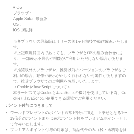
■iOS
ブラウザ：
Apple Safari 最新版
OS：
iOS 18以降
※各ブラウザの最新版はリリース後1ヶ月前後で動作確認いたしま
す。
※上記環境範囲内であっても、ブラウザとOSの組み合わせによ
り、 一部表示不具合や機能がご利用いただけない場合がありま
す。
※推奨以外のブラウザや、推奨以前のバージョンのブラウザをご
利用の場合、動作や表示が正しく行われない可能性がありますの
で、推奨ブラウザでのご利用をお願いいたします。
＜CookieやJavaScriptについて＞
本サービスではCookieとJavaScriptの機能を使用している為、Co
okieとJavaScriptが使用できる環境でご利用ください。
ポイント付与につきまして
ワールドプレゼントのポイント通常1倍分に加え、上乗せとなる1〜
19倍分のポイントまたは表示ポイント数をプレミアムポイントとし
て付与いたします。
プレミアムポイント付与の対象は、商品代金のみ（税・送料等を除