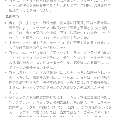
当方は、お客様への事前通知または承諾なく、本サービスおよびご
利用上の注意を随時変更することがあります。ご利用上の注意をご
確認のうえご利用ください。
免責事項
当方の責によらない、通信機器、端末等の障害及び回線の不通等の
障害等により、本サービスの取扱いが遅延又は不能となった場合、
若しくは、当方が送信した情報に誤謬、脱落が生じた場合、そのた
めに生じた損害については、当方は責任を負いません。
本サービスの中断や停止、サービス内容の変更や追加又は停止によ
って受ける損害責任を一切負いません。
当方は、本サービスを通じてアクセスし、各ショップ及びその他の
サイトからのダウンロード等により発生したコンピューターその他
の機器の損害や、コンピューターウィルス感染等による損害につい
ては一切の責任を負いません。
当方は各ショップからの情報提供により発生あるいは誘発された損
害、あるいは当該情報の利用により得た成果、または、その情報自
体の合法性や道徳性、著作権の許諾、正確さについての責任を負い
ません。各ショップのご利用上のご注意等をご確認の上ご利用くだ
さい。
各ショップの取扱内容に関してはネットショップ運営企業に準拠し
ています。万一、ショップとの間に生じた商品購入・サービス利用
に関するトラブル・損害に ついては、当方は一切の責任を負いませ
ん。トラブル、損害については、当方ではなく、ご利用のネットシ