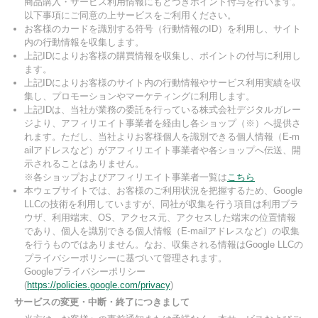
商品購入・サービス利用情報にもとづきポイント付与を行います。
以下事項にご同意の上サービスをご利用ください。
お客様のカードを識別する符号（行動情報のID）を利用し、サイト
内の行動情報を収集します。
上記IDによりお客様の購買情報を収集し、ポイントの付与に利用し
ます。
上記IDによりお客様のサイト内の行動情報やサービス利用実績を収
集し、プロモーションやマーケティングに利用します。
上記IDは、当社が業務の委託を行っている株式会社デジタルガレー
ジより、アフィリエイト事業者を経由し各ショップ（※）へ提供さ
れます。ただし、当社よりお客様個人を識別できる個人情報（E-m
ailアドレスなど）がアフィリエイト事業者や各ショップへ伝送、開
示されることはありません。
※各ショップおよびアフィリエイト事業者一覧は
こちら
本ウェブサイトでは、お客様のご利用状況を把握するため、Google
LLCの技術を利用していますが、同社が収集を行う項目は利用ブラ
ウザ、利用端末、OS、アクセス元、アクセスした端末の位置情報
であり、個人を識別できる個人情報（E-mailアドレスなど）の収集
を行うものではありません。なお、収集される情報はGoogle LLCの
プライバシーポリシーに基づいて管理されます。
Googleプライバシーポリシー
(
https://policies.google.com/privacy
)
サービスの変更・中断・終了につきまして