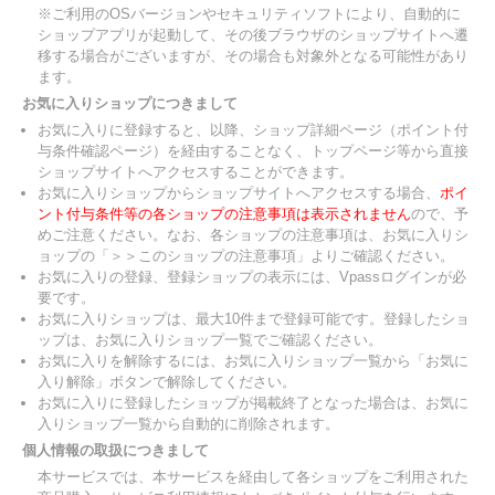
※ご利用のOSバージョンやセキュリティソフトにより、自動的に
ショップアプリが起動して、その後ブラウザのショップサイトへ遷
移する場合がございますが、その場合も対象外となる可能性があり
ます。
お気に入りショップにつきまして
お気に入りに登録すると、以降、ショップ詳細ページ（ポイント付
与条件確認ページ）を経由することなく、トップページ等から直接
ショップサイトへアクセスすることができます。
お気に入りショップからショップサイトへアクセスする場合、
ポイ
ント付与条件等の各ショップの注意事項は表示されません
ので、予
めご注意ください。なお、各ショップの注意事項は、お気に入りシ
ョップの「＞＞このショップの注意事項」よりご確認ください。
お気に入りの登録、登録ショップの表示には、Vpassログインが必
要です。
お気に入りショップは、最大10件まで登録可能です。登録したショ
ップは、お気に入りショップ一覧でご確認ください。
お気に入りを解除するには、お気に入りショップ一覧から「お気に
入り解除」ボタンで解除してください。
お気に入りに登録したショップが掲載終了となった場合は、お気に
入りショップ一覧から自動的に削除されます。
個人情報の取扱につきまして
本サービスでは、本サービスを経由して各ショップをご利用された